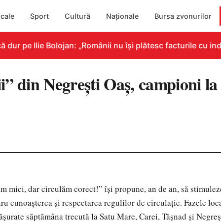
cale
Sport
Cultură
Naționale
Bursa zvonurilor
r pe Ilie Bolojan: „Românii nu își plătesc facturile cu indi
i” din Negreşti Oaş, campioni la
0
 mici, dar circulăm corect!” îşi propune, an de an, să stimulez
ru cunoaşterea şi respectarea regulilor de circulaţie. Fazele loc
ăşurate săptămâna trecută la Satu Mare, Carei, Tăşnad şi Negreşt