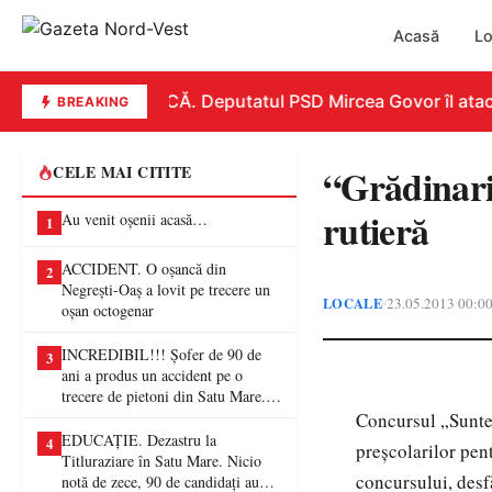
Acasă
Lo
REPLICĂ. Deputatul PSD Mircea Govor îl atacă du
BREAKING
“Grădinari
CELE MAI CITITE
rutieră
Au venit oșenii acasă…
1
ACCIDENT. O oșancă din
2
Negrești-Oaș a lovit pe trecere un
LOCALE
23.05.2013 00:0
•
oșan octogenar
INCREDIBIL!!! Șofer de 90 de
3
ani a produs un accident pe o
trecere de pietoni din Satu Mare. O
femeie a ajuns la spital
Concursul „Suntem
EDUCAȚIE. Dezastru la
4
preşcolarilor pent
Titluraziare în Satu Mare. Nicio
concursului, desf
notă de zece, 90 de candidați au