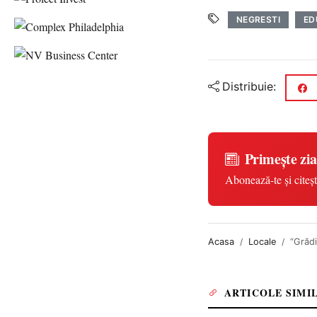
NEGRESTI
ED
Distribuie:
Primește zia
Abonează-te și citeșt
Acasa
Locale
“Grădi
ARTICOLE SIMI