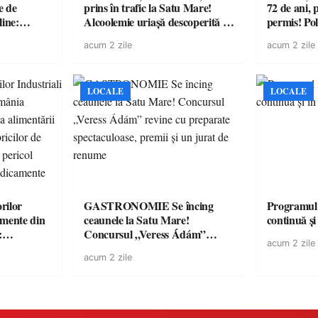
e de
prins în trafic la Satu Mare!
72 de ani, 
line:
Alcoolemie uriașă descoperită de
permis! Poli
lul RTP?
polițiști
cu un dosa
acum 2 zile
acum 2 zile
LOCALE
LOCALE
rilor
GASTRONOMIE Se încing
Programul
amente din
ceaunele la Satu Mare!
continuă și
:
Concursul „Veress Ádám”
acum 2 zile
ării cu
revine cu preparate
acum 2 zile
ricilor de
spectaculoase, premii și un jurat
în pericol
de renume
e