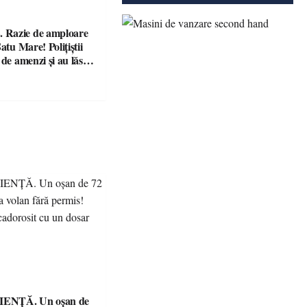
Razie de amploare
atu Mare! Polițiștii
 de amenzi și au lăsat
ără permis într-o
ENȚĂ. Un oșan de