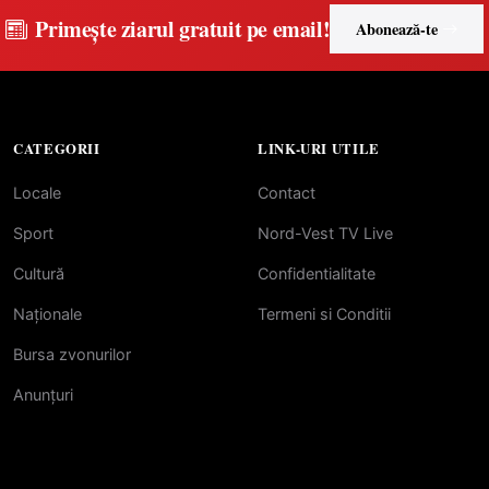
Primește ziarul gratuit pe email!
Abonează-te
CATEGORII
LINK-URI UTILE
Locale
Contact
Sport
Nord-Vest TV Live
Cultură
Confidentialitate
Naționale
Termeni si Conditii
Bursa zvonurilor
Anunțuri