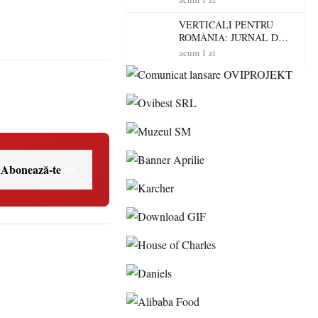
peste 300 de mașini,
verificate
VERTICALI PENTRU
ROMÂNIA: JURNAL DE
CĂLĂTORIE FIJET
acum 1 zi
Abonează-te