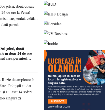
i șoferi, două
le în doar 24 de ore
nul avea permisul
celălalt nu a avut
permis