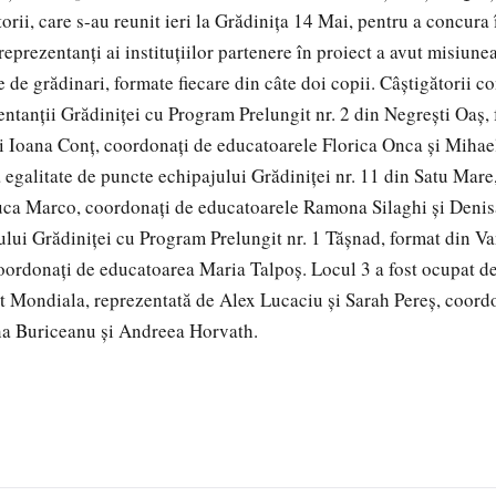
rii, care s-au reunit ieri la Grădiniţa 14 Mai, pentru a concura 
reprezentanţi ai instituţiilor partenere în proiect a avut misiune
 de grădinari, formate fiecare din câte doi copii. Câştigătorii c
ntanţii Grădiniţei cu Program Prelungit nr. 2 din Negreşti Oaş,
i Ioana Conţ, coordonaţi de educatoarele Florica Onca şi Mihae
a egalitate de puncte echipajului Grădiniţei nr. 11 din Satu Mare
uca Marco, coordonaţi de educatoarele Ramona Silaghi şi Denis
ului Grădiniţei cu Program Prelungit nr. 1 Tăşnad, format din Va
ordonaţi de educatoarea Maria Talpoş. Locul 3 a fost ocupat de
 Mondiala, reprezentată de Alex Lucaciu şi Sarah Pereş, coord
na Buriceanu şi Andreea Horvath.