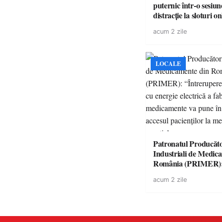
puternic într-o sesiun
distracție la sloturi on
volatilitatea sau nive
acum 2 zile
LOCALE
Patronatul Producăto
Industriali de Medic
România (PRIMER)
“Întreruperea aliment
acum 2 zile
energie electrică a fab
medicamente va pune 
accesul pacienților la
medicamente esențial