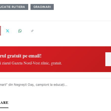
UCATIE RUTIERA
GRADINARI
rul gratuit pe email!
i ziarul Gazeta Nord-Vest zilnic, gratuit.
narii” din Negreşti Oaş, campioni la educaţi...
LARE