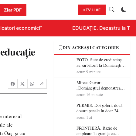
Ziar PDF
TV LIVE
catori economici”
EDUCAȚIE. Dezastru la Titlur
 educaţie
DIN ACEEAȘI CATEGORIE
FOTO. Sute de credincioși
au sărbătorit la Domănești
125 de ani de la construirea
acum 9 minute
bisericii greco-catolice
Mircea Govor:
„Domăneștiul demonstrează
că tradiția, credința și
acum 16 minute
continuitatea pot construi
comunități puternice”
PERMIS. Doi șoferi, două
dosare penale în doar 24 de
e interesul
ore la Petea! Unul avea
acum 1 zi
permisul suspendat, celălalt
ale ale
nu a avut niciodată permis
FRONTIERĂ. Razie de
i Oaş, şi-au
amploare la granița cu