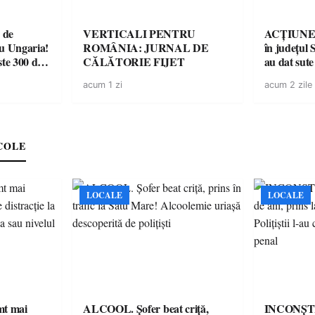
 de
VERTICALI PENTRU
ACȚIUNE. 
cu Ungaria!
ROMÂNIA: JURNAL DE
în județul S
ste 300 de
CĂLĂTORIE FIJET
au dat sute
14 șoferi f
acum 1 zi
acum 2 zile
singură zi
COLE
LOCALE
LOCALE
imt mai
ALCOOL. Șofer beat criță,
INCONȘTI