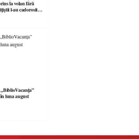
prins la volan fără
țiștii l-au cadorosit
r penal
 „BiblioVacanța”
 în luna august