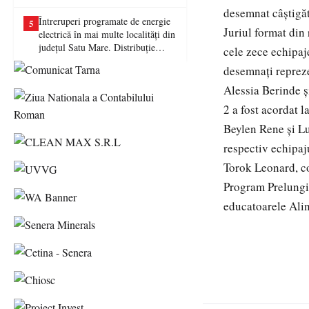
picat examenul
desemnat câştigăto
Întreruperi programate de energie
5
Juriul format din 
electrică în mai multe localități din
județul Satu Mare. Distribuție
cele zece echipaje
Energie Electrică România anunță
desemnaţi repreze
lucrări la rețea
Alessia Berinde ş
2 a fost acordat l
Beylen Rene şi L
respectiv echipaj
Torok Leonard, co
Program Prelungit
educatoarele Ali