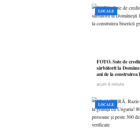
LOCALE
FOTO. Sute de credin
sărbătorit la Domăneș
ani de la construirea b
greco-catolice
acum 9 minute
LOCALE