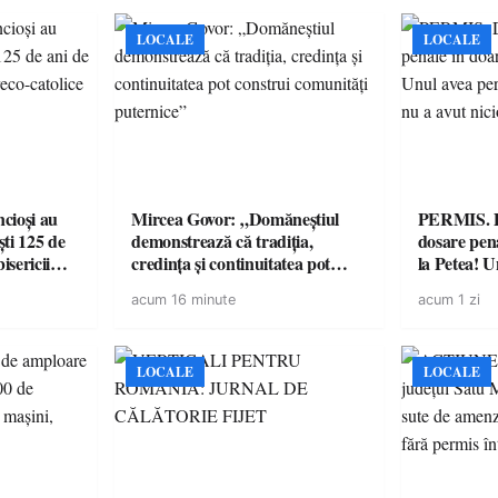
LOCALE
LOCALE
cioși au
Mircea Govor: „Domăneștiul
PERMIS. Do
ti 125 de
demonstrează că tradiția,
dosare pena
isericii
credința și continuitatea pot
la Petea! U
construi comunități puternice”
suspendat, 
acum 16 minute
acum 1 zi
niciodată 
LOCALE
LOCALE