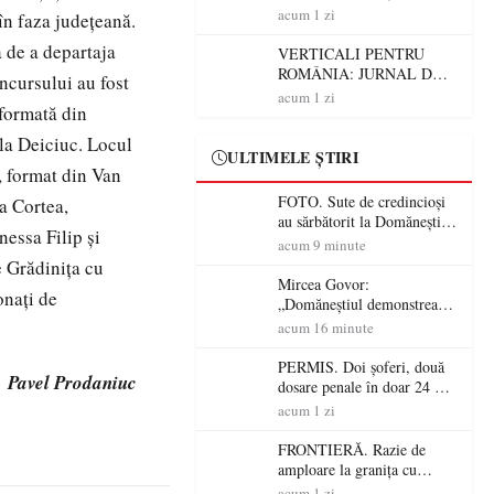
Ungaria! 800 de persoane și
acum 1 zi
în faza judeţeană.
peste 300 de mașini,
a de a departaja
verificate
VERTICALI PENTRU
ROMÂNIA: JURNAL DE
oncursului au fost
CĂLĂTORIE FIJET
acum 1 zi
 formată din
la Deiciuc. Locul
ULTIMELE ȘTIRI
, format din Van
FOTO. Sute de credincioși
a Cortea,
au sărbătorit la Domănești
nessa Filip şi
125 de ani de la construirea
acum 9 minute
bisericii greco-catolice
 Grădiniţa cu
Mircea Govor:
onaţi de
„Domăneștiul demonstrează
că tradiția, credința și
acum 16 minute
continuitatea pot construi
comunități puternice”
PERMIS. Doi șoferi, două
Pavel Prodaniuc
dosare penale în doar 24 de
ore la Petea! Unul avea
acum 1 zi
permisul suspendat, celălalt
nu a avut niciodată permis
FRONTIERĂ. Razie de
amploare la granița cu
Ungaria! 800 de persoane și
acum 1 zi