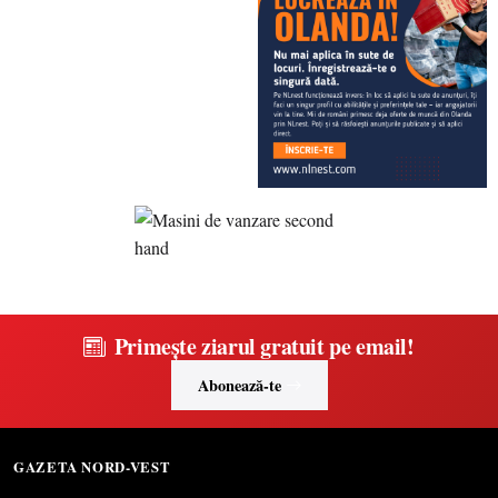
Primește ziarul gratuit pe email!
Abonează-te
GAZETA NORD-VEST