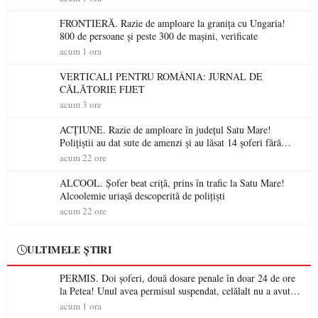
FRONTIERĂ. Razie de amploare la granița cu Ungaria!
800 de persoane și peste 300 de mașini, verificate
acum 1 ora
VERTICALI PENTRU ROMÂNIA: JURNAL DE
CĂLĂTORIE FIJET
acum 3 ore
ACȚIUNE. Razie de amploare în județul Satu Mare!
Polițiștii au dat sute de amenzi și au lăsat 14 șoferi fără
permis într-o singură zi
acum 22 ore
ALCOOL. Șofer beat criță, prins în trafic la Satu Mare!
Alcoolemie uriașă descoperită de polițiști
acum 22 ore
ULTIMELE ȘTIRI
PERMIS. Doi șoferi, două dosare penale în doar 24 de ore
la Petea! Unul avea permisul suspendat, celălalt nu a avut
niciodată permis
acum 1 ora