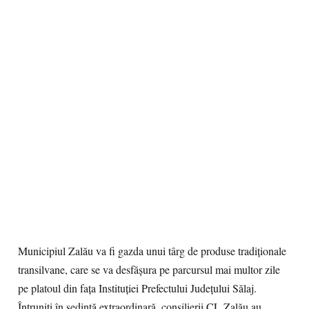
Municipiul Zalău va fi gazda unui târg de produse tradiţionale
transilvane, care se va desfăşura pe parcursul mai multor zile
pe platoul din faţa Instituţiei Prefectului Judeţului Sălaj.
Întruniţi în şedinţă extraordinară, consilierii CL Zalău au