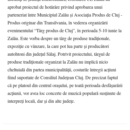
aprobat proiectul de hotărâre privind aprobarea unui
parteneriat între Municipiul Zalău şi Asociaţia Produs de Cluj -
Produs originar din Transilvania, în vederea organizării
evenimentului “Târg produs de Cluj”, în perioada 5-10 iunie la
Zalău. Este vorba despre un târg de produse tradiţionale,
expoziţie cu vânzare, la care pot lua parte şi producători
autohtoni din judeţul Sălaj. Potrivit proiectului, târgul de
produse tradiţionale organizat la Zalău nu implică nicio
cheltuială din partea municipalităţii, costurile întregii acţiuni
fiind suportate de Consiliul Judeţean Cluj. De precizat faptul
că pe platoul din centrul oraşului, pe toată perioada desfăşurării
acţiunii, vor avea loc concerte de muzică populară susţinute de
interpreţi locali, dar şi din alte judeţe.