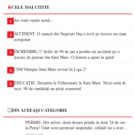
CELE MAI CITITE
Au venit oșenii acasă…
1
ACCIDENT. O oșancă din Negrești-Oaș a lovit pe trecere un oșan
2
octogenar
INCREDIBIL!!! Șofer de 90 de ani a produs un accident pe o
3
trecere de pietoni din Satu Mare. O femeie a ajuns la spital
CSM Olimpia Satu Mare revine în Liga 2!
4
EDUCAȚIE. Dezastru la Titluraziare în Satu Mare. Nicio notă de
5
zece, 90 de candidați au picat examenul
DIN ACEEAȘI CATEGORIE
PERMIS. Doi șoferi, două dosare penale în doar 24 de ore
la Petea! Unul avea permisul suspendat, celălalt nu a avut
niciodată permis
acum 1 ora