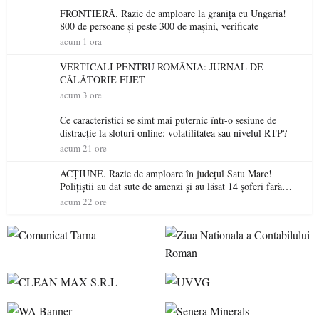
FRONTIERĂ. Razie de amploare la granița cu Ungaria!
800 de persoane și peste 300 de mașini, verificate
acum 1 ora
VERTICALI PENTRU ROMÂNIA: JURNAL DE
CĂLĂTORIE FIJET
acum 3 ore
Ce caracteristici se simt mai puternic într-o sesiune de
distracție la sloturi online: volatilitatea sau nivelul RTP?
acum 21 ore
ACȚIUNE. Razie de amploare în județul Satu Mare!
Polițiștii au dat sute de amenzi și au lăsat 14 șoferi fără
permis într-o singură zi
acum 22 ore