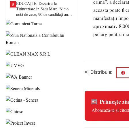
crimă”, a declarat
EDUCAȚIE. Dezastru la
5
Titluraziare în Satu Mare. Nicio
aceasta poate fi c
notă de zece, 90 de candidați au
manifestaţii împo
picat examenul
aproximativ 8.000
pe larg pentru mo
Distribuie:
Primește zia
Abonează-te și citeșt