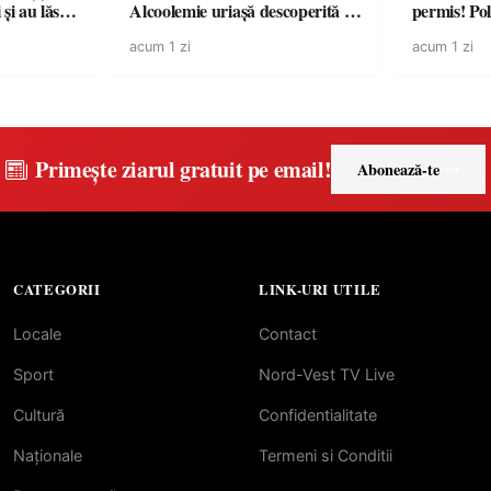
și au lăsat
Alcoolemie uriașă descoperită de
permis! Poli
într-o
polițiști
cu un dosa
acum 1 zi
acum 1 zi
Primește ziarul gratuit pe email!
Abonează-te
CATEGORII
LINK-URI UTILE
Locale
Contact
Sport
Nord-Vest TV Live
Cultură
Confidentialitate
Naționale
Termeni si Conditii