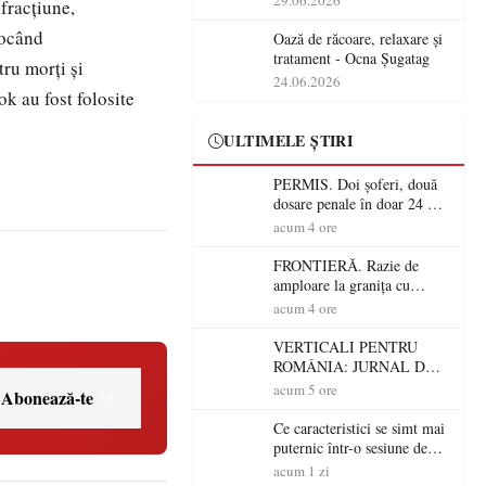
29.06.2026
nfracţiune,
operațiunile tehnologice din
evocând
România
Oază de răcoare, relaxare și
tratament - Ocna Șugatag
tru morţi şi
24.06.2026
k au fost folosite
ULTIMELE ȘTIRI
PERMIS. Doi șoferi, două
dosare penale în doar 24 de
ore la Petea! Unul avea
acum 4 ore
permisul suspendat, celălalt
nu a avut niciodată permis
FRONTIERĂ. Razie de
amploare la granița cu
Ungaria! 800 de persoane și
acum 4 ore
peste 300 de mașini,
verificate
VERTICALI PENTRU
ROMÂNIA: JURNAL DE
CĂLĂTORIE FIJET
acum 5 ore
Abonează-te
Ce caracteristici se simt mai
puternic într-o sesiune de
distracție la sloturi online:
acum 1 zi