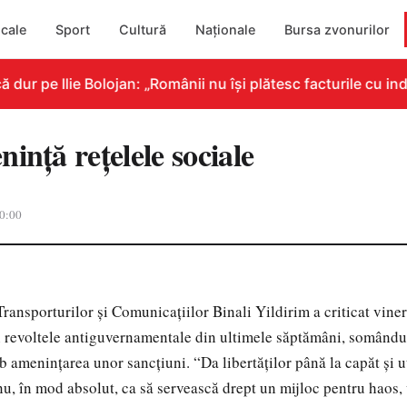
cale
Sport
Cultură
Naționale
Bursa zvonurilor
r pe Ilie Bolojan: „Românii nu își plătesc facturile cu indi
inţă reţelele sociale
0:00
Transporturilor şi Comunicaţiilor Binali Yildirim a criticat viner
în revoltele antiguvernamentale din ultimele săptămâni, somând
ub ameninţarea unor sancţiuni. “Da libertăţilor până la capăt şi ut
nu, în mod absolut, ca să servească drept un mijloc pentru haos, 