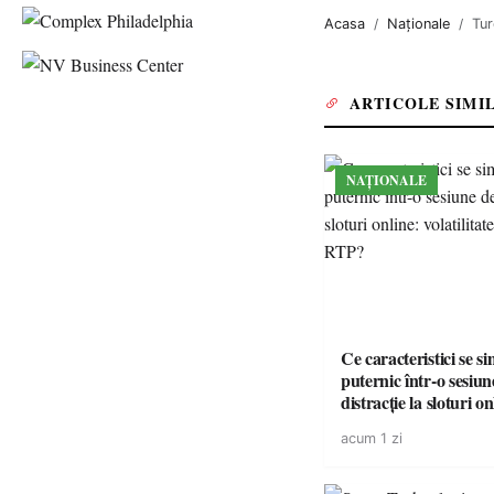
Acasa
Naționale
Tur
ARTICOLE SIMI
NAȚIONALE
Ce caracteristici se s
puternic într-o sesiun
distracție la sloturi on
volatilitatea sau nive
acum 1 zi