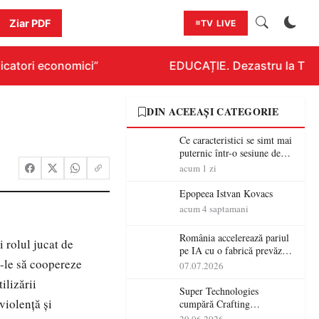
Ziar PDF
TV LIVE
catori economici”
EDUCAȚIE. Dezastru la Titlur
DIN ACEEAȘI CATEGORIE
Ce caracteristici se simt mai
puternic într-o sesiune de
distracție la sloturi online:
acum 1 zi
volatilitatea sau nivelul
RTP?
Epopeea Istvan Kovacs
acum 4 saptamani
România accelerează pariul
i rolul jucat de
pe IA cu o fabrică prevăzută
u-le să coopereze
pentru 2027
07.07.2026
ilizării
Super Technologies
violenţă şi
cumpără Crafting
Technologies și își extinde