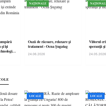
NAȚIONALE
NAȚIONAL
cumpără
Oază de răcoare, relaxare și
Viitorul cr
și își
tratament - Ocna Șugatag
speranță și
tehnologice
24.06.2026
24.05.2026
COLE
LOCALE
LOCALE