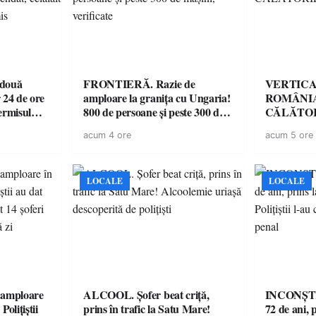
 două
FRONTIERĂ. Razie de
VERTICA
 24 de ore
amploare la granița cu Ungaria!
ROMÂNIA
ermisul
800 de persoane și peste 300 de
CĂLĂTOR
 a avut
mașini, verificate
acum 4 ore
acum 5 ore
LOCALE
LOCALE
amploare
ALCOOL. Șofer beat criță,
INCONȘTI
olițiștii
prins în trafic la Satu Mare!
72 de ani, 