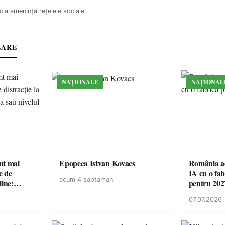
cia ameninţă reţelele sociale
LARE
NAȚIONALE
NAȚIONAL
imt mai
Epopeea Istvan Kovacs
România ac
e de
IA cu o fa
acum 4 saptamani
line:
pentru 202
lul RTP?
07.07.2026