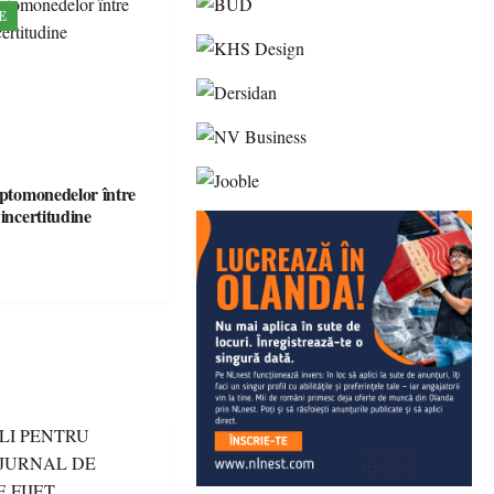
E
iptomonedelor între
 incertitudine