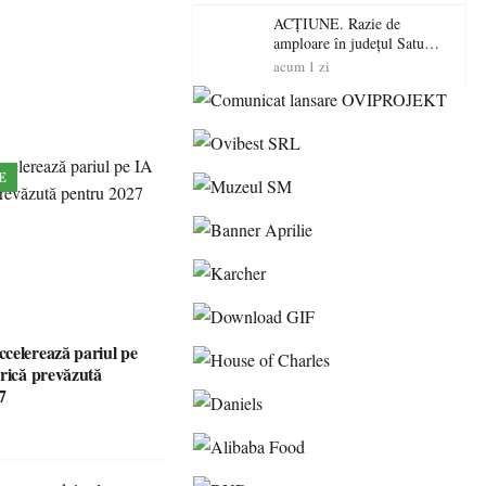
volatilitatea sau nivelul
RTP?
ACȚIUNE. Razie de
amploare în județul Satu
Mare! Polițiștii au dat sute
acum 1 zi
de amenzi și au lăsat 14
șoferi fără permis într-o
singură zi
E
celerează pariul pe
brică prevăzută
7