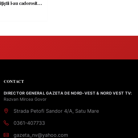
țiștii l-au cadorosit
r penal
CONTACT
DIRECTOR GENERAL GAZETA DE NORD-VEST & NORD VEST TV:
Razvan Mircea Govor
Strada Petofi Sandor 4/A, Satu Mare
0361-407733
gazeta_nv@yahoo.com