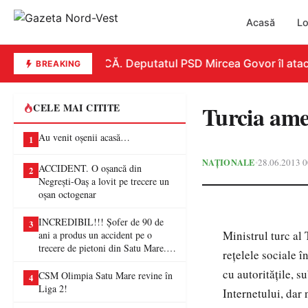
Acasă
Lo
REPLICĂ. Deputatul PSD Mircea Govor îl atacă du
BREAKING
Turcia amen
CELE MAI CITITE
Au venit oșenii acasă…
1
NAȚIONALE
28.06.2013 0
•
ACCIDENT. O oșancă din
2
Negrești-Oaș a lovit pe trecere un
oșan octogenar
INCREDIBIL!!! Șofer de 90 de
3
Ministrul turc al 
ani a produs un accident pe o
trecere de pietoni din Satu Mare. O
reţelele sociale 
femeie a ajuns la spital
cu autorităţile, s
CSM Olimpia Satu Mare revine în
4
Liga 2!
Internetului, dar 