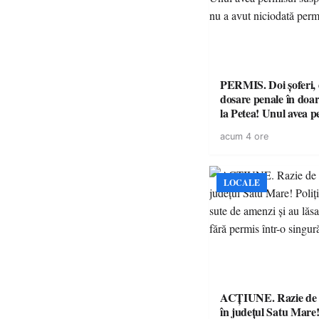
PERMIS. Doi șoferi,
dosare penale în doar
la Petea! Unul avea p
suspendat, celălalt nu
acum 4 ore
niciodată permis
LOCALE
ACȚIUNE. Razie de 
în județul Satu Mare! P