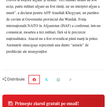
ucişi, patru militari afgani au fost răniţi, iar un interpret afgan a
murit”, a declarat pentru AFP Ataullah Khogyani, un purtător
de cuvânt al Guvernului provincial din Wardak. Forţa
internaţională NATO în Afganistan (ISAF) a confirmat, într-un
comunicat, moartea a trei militari, fără să le precizeze
naţionalitatea. Atacul nu a fost revendicat până marţi la prânz.
Atentatele sinucigaşe reprezintă una dintre “armele” de
predilecţie ale insurgenţilor.
Distribuie:
Primește ziarul gratuit pe email!