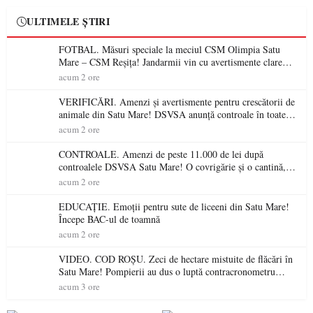
ULTIMELE ȘTIRI
FOTBAL. Măsuri speciale la meciul CSM Olimpia Satu
Mare – CSM Reșița! Jandarmii vin cu avertismente clare
pentru suporteri
acum 2 ore
VERIFICĂRI. Amenzi și avertismente pentru crescătorii de
animale din Satu Mare! DSVSA anunță controale în toate
gospodăriile și face apel la respectarea legii
acum 2 ore
CONTROALE. Amenzi de peste 11.000 de lei după
controalele DSVSA Satu Mare! O covrigărie și o cantină,
sancționate pentru nereguli
acum 2 ore
EDUCAȚIE. Emoții pentru sute de liceeni din Satu Mare!
Începe BAC-ul de toamnă
acum 2 ore
VIDEO. COD ROȘU. Zeci de hectare mistuite de flăcări în
Satu Mare! Pompierii au dus o luptă contracronometru
pentru a salva o pădure de la dezastru
acum 3 ore