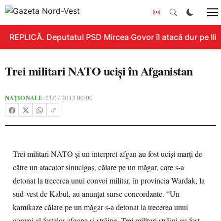
REPLICĂ. Deputatul PSD Mircea Govor îl atacă dur pe Ilie 
Trei militari NATO ucişi în Afganistan
NAȚIONALE
23.07.2013 00:00
•
Trei militari NATO şi un interpret afgan au fost ucişi marţi de
către un atacator sinucigaş, călare pe un măgar, care s-a
detonat la trecerea unui convoi militar, în provincia Wardak, la
sud-vest de Kabul, au anunţat surse concordante. “Un
kamikaze călare pe un măgar s-a detonat la trecerea unui
convoi al forţelor afgane şi străine. Trei militari străini au fost