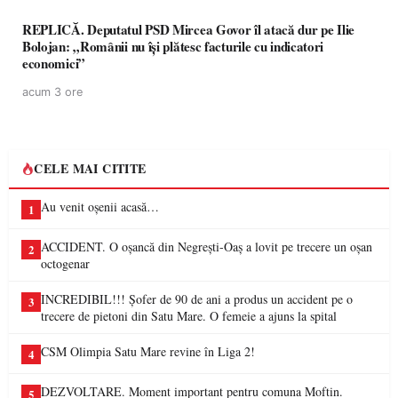
REPLICĂ. Deputatul PSD Mircea Govor îl atacă dur pe Ilie
Bolojan: „Românii nu își plătesc facturile cu indicatori
economici”
acum 3 ore
CELE MAI CITITE
Au venit oșenii acasă…
1
ACCIDENT. O oșancă din Negrești-Oaș a lovit pe trecere un oșan
2
octogenar
INCREDIBIL!!! Șofer de 90 de ani a produs un accident pe o
3
trecere de pietoni din Satu Mare. O femeie a ajuns la spital
CSM Olimpia Satu Mare revine în Liga 2!
4
DEZVOLTARE. Moment important pentru comuna Moftin.
5