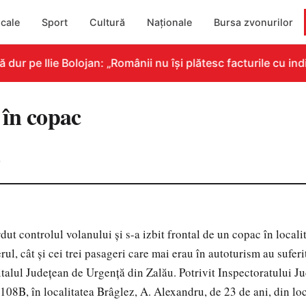
cale
Sport
Cultură
Naționale
Bursa zvonurilor
r pe Ilie Bolojan: „Românii nu își plătesc facturile cu indi
în copac
0
t controlul volanului și s-a izbit frontal de un copac în locali
rul, cât și cei trei pasageri care mai erau în autoturism au suferit
pitalul Județean de Urgență din Zalău. Potrivit Inspectoratului Ju
 108B, în localitatea Brâglez, A. Alexandru, de 23 de ani, din loc