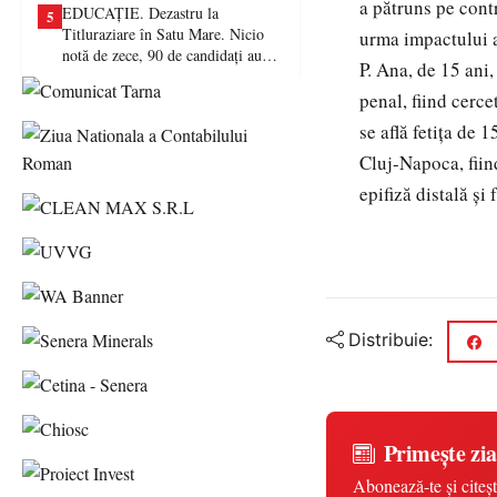
a pătruns pe contr
EDUCAȚIE. Dezastru la
5
Titluraziare în Satu Mare. Nicio
urma impactului a
notă de zece, 90 de candidați au
P. Ana, de 15 ani,
picat examenul
penal, fiind cerc
se află fetița de 
Cluj-Napoca, fiin
epifiză distală și 
Distribuie:
Primește zia
Abonează-te și citeșt