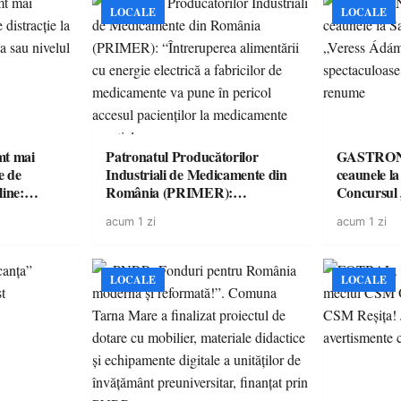
LOCALE
LOCALE
imt mai
Patronatul Producătorilor
GASTRONOMIE 
e de
Industriali de Medicamente din
ceaunele l
line:
România (PRIMER):
Concursul
lul RTP?
“Întreruperea alimentării cu
revine cu 
acum 1 zi
acum 1 zi
energie electrică a fabricilor de
spectaculoa
medicamente va pune în pericol
de renume
accesul pacienților la
medicamente esențiale
LOCALE
LOCALE