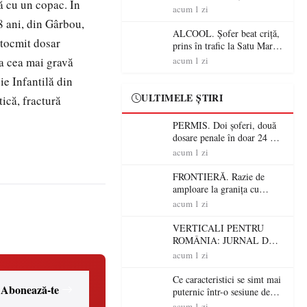
lă cu un copac. În
Mare! Polițiștii au dat sute
acum 1 zi
de amenzi și au lăsat 14
8 ani, din Gârbou,
șoferi fără permis într-o
ALCOOL. Șofer beat criță,
întocmit dosar
singură zi
prins în trafic la Satu Mare!
Alcoolemie uriașă
ea cea mai gravă
acum 1 zi
descoperită de polițiști
ie Infantilă din
ULTIMELE ȘTIRI
ică, fractură
PERMIS. Doi șoferi, două
dosare penale în doar 24 de
ore la Petea! Unul avea
acum 1 zi
permisul suspendat, celălalt
nu a avut niciodată permis
FRONTIERĂ. Razie de
amploare la granița cu
Ungaria! 800 de persoane și
acum 1 zi
peste 300 de mașini,
verificate
VERTICALI PENTRU
ROMÂNIA: JURNAL DE
CĂLĂTORIE FIJET
acum 1 zi
Ce caracteristici se simt mai
Abonează-te
puternic într-o sesiune de
distracție la sloturi online:
acum 1 zi