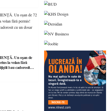
ENȚĂ. Un oșan de
prins la volan fără
țiștii l-au cadorosit
r penal