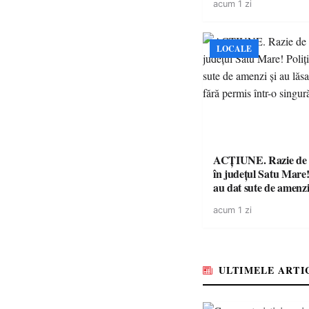
acum 1 zi
niciodată permis
LOCALE
ACȚIUNE. Razie de 
în județul Satu Mare! P
au dat sute de amenzi 
14 șoferi fără permis 
acum 1 zi
singură zi
ULTIMELE ARTI