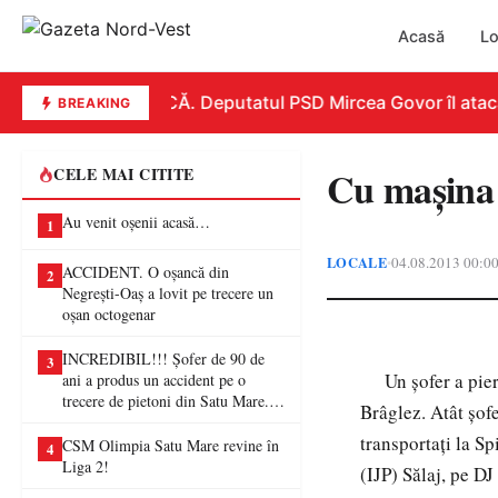
Acasă
Lo
REPLICĂ. Deputatul PSD Mircea Govor îl atacă du
BREAKING
Cu mașina 
CELE MAI CITITE
Au venit oșenii acasă…
1
LOCALE
04.08.2013 00:0
•
ACCIDENT. O oșancă din
2
Negrești-Oaș a lovit pe trecere un
oșan octogenar
INCREDIBIL!!! Șofer de 90 de
3
Un șofer a pierdu
ani a produs un accident pe o
trecere de pietoni din Satu Mare. O
Brâglez. Atât șofe
femeie a ajuns la spital
transportați la S
CSM Olimpia Satu Mare revine în
4
Liga 2!
(IJP) Sălaj, pe DJ