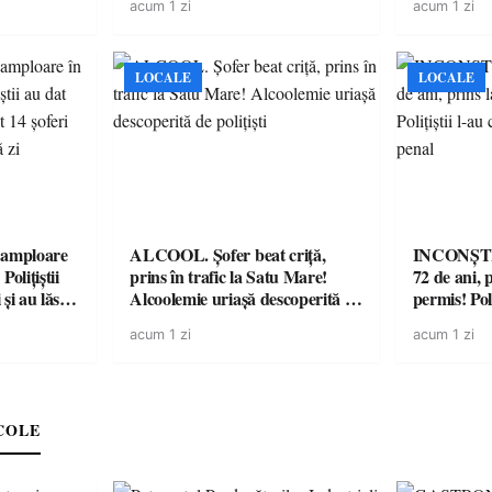
acum 1 zi
acum 1 zi
LOCALE
LOCALE
amploare
ALCOOL. Șofer beat criță,
INCONȘTI
olițiștii
prins în trafic la Satu Mare!
72 de ani, 
și au lăsat
Alcoolemie uriașă descoperită de
permis! Poli
într-o
polițiști
cu un dosa
acum 1 zi
acum 1 zi
COLE