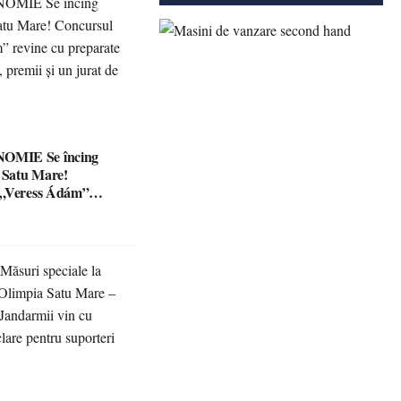
Se încing
a Satu Mare!
 „Veress Ádám”
preparate
se, premii și un jurat