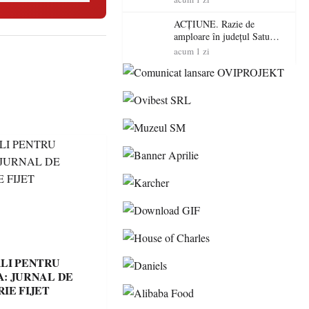
volatilitatea sau nivelul
RTP?
ACȚIUNE. Razie de
amploare în județul Satu
Mare! Polițiștii au dat sute
acum 1 zi
de amenzi și au lăsat 14
șoferi fără permis într-o
singură zi
LI PENTRU
: JURNAL DE
IE FIJET