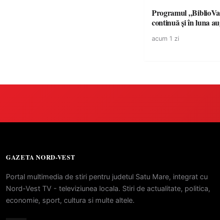
Programul „BiblioVa
continuă și în luna a
acum 1 zi
GAZETA NORD-VEST
Portal multimedia de stiri pentru judetul Satu Mare, integrat cu
Nord-Vest TV - televiziunea locala. Stiri de actualitate, politica,
economie, sport, cultura si multe altele.