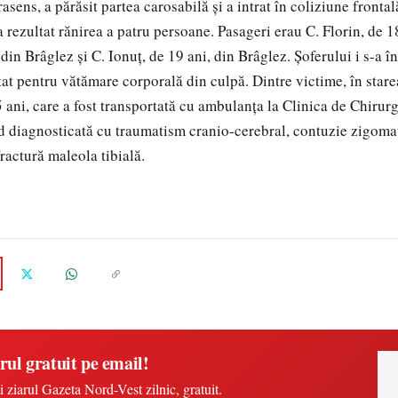
asens, a părăsit partea carosabilă și a intrat în coliziune fronta
 rezultat rănirea a patru persoane. Pasageri erau C. Florin, de 1
 din Brâglez și C. Ionuț, de 19 ani, din Brâglez. Șoferului i s-a 
etat pentru vătămare corporală din culpă. Dintre victime, în star
15 ani, care a fost transportată cu ambulanța la Clinica de Chirurg
d diagnosticată cu traumatism cranio-cerebral, contuzie zigomat
fractură maleola tibială.
rul gratuit pe email!
i ziarul Gazeta Nord-Vest zilnic, gratuit.