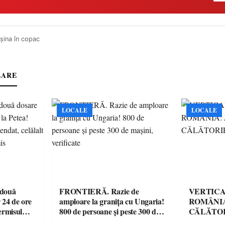
șina în copac
LARE
LOCALE
LOCALE
 două
FRONTIERĂ. Razie de
VERTICA
 24 de ore
amploare la granița cu Ungaria!
ROMÂNIA
ermisul
800 de persoane și peste 300 de
CĂLĂTOR
 a avut
mașini, verificate