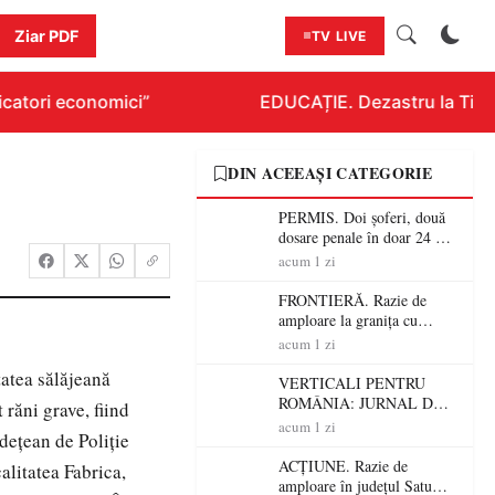
Ziar PDF
TV LIVE
catori economici”
EDUCAȚIE. Dezastru la Titlura
DIN ACEEAȘI CATEGORIE
PERMIS. Doi șoferi, două
dosare penale în doar 24 de
ore la Petea! Unul avea
acum 1 zi
permisul suspendat, celălalt
nu a avut niciodată permis
FRONTIERĂ. Razie de
amploare la granița cu
Ungaria! 800 de persoane și
acum 1 zi
peste 300 de mașini,
tatea sălăjeană
verificate
VERTICALI PENTRU
ROMÂNIA: JURNAL DE
 răni grave, fiind
CĂLĂTORIE FIJET
acum 1 zi
dețean de Poliție
ACȚIUNE. Razie de
alitatea Fabrica,
amploare în județul Satu