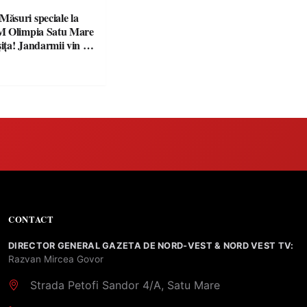
suri speciale la
M Olimpia Satu Mare
ța! Jandarmii vin cu
e clare pentru
CONTACT
DIRECTOR GENERAL GAZETA DE NORD-VEST & NORD VEST TV:
Razvan Mircea Govor
Strada Petofi Sandor 4/A, Satu Mare