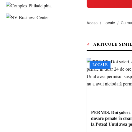
Acasa
Locale
Cu ma
ARTICOLE SIMI
LOCALE
PERMIS. Doi șoferi,
dosare penale în doar
la Petea! Unul avea p
suspendat, celălalt nu