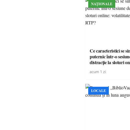
NAȚIONALE
Ce caracteristici se s
puternic într-o sesiun
distracție la sloturi on
volatilitatea sau nive
acum 1 zi
LOCALE