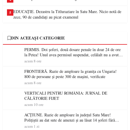
EDUCAȚIE. Dezastru la Titluraziare în Satu Mare. Nicio notă de
5
zece, 90 de candidați au picat examenul
DIN ACEEAȘI CATEGORIE
PERMIS. Doi șoferi, două dosare penale în doar 24 de ore
la Petea! Unul avea permisul suspendat, celălalt nu a avut
niciodată permis
acum 8 ore
FRONTIERĂ. Razie de amploare la granița cu Ungaria!
800 de persoane și peste 300 de mașini, verificate
acum 8 ore
VERTICALI PENTRU ROMÂNIA: JURNAL DE
CĂLĂTORIE FIJET
acum 10 ore
ACȚIUNE. Razie de amploare în județul Satu Mare!
Polițiștii au dat sute de amenzi și au lăsat 14 șoferi fără
permis într-o singură zi
acum 1 zi