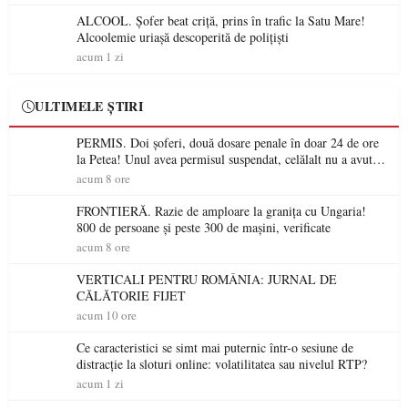
ALCOOL. Șofer beat criță, prins în trafic la Satu Mare!
Alcoolemie uriașă descoperită de polițiști
acum 1 zi
ULTIMELE ȘTIRI
PERMIS. Doi șoferi, două dosare penale în doar 24 de ore
la Petea! Unul avea permisul suspendat, celălalt nu a avut
niciodată permis
acum 8 ore
FRONTIERĂ. Razie de amploare la granița cu Ungaria!
800 de persoane și peste 300 de mașini, verificate
acum 8 ore
VERTICALI PENTRU ROMÂNIA: JURNAL DE
CĂLĂTORIE FIJET
acum 10 ore
Ce caracteristici se simt mai puternic într-o sesiune de
distracție la sloturi online: volatilitatea sau nivelul RTP?
acum 1 zi