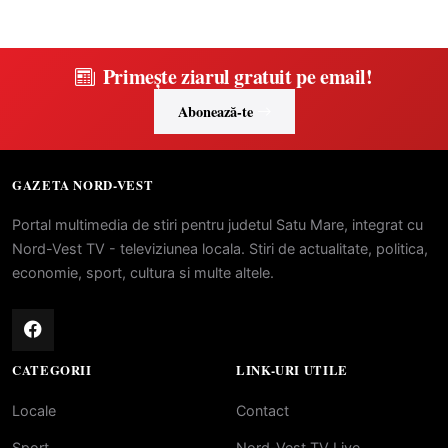
Primește ziarul gratuit pe email!
Abonează-te
GAZETA NORD-VEST
Portal multimedia de stiri pentru judetul Satu Mare, integrat cu
Nord-Vest TV - televiziunea locala. Stiri de actualitate, politica,
economie, sport, cultura si multe altele.
CATEGORII
LINK-URI UTILE
Locale
Contact
Sport
Nord-Vest TV Live