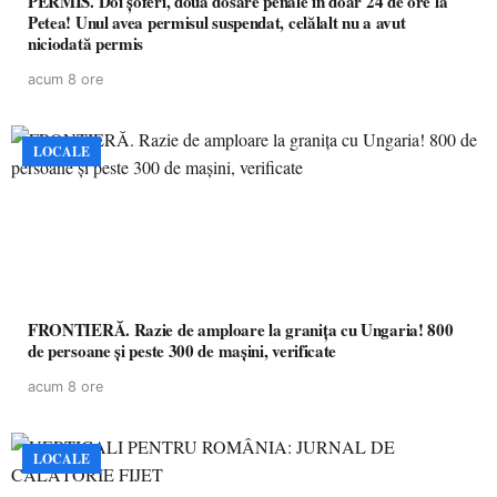
PERMIS. Doi șoferi, două dosare penale în doar 24 de ore la
Petea! Unul avea permisul suspendat, celălalt nu a avut
niciodată permis
acum 8 ore
LOCALE
FRONTIERĂ. Razie de amploare la granița cu Ungaria! 800
de persoane și peste 300 de mașini, verificate
acum 8 ore
LOCALE