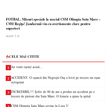
FOTBAL. Măsuri speciale la meciul CSM Olimpia Satu Mare –
CSM Reșița! Jandarmii vin cu avertismente clare pentru
suporteri
acum 1 zi
CELE MAI CITITE
Au venit oșenii acasă…
1
ACCIDENT. O oșancă din Negrești-Oaș a lovit pe trecere un oșan
2
octogenar
INCREDIBIL!!! Șofer de 90 de ani a produs un accident pe o
3
trecere de pietoni din Satu Mare. O femeie a ajuns la spital
CSM Olimpia Satu Mare revine în Liga 2!
4