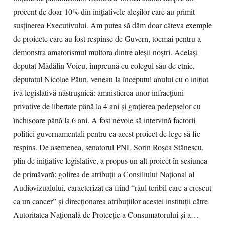
procent de doar 10% din inițiativele aleşilor care au primit
susținerea Executivului. Am putea să dăm doar câteva exemple
de proiecte care au fost respinse de Guvern, tocmai pentru a
demonstra amatorismul multora dintre aleșii noștri. Același
deputat Mădălin Voicu, împreună cu colegul său de etnie,
deputatul Nicolae Păun, veneau la începutul anului cu o iniţiat
ivă legislativă năstrușnică: amnistierea unor infracţiuni
privative de libertate până la 4 ani și grațierea pedepselor cu
închisoare până la 6 ani. A fost nevoie să intervină factorii
politici guvernamentali pentru ca acest proiect de lege să fie
respins. De asemenea, senatorul PNL Sorin Roşca Stănescu,
plin de iniţiative legislative, a propus un alt proiect în sesiunea
de primăvară: golirea de atribuții a Consiliului Național al
Audiovizualului, caracterizat ca fiind “răul teribil care a crescut
ca un cancer” și direcționarea atribuțiilor acestei instituții către
Autoritatea Naţională de Protecție a Consumatorului și a…