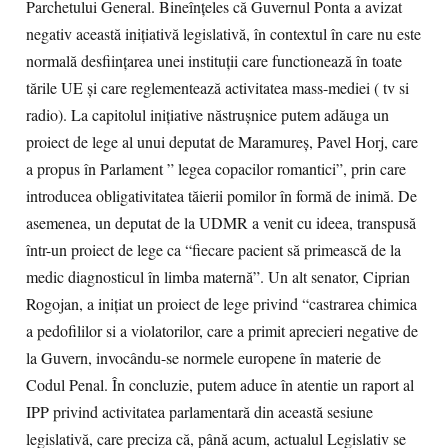
Parchetului General. Bineînțeles că Guvernul Ponta a avizat
negativ această inițiativă legislativă, în contextul în care nu este
normală desființarea unei instituții care functionează în toate
tările UE și care reglementează activitatea mass-mediei ( tv si
radio). La capitolul inițiative năstrușnice putem adăuga un
proiect de lege al unui deputat de Maramureș, Pavel Horj, care
a propus în Parlament ” legea copacilor romantici”, prin care
introducea obligativitatea tăierii pomilor în formă de inimă. De
asemenea, un deputat de la UDMR a venit cu ideea, transpusă
într-un proiect de lege ca “fiecare pacient să primească de la
medic diagnosticul în limba maternă”. Un alt senator, Ciprian
Rogojan, a iniţiat un proiect de lege privind “castrarea chimica
a pedofililor si a violatorilor, care a primit aprecieri negative de
la Guvern, invocându-se normele europene în materie de
Codul Penal. În concluzie, putem aduce în atentie un raport al
IPP privind activitatea parlamentară din această sesiune
legislativă, care preciza că, până acum, actualul Legislativ se