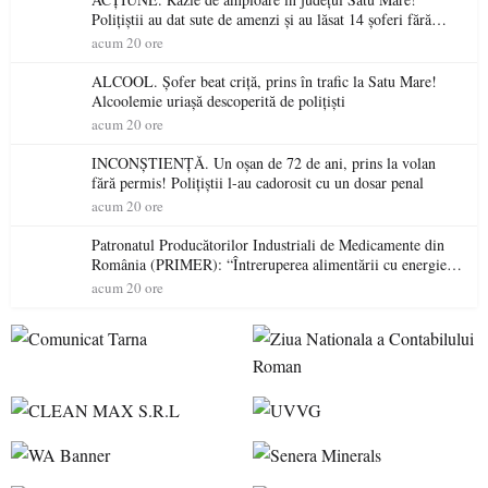
Polițiștii au dat sute de amenzi și au lăsat 14 șoferi fără
permis într-o singură zi
acum 20 ore
ALCOOL. Șofer beat criță, prins în trafic la Satu Mare!
Alcoolemie uriașă descoperită de polițiști
acum 20 ore
INCONȘTIENȚĂ. Un oșan de 72 de ani, prins la volan
fără permis! Polițiștii l-au cadorosit cu un dosar penal
acum 20 ore
Patronatul Producătorilor Industriali de Medicamente din
România (PRIMER): “Întreruperea alimentării cu energie
electrică a fabricilor de medicamente va pune în pericol
acum 20 ore
accesul pacienților la medicamente esențiale