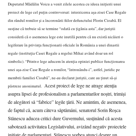
Deputatul Mădălin Voicu a venit zilele acestea cu ideea inițierii unui
proiect de lege cel puțin controversat: interzicerea așa-zisei Case Regale
din rândul romilor și a încoronării fiilor defunctului Florin Cioabă. El
susține că trebuie să se termine “odată cu țigănia asta”, dar juriștii
consideră că o asemenea lege este inutilă pentru că nu există nicăieri o
legiferare în privința funcționarii oficiale în România a unei dinastii
regale (instituția Casei Regale a regelui Mihai având doar un rol
simbolic). “Printr-o lege aducem în atenția opiniei publice funcţionarea
unei așa-zise Case Regale a romilor, “întronându-i”, astfel, juridic pe
membrii familiei Cioabă”, ne-au declarat juriștii, care au ținut să-și
Acest proiect de lege ne atrage atenția
păstreze anonimatul.
asupra lipsei de profesionalism a parlamentarilor noștri, trimiși
de alegători să “fabrice” legile țării. Ne amintim, de asemenea,
de faptul că, acum câteva săptămâni, senatorul Sorin Roșca
Stănescu aducea critici dure Guvernului, susținând că acesta
sabotează activitatea Legislativului, avizând negativ proiectele
inițiate de parlamentari. Stănescu vorbea atunci despre un