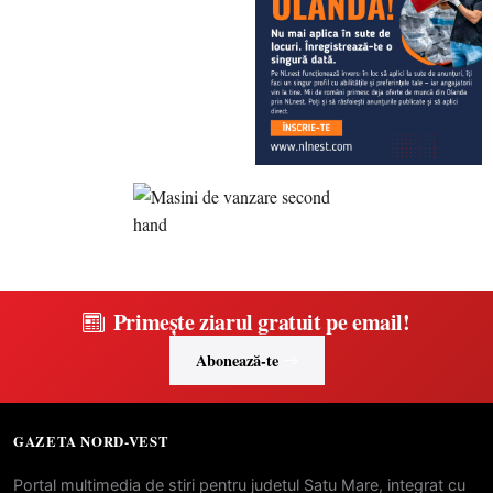
Primește ziarul gratuit pe email!
Abonează-te
GAZETA NORD-VEST
Portal multimedia de stiri pentru judetul Satu Mare, integrat cu