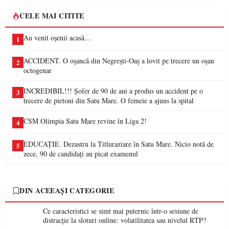
CELE MAI CITITE
Au venit oșenii acasă…
1
ACCIDENT. O oșancă din Negrești-Oaș a lovit pe trecere un oșan
2
octogenar
INCREDIBIL!!! Șofer de 90 de ani a produs un accident pe o
3
trecere de pietoni din Satu Mare. O femeie a ajuns la spital
CSM Olimpia Satu Mare revine în Liga 2!
4
EDUCAȚIE. Dezastru la Titluraziare în Satu Mare. Nicio notă de
5
zece, 90 de candidați au picat examenul
DIN ACEEAȘI CATEGORIE
Ce caracteristici se simt mai puternic într-o sesiune de
distracție la sloturi online: volatilitatea sau nivelul RTP?