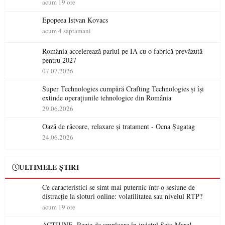
acum 19 ore
Epopeea Istvan Kovacs
acum 4 saptamani
România accelerează pariul pe IA cu o fabrică prevăzută
pentru 2027
07.07.2026
Super Technologies cumpără Crafting Technologies și își
extinde operațiunile tehnologice din România
29.06.2026
Oază de răcoare, relaxare și tratament - Ocna Șugatag
24.06.2026
ULTIMELE ȘTIRI
Ce caracteristici se simt mai puternic într-o sesiune de
distracție la sloturi online: volatilitatea sau nivelul RTP?
acum 19 ore
ACȚIUNE. Razie de amploare în județul Satu Mare!