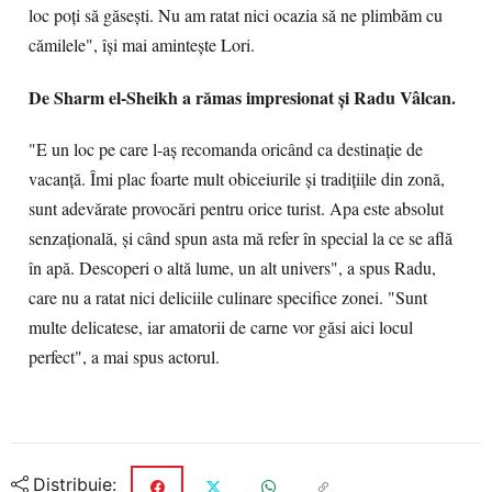
loc poţi să găseşti. Nu am ratat nici ocazia să ne plimbăm cu
cămilele", îşi mai aminteşte Lori.
De Sharm el-Sheikh a rămas impresionat şi Radu Vâlcan.
"E un loc pe care l-aş recomanda oricând ca destinaţie de
vacanţă. Îmi plac foarte mult obiceiurile şi tradiţiile din zonă,
sunt adevărate provocări pentru orice turist. Apa este absolut
senzaţională, şi când spun asta mă refer în special la ce se află
în apă. Descoperi o altă lume, un alt univers", a spus Radu,
care nu a ratat nici deliciile culinare specifice zonei. "Sunt
multe delicatese, iar amatorii de carne vor găsi aici locul
perfect", a mai spus actorul.
Distribuie: