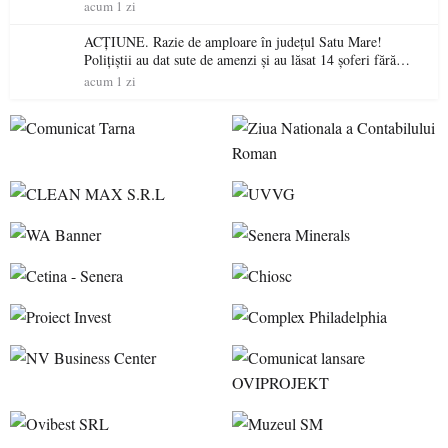
acum 1 zi
ACȚIUNE. Razie de amploare în județul Satu Mare!
Polițiștii au dat sute de amenzi și au lăsat 14 șoferi fără
permis într-o singură zi
acum 1 zi