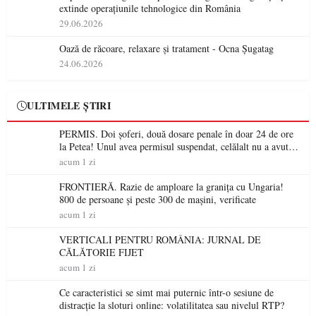
extinde operațiunile tehnologice din România
29.06.2026
Oază de răcoare, relaxare și tratament - Ocna Șugatag
24.06.2026
ULTIMELE ȘTIRI
PERMIS. Doi șoferi, două dosare penale în doar 24 de ore
la Petea! Unul avea permisul suspendat, celălalt nu a avut
niciodată permis
acum 1 zi
FRONTIERĂ. Razie de amploare la granița cu Ungaria!
800 de persoane și peste 300 de mașini, verificate
acum 1 zi
VERTICALI PENTRU ROMÂNIA: JURNAL DE
CĂLĂTORIE FIJET
acum 1 zi
Ce caracteristici se simt mai puternic într-o sesiune de
distracție la sloturi online: volatilitatea sau nivelul RTP?