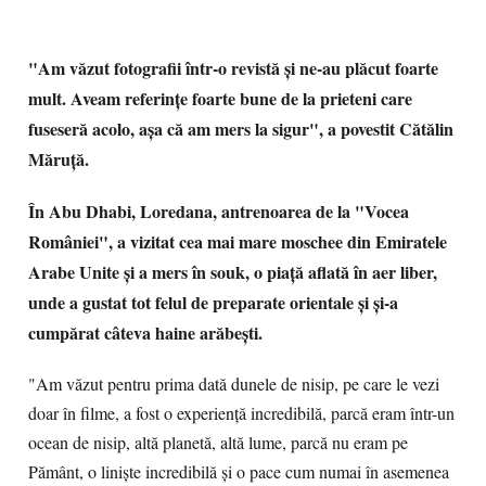
"Am văzut fotografii într-o revistă şi ne-au plăcut foarte
mult. Aveam referinţe foarte bune de la prieteni care
fuseseră acolo, aşa că am mers la sigur", a povestit Cătălin
Măruţă.
În Abu Dhabi, Loredana, antrenoarea de la "Vocea
României", a vizitat cea mai mare moschee din Emiratele
Arabe Unite şi a mers în souk, o piaţă aflată în aer liber,
unde a gustat tot felul de preparate orientale şi şi-a
cumpărat câteva haine arăbeşti.
"Am văzut pentru prima dată dunele de nisip, pe care le vezi
doar în filme, a fost o experienţă incredibilă, parcă eram într-un
ocean de nisip, altă planetă, altă lume, parcă nu eram pe
Pământ, o linişte incredibilă şi o pace cum numai în asemenea