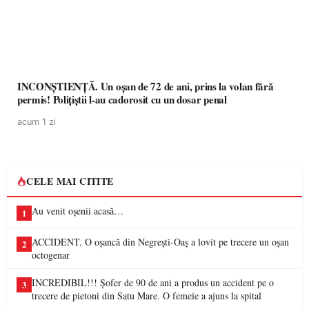
INCONȘTIENȚĂ. Un oșan de 72 de ani, prins la volan fără
permis! Polițiștii l-au cadorosit cu un dosar penal
acum 1 zi
CELE MAI CITITE
Au venit oșenii acasă…
1
ACCIDENT. O oșancă din Negrești-Oaș a lovit pe trecere un oșan
2
octogenar
INCREDIBIL!!! Șofer de 90 de ani a produs un accident pe o
3
trecere de pietoni din Satu Mare. O femeie a ajuns la spital