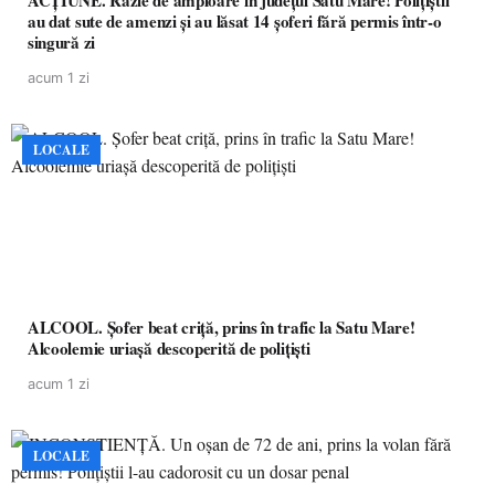
ACȚIUNE. Razie de amploare în județul Satu Mare! Polițiștii
au dat sute de amenzi și au lăsat 14 șoferi fără permis într-o
singură zi
acum 1 zi
LOCALE
ALCOOL. Șofer beat criță, prins în trafic la Satu Mare!
Alcoolemie uriașă descoperită de polițiști
acum 1 zi
LOCALE