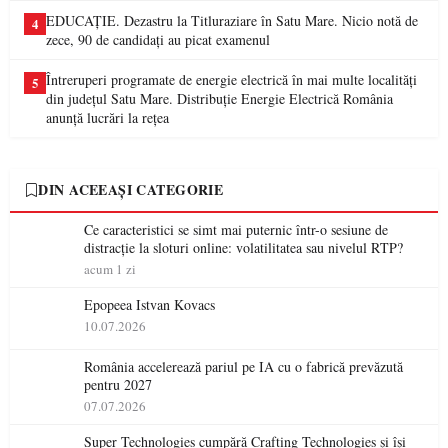
EDUCAȚIE. Dezastru la Titluraziare în Satu Mare. Nicio notă de
4
zece, 90 de candidați au picat examenul
Întreruperi programate de energie electrică în mai multe localități
5
din județul Satu Mare. Distribuție Energie Electrică România
anunță lucrări la rețea
DIN ACEEAȘI CATEGORIE
Ce caracteristici se simt mai puternic într-o sesiune de
distracție la sloturi online: volatilitatea sau nivelul RTP?
acum 1 zi
Epopeea Istvan Kovacs
10.07.2026
România accelerează pariul pe IA cu o fabrică prevăzută
pentru 2027
07.07.2026
Super Technologies cumpără Crafting Technologies și își