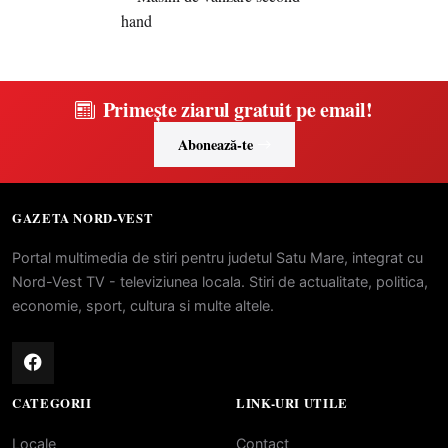
Primește ziarul gratuit pe email!
Abonează-te
GAZETA NORD-VEST
Portal multimedia de stiri pentru judetul Satu Mare, integrat cu
Nord-Vest TV - televiziunea locala. Stiri de actualitate, politica,
economie, sport, cultura si multe altele.
CATEGORII
LINK-URI UTILE
Locale
Contact