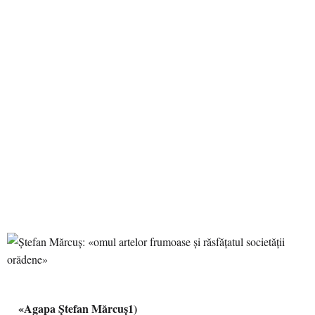
«Agapa Ștefan Mărcuș1)