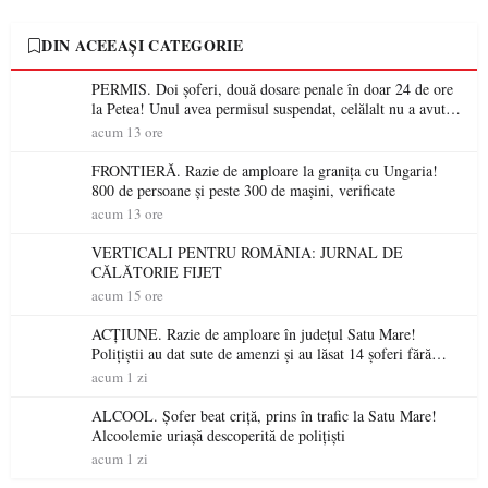
DIN ACEEAȘI CATEGORIE
PERMIS. Doi șoferi, două dosare penale în doar 24 de ore
la Petea! Unul avea permisul suspendat, celălalt nu a avut
niciodată permis
acum 13 ore
FRONTIERĂ. Razie de amploare la granița cu Ungaria!
800 de persoane și peste 300 de mașini, verificate
acum 13 ore
VERTICALI PENTRU ROMÂNIA: JURNAL DE
CĂLĂTORIE FIJET
acum 15 ore
ACȚIUNE. Razie de amploare în județul Satu Mare!
Polițiștii au dat sute de amenzi și au lăsat 14 șoferi fără
permis într-o singură zi
acum 1 zi
ALCOOL. Șofer beat criță, prins în trafic la Satu Mare!
Alcoolemie uriașă descoperită de polițiști
acum 1 zi