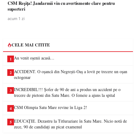
CSM Reșița! Jandarmii vin cu avertismente clare pentru
suporteri
acum 1 zi
CELE MAI CITITE
Au venit oșenii acasă…
1
ACCIDENT. O oșancă din Negrești-Oaș a lovit pe trecere un oșan
2
octogenar
INCREDIBIL!!! Șofer de 90 de ani a produs un accident pe o
3
trecere de pietoni din Satu Mare. O femeie a ajuns la spital
CSM Olimpia Satu Mare revine în Liga 2!
4
EDUCAȚIE. Dezastru la Titluraziare în Satu Mare. Nicio notă de
5
zece, 90 de candidați au picat examenul