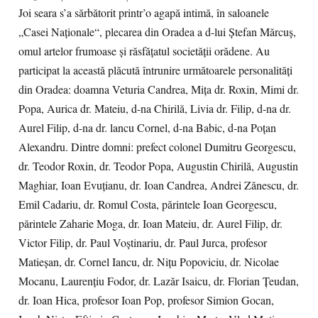
Joi seara s’a sărbătorit printr’o agapă intimă, în saloanele
„Casei Naţionale“, plecarea din Oradea a d-lui Ştefan Mărcuş,
omul artelor frumoase şi răsfăţatul societăţii orădene. Au
participat la această plăcută întrunire următoarele personalităţi
din Oradea: doamna Veturia Candrea, Miţa dr. Roxin, Mimi dr.
Popa, Aurica dr. Mateiu, d-na Chirilă, Livia dr. Filip, d-na dr.
Aurel Filip, d-na dr. lancu Cornel, d-na Babic, d-na Poţan
Alexandru. Dintre domni: prefect colonel Dumitru Georgescu,
dr. Teodor Roxin, dr. Teodor Popa, Augustin Chirilă, Augustin
Maghiar, Ioan Evuţianu, dr. Ioan Candrea, Andrei Zănescu, dr.
Emil Cadariu, dr. Romul Costa, părintele Ioan Georgescu,
părintele Zaharie Moga, dr. Ioan Mateiu, dr. Aurel Filip, dr.
Victor Filip, dr. Paul Voştinariu, dr. Paul Jurca, profesor
Matieşan, dr. Cornel Iancu, dr. Niţu Popoviciu, dr. Nicolae
Mocanu, Laurenţiu Fodor, dr. Lazăr Isaicu, dr. Florian Ţeudan,
dr. Ioan Hica, profesor Ioan Pop, profesor Simion Gocan,