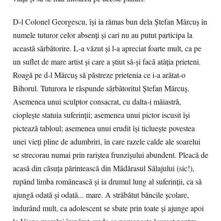
D-l Colonel Georgescu, îşi ia rămas bun dela Ştefan Mărcuş în
numele tuturor celor absenţi şi cari nu au putut participa la
această sărbătorire. L-a văzut şi l-a apreciat foarte mult, ca pe
un suflet de mare artist şi care a ştiut să-şi facă atâţia prieteni.
Roagă pe d-l Mărcuş să păstreze prietenia ce i-a arătat-o
Bihorul. Tuturora le răspunde sărbătoritul Ştefan Mărcuş.
Asemenea unui sculptor consacrat, cu dalta-i măiastră,
ciopleşte statuia suferinţii; asemenea unui pictor iscusit îşi
pictează tabloul; asemenea unui erudit îşi ticlueşte povestea
unei vieţi pline de adumbriri, în care razele calde ale soarelui
se strecorau numai prin rariştea frunzişului abundent. Pleacă de
acasă din căsuţa părintească din Mădărasul Sălajului (sic!),
rupând limba românească şi ia drumul lung al suferinţii, ca să
ajungă odată şi odată... mare. A străbătut băncile şcolare,
îndurând mult, ca adolescent se sbate prin toate şi ajunge apoi