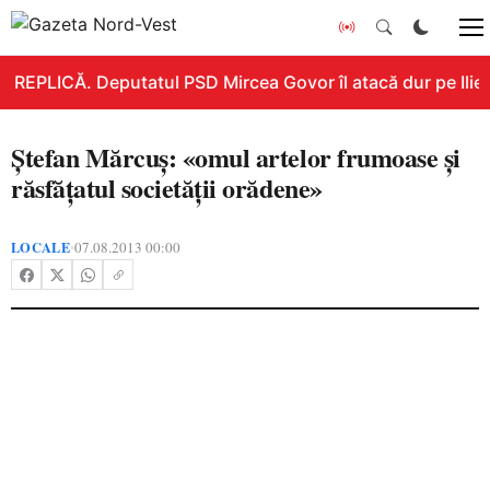
REPLICĂ. Deputatul PSD Mircea Govor îl atacă dur pe Ilie Bo
Ştefan Mărcuş: «omul artelor frumoase şi
răsfăţatul societăţii orădene»
LOCALE
07.08.2013 00:00
•