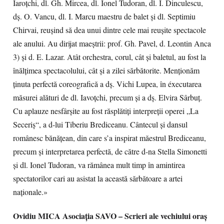
Iaroţchi, dl. Gh. Mircea, dl. Ionel Tudoran, dl. I. Dinculescu,
dş. O. Vancu, dl. I. Marcu maestru de balet şi dl. Septimiu
Chirvai, reuşind să dea unui dintre cele mai reuşite spectacole
ale anului. Au dirijat maeştrii: prof. Gh. Pavel, d. Leontin Anca
3) şi d. E. Lazar. Atât orchestra, corul, cât şi baletul, au fost la
înălţimea spectacolului, cât şi a zilei sărbătorite. Menţionăm
ţinuta perfectă coreografică a dş. Vichi Lupea, în éxecutarea
măsurei alături de dl. Iavoţchi, precum şi a dş. Elvira Sârbuţ.
Cu aplauze nesfârşite au fost răsplătiţi interpreţii operei „La
Seceriş“, a d-lui Tiberiu Brediceanu. Cântecul şi dansul
românesc bănăţean, din care s’a inspirat măestrul Brediceanu,
precum şi interpretarea perfectă, de către d-na Stella Simonetti
şi dl. Ionel Tudoran, va rămânea mult timp în amintirea
spectatorilor cari au asistat la această sărbătoare a artei
naţionale.»
Ovidiu MICA
Asociaţia SAVO –
Scrieri ale vechiului oraş