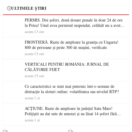
ULTIMELE ȘTIRI
PERMIS. Doi șoferi, două dosare penale în doar 24 de ore
la Petea! Unul avea permisul suspendat, celălalt nu a avut
niciodată permis
acum 13 ore
FRONTIERĂ. Razie de amploare la granița cu Ungaria!
800 de persoane și peste 300 de mașini, verificate
acum 13 ore
VERTICALI PENTRU ROMÂNIA: JURNAL DE
CĂLĂTORIE FIJET
acum 15 ore
Ce caracteristici se simt mai puternic într-o sesiune de
distracție la sloturi online: volatilitatea sau nivelul RTP?
acum 1 zi
ACȚIUNE. Razie de amploare în județul Satu Mare!
Polițiștii au dat sute de amenzi și au lăsat 14 șoferi fără
permis într-o singură zi
acum 1 zi