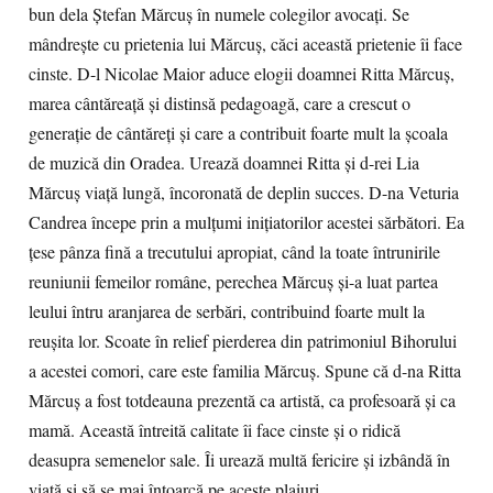
bun dela Ştefan Mărcuş în numele colegilor avocaţi. Se
mândreşte cu prietenia lui Mărcuş, căci această prietenie îi face
cinste. D-l Nicolae Maior aduce elogii doamnei Ritta Mărcuş,
marea cântăreaţă şi distinsă pedagoagă, care a crescut o
generaţie de cântăreţi şi care a contribuit foarte mult la şcoala
de muzică din Oradea. Urează doamnei Ritta şi d-rei Lia
Mărcuş viaţă lungă, încoronată de deplin succes. D-na Veturia
Candrea începe prin a mulţumi iniţiatorilor acestei sărbători. Ea
ţese pânza fină a trecutului apropiat, când la toate întrunirile
reuniunii femeilor române, perechea Mărcuş şi-a luat partea
leului întru aranjarea de serbări, contribuind foarte mult la
reuşita lor. Scoate în relief pierderea din patrimoniul Bihorului
a acestei comori, care este familia Mărcuş. Spune că d-na Ritta
Mărcuş a fost totdeauna prezentă ca artistă, ca profesoară şi ca
mamă. Această întreită calitate îi face cinste şi o ridică
deasupra semenelor sale. Îi urează multă fericire şi izbândă în
viaţă şi să se mai întoarcă pe aceste plaiuri.