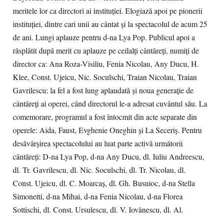
meritele lor ca directori ai instituţiei. Elogiază apoi pe pionerii
instituţiei, dintre cari unii au cântat şi la spectacolul de acum 25
de ani. Lungi aplauze pentru d-na Lya Pop. Publicul apoi a
răsplătit după merit cu aplauze pe ceilalţi cântăreţi, numiţi de
director ca: Ana Roza-Visiliu, Fenia Nicolau, Any Ducu, H.
Klee, Const. Ujeicu, Nic. Soculschi, Traian Nicolau, Traian
Gavrilescu; la fel a fost lung aplaudată şi noua generaţie de
cântăreţi ai operei, când directorul le-a adresat cuvântul său. La
comemorare, programul a fost întocmit din acte separate din
operele: Aida, Faust, Evghenie Oneghin şi La Seceriş. Pentru
desăvârşirea spectacolului au luat parte activă următorii
cântăreţi: D-na Lya Pop, d-na Any Ducu, dl. Iuliu Andreescu,
dl. Tr. Gavrilescu, dl. Nic. Soculschi, dl. Tr. Nicolau, dl.
Const. Ujeicu, dl. C. Moarcaş, dl. Gh. Busuioc, d-na Stella
Simonetti, d-na Mihai, d-na Fenia Nicolau, d-na Florea
Sottischi, dl. Const. Ursulescu, dl. V. Iovănescu, dl. Al.