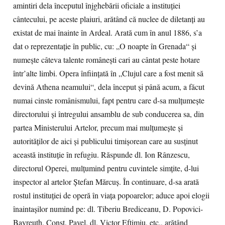
amintiri dela începutul înjghebării oficiale a instituţiei
cântecului, pe aceste plaiuri, arătând că nuclee de diletanţi au
existat de mai înainte în Ardeal. Arată cum în anul 1886, s’a
dat o reprezentaţie în public, cu: „O noapte în Grenada“ şi
numeşte câteva talente româneşti cari au cântat peste hotare
într’alte limbi. Opera înfiinţată în „Clujul care a fost menit să
devină Athena neamului“, dela început şi până acum, a făcut
numai cinste românismului, fapt pentru care d-sa mulţumeşte
directorului şi întregului ansamblu de sub conducerea sa, din
partea Ministerului Artelor, precum mai mulţumeşte şi
autorităţilor de aici şi publicului timişorean care au susţinut
această instituţie în refugiu. Răspunde dl. Ion Rânzescu,
directorul Operei, mulţumind pentru cuvintele simţite, d-lui
inspector al artelor Ştefan Mărcuş. În continuare, d-sa arată
rostul instituţiei de operă în viaţa popoarelor; aduce apoi elogii
înaintaşilor numind pe: dl. Tiberiu Brediceanu, D. Popovici-
Bayreuth, Const. Pavel, dl. Victor Eftimiu, etc., arătând