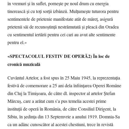
în vremuri şi în suflet, porneşte pe noul drum cu energia
tinerească şi cu toţi sorţii izbânzii. Mulţumeşte tuturora pentru
sentimentele de prietenie manifestate atât de măreţ, asigură
prietenii săi de recunoştinţă nestrămutată şi pleacă din Oradea
cu sentimentul iertării pentru cei cari au avut alte sentimente
pentru el.»
«SPECTACOLUL
FESTIV DE OPERĂ2)
În loc de
cronică muzicală
Cuvântul Artelor, a fost spus în 25 Maiu 1945, la reprezentaţia
festivă de comemorare a 25 ani dela înfiinţarea Operei Române
din Cluj la Timişoara, de către dl. inspector al artelor Ştefan
Mărcuş, care a arătat cum s’a pus temelia acestei prime
instituţii de operă în România, de către Consiliul Dirigent, la
Sibiu, în şedinţa din 13 Septemvrie a anului 1919. Domnia-Sa
ca un adânc cunoscător al acestei chestiuni, trece în revistă