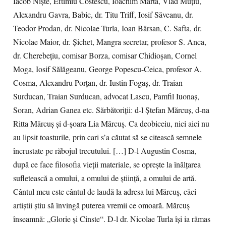
Iacob Nişte, Eftimiu Costescu, Ioachim Marta, Vlad Muţiu,
Alexandru Gavra, Babic, dr. Titu Triff, Iosif Săveanu, dr.
Teodor Prodan, dr. Nicolae Turla, Ioan Bârsan, C. Safta, dr.
Nicolae Maior, dr. Şichet, Mangra secretar, profesor S. Anca,
dr. Cherebeţiu, comisar Borza, comisar Chidioşan, Cornel
Moga, Iosif Sălăgeanu, George Popescu-Ceica, profesor A.
Cosma, Alexandru Porțan, dr. Iustin Fogaș, dr. Traian
Surducan, Traian Surducan, advocat Lascu, Pamfil Iuonaş,
Soran, Adrian Ganea etc. Sărbătoriţii: d-l Ştefan Mărcuş, d-na
Ritta Mărcuş şi d-şoara Lia Mărcuş. Ca deobiceiu, nici aici nu
au lipsit toasturile, prin cari s’a căutat să se citească semnele
încrustate pe răbojul trecutului. […] D-l Augustin Cosma,
după ce face filosofia vieţii materiale, se opreşte la înălţarea
sufletească a omului, a omului de ştiinţă, a omului de artă.
Cântul meu este cântul de laudă la adresa lui Mărcuş, căci
artiştii ştiu să învingă puterea vremii ce omoară. Mărcuş
înseamnă: „Glorie şi Cinste“. D-l dr. Nicolae Turla îşi ia rămas