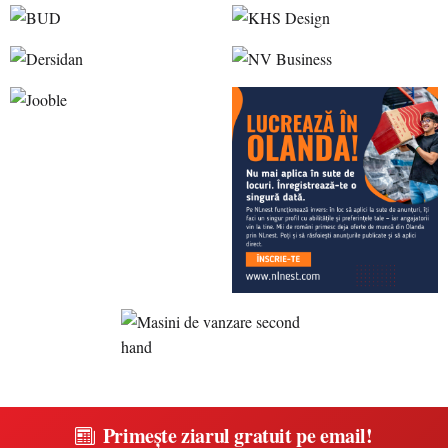
Primește ziarul gratuit pe email!