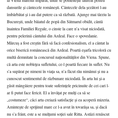
la Viena marelui împărat, unde se pomeneşte laureat pentru
dansurile şi cântecele româneşti. Cântecele dela şezători l-au
îmbărbătat şi i-au dat putere ca să răzbată. Ajunge mai târziu la
Bucureşti, unde băiatul de popă din Sătmarul obidit, cântă
înaintea Familiei Regale, o cinste la care n’a visat niciodată,
pentru pelerinii cântului din Ardeal. Face o spovedanie.
Mărcuş a fost creştin fără să facă confesionalism, el a cântat la
orice biserică românească din Ardeal. Poartă eşarfa tricoloră cu
multă demnitate la concursul naţionalităţilor din Viena. Spune,
că arta este nobleţea sufletului, ce-l poartă fiecare în suflet. Nu
s’a supărat pe nimeni în viaţa sa, n’a făcut rău nimănui şi nu a
cunoscut sentimentul de răzbunare niciodată. În arta lui şi-a
găsit mângâiere pentru toate suferinţele pricinuite de cei cari l-
ar fi putut face fericit. El a învăţat pe mulţi ca să se
„costumeze“, căci arta creiază satisfacţie şi ea acoperă mizeria.
Aminteşte de sprijinul mare ce l-a avut în tovarăşa sa, şi dacă
nu s’a frânt, este a se mulţumi soţiei sale Ritta. Astăzi renăscut