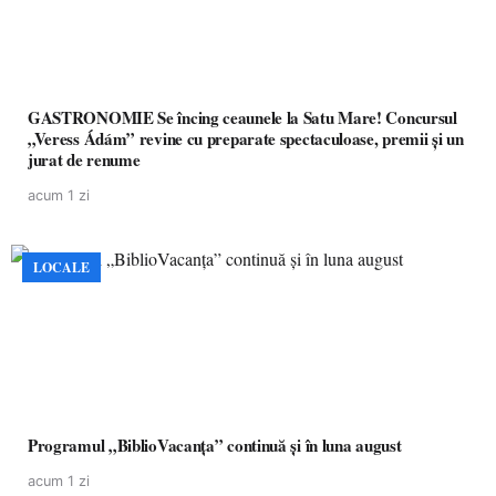
GASTRONOMIE Se încing ceaunele la Satu Mare! Concursul
„Veress Ádám” revine cu preparate spectaculoase, premii și un
jurat de renume
acum 1 zi
LOCALE
Programul „BiblioVacanța” continuă și în luna august
acum 1 zi