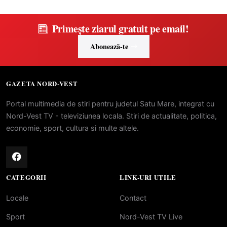
Primește ziarul gratuit pe email!
Abonează-te
GAZETA NORD-VEST
Portal multimedia de stiri pentru judetul Satu Mare, integrat cu
Nord-Vest TV - televiziunea locala. Stiri de actualitate, politica,
economie, sport, cultura si multe altele.
CATEGORII
LINK-URI UTILE
Locale
Contact
Sport
Nord-Vest TV Live