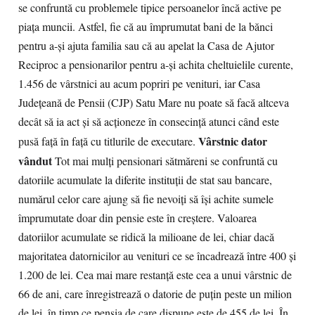
se confruntă cu problemele tipice persoanelor încă active pe
piaţa muncii. Astfel, fie că au împrumutat bani de la bănci
pentru a-şi ajuta familia sau că au apelat la Casa de Ajutor
Reciproc a pensionarilor pentru a-şi achita cheltuielile curente,
1.456 de vârstnici au acum popriri pe venituri, iar Casa
Judeţeană de Pensii (CJP) Satu Mare nu poate să facă altceva
decât să ia act şi să acţioneze în consecinţă atunci când este
Vârstnic dator
pusă faţă în faţă cu titlurile de executare.
vândut
Tot mai mulţi pensionari sătmăreni se confruntă cu
datoriile acumulate la diferite instituţii de stat sau bancare,
numărul celor care ajung să fie nevoiţi să îşi achite sumele
împrumutate doar din pensie este în creştere. Valoarea
datoriilor acumulate se ridică la milioane de lei, chiar dacă
majoritatea datornicilor au venituri ce se încadrează între 400 şi
1.200 de lei. Cea mai mare restanţă este cea a unui vârstnic de
66 de ani, care înregistrează o datorie de puţin peste un milion
de lei, în timp ce pensia de care dispune este de 455 de lei. În