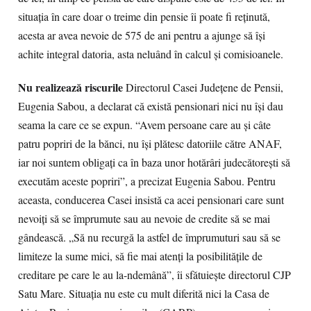
situaţia în care doar o treime din pensie îi poate fi reţinută,
acesta ar avea nevoie de 575 de ani pentru a ajunge să îşi
achite integral datoria, asta neluând în calcul şi comisioanele.
Nu realizează riscurile
Directorul Casei Judeţene de Pensii,
Eugenia Sabou, a declarat că există pensionari nici nu îşi dau
seama la care ce se expun. “Avem persoane care au şi câte
patru popriri de la bănci, nu îşi plătesc datoriile către ANAF,
iar noi suntem obligaţi ca în baza unor hotărâri judecătoreşti să
executăm aceste popriri”, a precizat Eugenia Sabou. Pentru
aceasta, conducerea Casei insistă ca acei pensionari care sunt
nevoiţi să se împrumute sau au nevoie de credite să se mai
gândească. „Să nu recurgă la astfel de împrumuturi sau să se
limiteze la sume mici, să fie mai atenţi la posibilităţile de
creditare pe care le au la-ndemână”, îi sfătuieşte directorul CJP
Satu Mare. Situaţia nu este cu mult diferită nici la Casa de