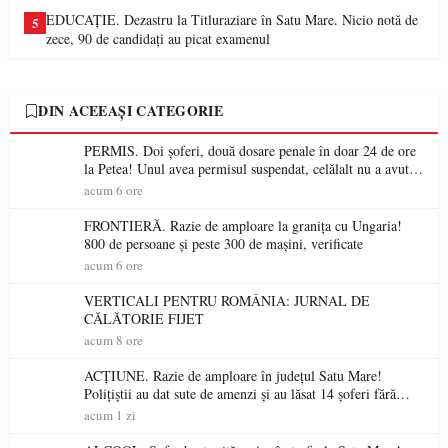
EDUCAȚIE. Dezastru la Titluraziare în Satu Mare. Nicio notă de
5
zece, 90 de candidați au picat examenul
DIN ACEEAȘI CATEGORIE
PERMIS. Doi șoferi, două dosare penale în doar 24 de ore
la Petea! Unul avea permisul suspendat, celălalt nu a avut
niciodată permis
acum 6 ore
FRONTIERĂ. Razie de amploare la granița cu Ungaria!
800 de persoane și peste 300 de mașini, verificate
acum 6 ore
VERTICALI PENTRU ROMÂNIA: JURNAL DE
CĂLĂTORIE FIJET
acum 8 ore
ACȚIUNE. Razie de amploare în județul Satu Mare!
Polițiștii au dat sute de amenzi și au lăsat 14 șoferi fără
permis într-o singură zi
acum 1 zi