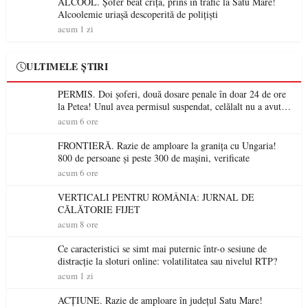
ALCOOL. Șofer beat criță, prins în trafic la Satu Mare!
Alcoolemie uriașă descoperită de polițiști
acum 1 zi
ULTIMELE ȘTIRI
PERMIS. Doi șoferi, două dosare penale în doar 24 de ore
la Petea! Unul avea permisul suspendat, celălalt nu a avut
niciodată permis
acum 6 ore
FRONTIERĂ. Razie de amploare la granița cu Ungaria!
800 de persoane și peste 300 de mașini, verificate
acum 6 ore
VERTICALI PENTRU ROMÂNIA: JURNAL DE
CĂLĂTORIE FIJET
acum 8 ore
Ce caracteristici se simt mai puternic într-o sesiune de
distracție la sloturi online: volatilitatea sau nivelul RTP?
acum 1 zi
ACȚIUNE. Razie de amploare în județul Satu Mare!