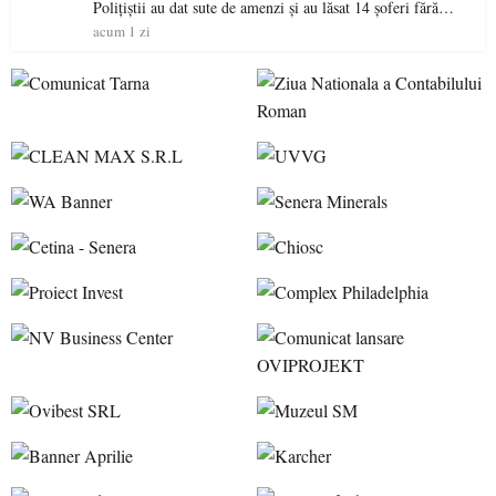
Polițiștii au dat sute de amenzi și au lăsat 14 șoferi fără
permis într-o singură zi
acum 1 zi