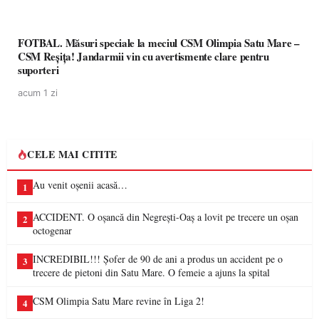
FOTBAL. Măsuri speciale la meciul CSM Olimpia Satu Mare –
CSM Reșița! Jandarmii vin cu avertismente clare pentru
suporteri
acum 1 zi
CELE MAI CITITE
Au venit oșenii acasă…
1
ACCIDENT. O oșancă din Negrești-Oaș a lovit pe trecere un oșan
2
octogenar
INCREDIBIL!!! Șofer de 90 de ani a produs un accident pe o
3
trecere de pietoni din Satu Mare. O femeie a ajuns la spital
CSM Olimpia Satu Mare revine în Liga 2!
4