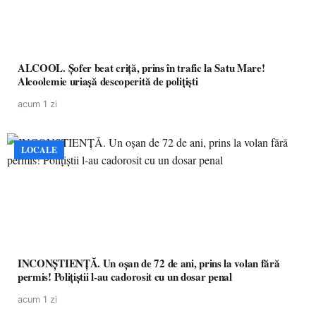
ALCOOL. Șofer beat criță, prins în trafic la Satu Mare!
Alcoolemie uriașă descoperită de polițiști
acum 1 zi
LOCALE
INCONȘTIENȚĂ. Un oșan de 72 de ani, prins la volan fără
permis! Polițiștii l-au cadorosit cu un dosar penal
acum 1 zi