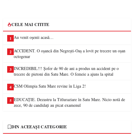
CELE MAI CITITE
Au venit oșenii acasă…
1
ACCIDENT. O oșancă din Negrești-Oaș a lovit pe trecere un oșan
2
octogenar
INCREDIBIL!!! Șofer de 90 de ani a produs un accident pe o
3
trecere de pietoni din Satu Mare. O femeie a ajuns la spital
CSM Olimpia Satu Mare revine în Liga 2!
4
EDUCAȚIE. Dezastru la Titluraziare în Satu Mare. Nicio notă de
5
zece, 90 de candidați au picat examenul
DIN ACEEAȘI CATEGORIE