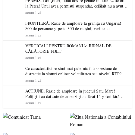
PERMIS. Doi șoferi, două dosare penale în doar 24 de ore
la Petea! Unul avea permisul suspendat, celălalt nu a avut
niciodată permis
acum 1 zi
FRONTIERĂ. Razie de amploare la granița cu Ungaria!
800 de persoane și peste 300 de mașini, verificate
acum 1 zi
VERTICALI PENTRU ROMÂNIA: JURNAL DE
CĂLĂTORIE FIJET
acum 1 zi
Ce caracteristici se simt mai puternic într-o sesiune de
distracție la sloturi online: volatilitatea sau nivelul RTP?
acum 1 zi
ACȚIUNE. Razie de amploare în județul Satu Mare!
Polițiștii au dat sute de amenzi și au lăsat 14 șoferi fără
permis într-o singură zi
acum 1 zi