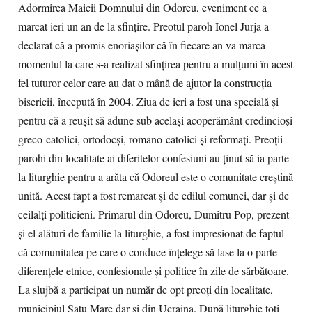
Adormirea Maicii Domnului din Odoreu, eveniment ce a
marcat ieri un an de la sfinţire. Preotul paroh Ionel Jurja a
declarat că a promis enoriaşilor că în fiecare an va marca
momentul la care s-a realizat sfinţirea pentru a mulţumi în acest
fel tuturor celor care au dat o mână de ajutor la construcţia
bisericii, începută în 2004. Ziua de ieri a fost una specială şi
pentru că a reuşit să adune sub acelaşi acoperământ credincioşi
greco-catolici, ortodocşi, romano-catolici şi reformaţi. Preoţii
parohi din localitate ai diferitelor confesiuni au ţinut să ia parte
la liturghie pentru a arăta că Odoreul este o comunitate creştină
unită. Acest fapt a fost remarcat şi de edilul comunei, dar şi de
ceilalţi politicieni. Primarul din Odoreu, Dumitru Pop, prezent
şi el alături de familie la liturghie, a fost impresionat de faptul
că comunitatea pe care o conduce înţelege să lase la o parte
diferenţele etnice, confesionale şi politice în zile de sărbătoare.
La slujbă a participat un număr de opt preoţi din localitate,
municipiul Satu Mare dar şi din Ucraina. După liturghie toţi