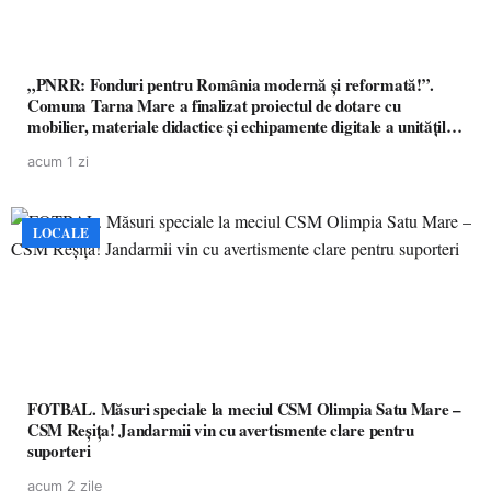
„PNRR: Fonduri pentru România modernă și reformată!”.
Comuna Tarna Mare a finalizat proiectul de dotare cu
mobilier, materiale didactice și echipamente digitale a unităților
de învățământ preuniversitar, finanțat prin PNRR
acum 1 zi
LOCALE
FOTBAL. Măsuri speciale la meciul CSM Olimpia Satu Mare –
CSM Reșița! Jandarmii vin cu avertismente clare pentru
suporteri
acum 2 zile