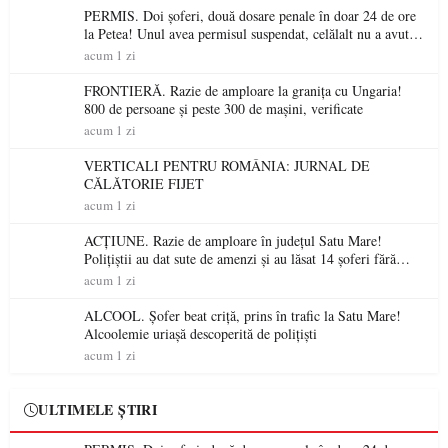
PERMIS. Doi șoferi, două dosare penale în doar 24 de ore
la Petea! Unul avea permisul suspendat, celălalt nu a avut
niciodată permis
acum 1 zi
FRONTIERĂ. Razie de amploare la granița cu Ungaria!
800 de persoane și peste 300 de mașini, verificate
acum 1 zi
VERTICALI PENTRU ROMÂNIA: JURNAL DE
CĂLĂTORIE FIJET
acum 1 zi
ACȚIUNE. Razie de amploare în județul Satu Mare!
Polițiștii au dat sute de amenzi și au lăsat 14 șoferi fără
permis într-o singură zi
acum 1 zi
ALCOOL. Șofer beat criță, prins în trafic la Satu Mare!
Alcoolemie uriașă descoperită de polițiști
acum 1 zi
ULTIMELE ȘTIRI