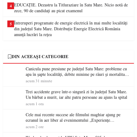
EDUCAȚIE. Dezastru la Titluraziare în Satu Mare. Nicio notă de
4
zece, 90 de candidați au picat examenul
Întreruperi programate de energie electrică în mai multe localități
5
din județul Satu Mare. Distribuție Energie Electrică România
anunță lucrări la rețea
DIN ACEEAȘI CATEGORIE
Canicula pune presiune pe județul Satu Mare: probleme cu
apa în șapte localități, debite minime pe râuri și mortalitate
piscicolă la Lacul Călinești
acum 31 minute
Trei accidente grave într-o singură zi în județul Satu Mare.
Un bărbat a murit, iar alte patru persoane au ajuns la spital
acum 1 ora
Cele mai recente succese ale filmului maghiar ajung pe
ecranul în aer liber al evenimentului „Experiențe
cinematografice Partium”
acum 2 ore