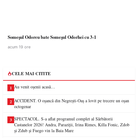
Someșul Odoreu bate Someșul Odorhei cu 3-1
acum 19 ore
CELE MAI CITITE
Au venit oșenii acasă…
1
ACCIDENT. O oșancă din Negrești-Oaș a lovit pe trecere un oșan
2
octogenar
SPECTACOL. S-a aflat programul complet al Sărbătorii
3
Castanelor 2026! Andra, Paraziții, Irina Rimes, Killa Fonic, Zdob
și Zdub și Fuego vin la Baia Mare