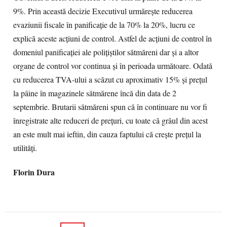
9%. Prin această decizie Executivul urmăreşte reducerea
evaziunii fiscale în panificaţie de la 70% la 20%, lucru ce
explică aceste acţiuni de control. Astfel de acţiuni de control în
domeniul panificaţiei ale poliţiştilor sătmăreni dar şi a altor
organe de control vor continua şi în perioada următoare. Odată
cu reducerea TVA-ului a scăzut cu aproximativ 15% şi preţul
la pâine în magazinele sătmărene încă din data de 2
septembrie. Brutarii sătmăreni spun că în continuare nu vor fi
înregistrate alte reduceri de preţuri, cu toate că grâul din acest
an este mult mai ieftin, din cauza faptului că creşte preţul la
utilităţi.
Florin Dura