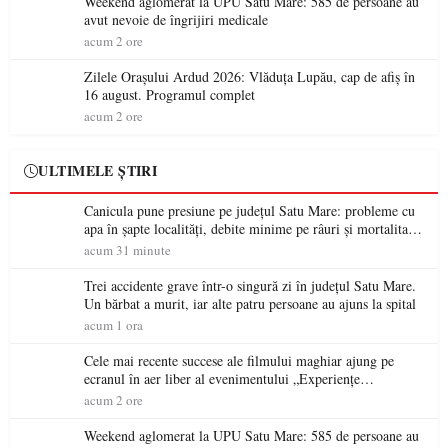
Weekend aglomerat la UPU Satu Mare: 585 de persoane au
avut nevoie de îngrijiri medicale
acum 2 ore
Zilele Orașului Ardud 2026: Vlăduța Lupău, cap de afiș în
16 august. Programul complet
acum 2 ore
ULTIMELE ȘTIRI
Canicula pune presiune pe județul Satu Mare: probleme cu
apa în șapte localități, debite minime pe râuri și mortalitate
piscicolă la Lacul Călinești
acum 31 minute
Trei accidente grave într-o singură zi în județul Satu Mare.
Un bărbat a murit, iar alte patru persoane au ajuns la spital
acum 1 ora
Cele mai recente succese ale filmului maghiar ajung pe
ecranul în aer liber al evenimentului „Experiențe
cinematografice Partium”
acum 2 ore
Weekend aglomerat la UPU Satu Mare: 585 de persoane au