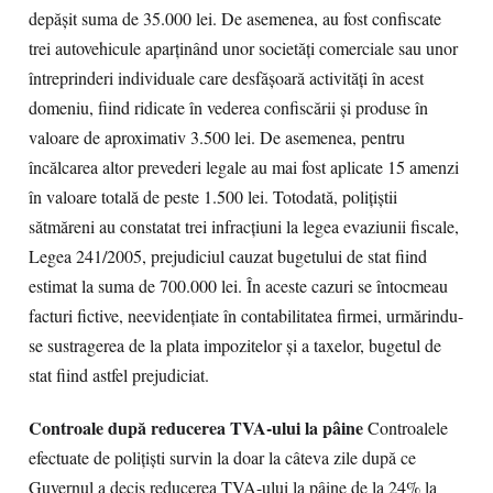
depăşit suma de 35.000 lei. De asemenea, au fost confiscate
trei autovehicule aparţinând unor societăţi comerciale sau unor
întreprinderi individuale care desfăşoară activităţi în acest
domeniu, fiind ridicate în vederea confiscării şi produse în
valoare de aproximativ 3.500 lei. De asemenea, pentru
încălcarea altor prevederi legale au mai fost aplicate 15 amenzi
în valoare totală de peste 1.500 lei. Totodată, poliţiştii
sătmăreni au constatat trei infracţiuni la legea evaziunii fiscale,
Legea 241/2005, prejudiciul cauzat bugetului de stat fiind
estimat la suma de 700.000 lei. În aceste cazuri se întocmeau
facturi fictive, neevidenţiate în contabilitatea firmei, urmărindu-
se sustragerea de la plata impozitelor şi a taxelor, bugetul de
stat fiind astfel prejudiciat.
Controale după reducerea TVA-ului la pâine
Controalele
efectuate de poliţişti survin la doar la câteva zile după ce
Guvernul a decis reducerea TVA-ului la pâine de la 24% la