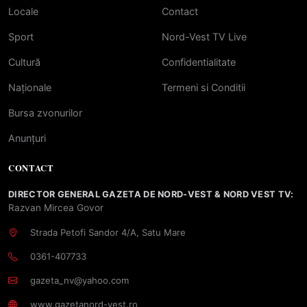
Locale
Contact
Sport
Nord-Vest TV Live
Cultură
Confidentialitate
Naționale
Termeni si Conditii
Bursa zvonurilor
Anunțuri
CONTACT
DIRECTOR GENERAL GAZETA DE NORD-VEST & NORD VEST TV:
Razvan Mircea Govor
Strada Petofi Sandor 4/A, Satu Mare
0361-407733
gazeta_nv@yahoo.com
www.gazetanord-vest.ro