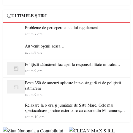
ULTIMELE ȘTIRI
Probleme de percepere a noului regulament
acum 7 ore
Au venit oșenii acasă…
acum 9 ore
Polițiștii sătmăreni fac apel la responsabilitate în trafic…
acum 9 ore
Peste 350 de amenzi aplicate într-o singură zi de polițiștii
sătmăreni
acum 9 ore
Relaxare la o oră și jumătate de Satu Mare. Cele mai
spectaculoase piscine exterioare cu cazare din Maramureș,
ideale pentru o escapadă de vară
acum 10 ore