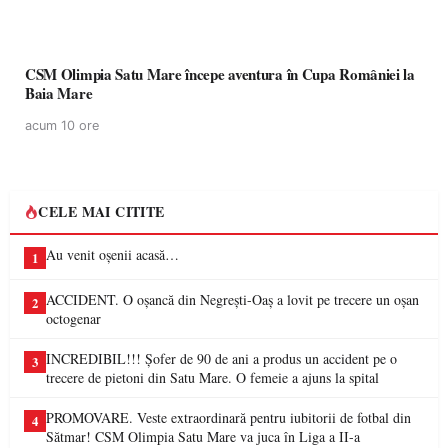
CSM Olimpia Satu Mare începe aventura în Cupa României la
Baia Mare
acum 10 ore
CELE MAI CITITE
Au venit oșenii acasă…
1
ACCIDENT. O oșancă din Negrești-Oaș a lovit pe trecere un oșan
2
octogenar
INCREDIBIL!!! Șofer de 90 de ani a produs un accident pe o
3
trecere de pietoni din Satu Mare. O femeie a ajuns la spital
PROMOVARE. Veste extraordinară pentru iubitorii de fotbal din
4
Sătmar! CSM Olimpia Satu Mare va juca în Liga a II-a