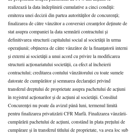
realizează la data îndeplinirii cumulative a cinci condiţii:
emiterea unei decizii din partea autorităţilor de concurenţă;
finalizarea de către vânzător a conversiei creanţelor deţinute de
stat asupra companiei la data semnării contractului şi
definitivarea structurii capitalului social al societăţii în urma
operaţiunii; obţinerea de către vânzător de la finanţatorii interni
şi externi ai societăţii a unui acord cu privire la modificarea
structurii acţionariatului societăţii, ca efect al încheierii
contractului; creditarea contului vânzătorului cu toate sumele
datorate de cumpărător şi semnarea declaraţiei privind
transferul dreptului de proprietate asupra pachetului de acţiuni
în registrul acţionarilor şi de acţiuni al societăţii. Consiliul
Concurenţei nu poate da avizul până luni, termenul limită
pentru finalizarea privatizării CFR Marfă. Finalizarea vânzării-
cumpărării pachetului de acţiuni, constând în plata preţului de
cumpărare şi în transferul titlului de proprietate, va avea loc sub