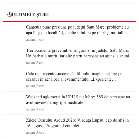
ULTIMELE ȘTIRI
Canicula pune presiune pe județul Satu Mare: probleme cu
apa în șapte localități, debite minime pe râuri și mortalitate
piscicolă la Lacul Călinești
acum 1 ora
Trei accidente grave într-o singură zi în județul Satu Mare.
Un bărbat a murit, iar alte patru persoane au ajuns la spital
acum 2 ore
Cele mai recente succese ale filmului maghiar ajung pe
ecranul în aer liber al evenimentului „Experiențe
cinematografice Partium”
acum 2 ore
Weekend aglomerat la UPU Satu Mare: 585 de persoane au
avut nevoie de îngrijiri medicale
acum 3 ore
Zilele Orașului Ardud 2026: Vlăduța Lupău, cap de afiș în
16 august. Programul complet
acum 3 ore