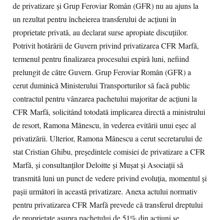
de privatizare şi Grup Feroviar Român (GFR) nu au ajuns la
un rezultat pentru încheierea transferului de acţiuni în
proprietate privată, au declarat surse apropiate discuţiilor.
Potrivit hotărârii de Guvern privind privatizarea CFR Marfă,
termenul pentru finalizarea procesului expiră luni, nefiind
prelungit de către Guvern. Grup Feroviar Român (GFR) a
cerut duminică Ministerului Transporturilor să facă public
contractul pentru vânzarea pachetului majoritar de acţiuni la
CFR Marfă, solicitând totodată implicarea directă a ministrului
de resort, Ramona Mănescu, în vederea evitării unui eşec al
privatizării. Ulterior, Ramona Mănescu a cerut secretarului de
stat Cristian Ghibu, preşedintele comisiei de privatizare a CFR
Marfă, şi consultanţilor Deloitte şi Muşat şi Asociaţii să
transmită luni un punct de vedere privind evoluţia, momentul şi
paşii următori în această privatizare. Anexa actului normativ
pentru privatizarea CFR Marfă prevede că transferul dreptului
de proprietate asupra pachetului de 51% din acţiuni se