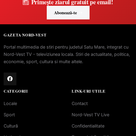
Primește ziarul gratuit pe email!
Abonează-te
GAZETA NORD-VEST
Portal multimedia de stiri pentru judetul Satu Mare, integrat cu
Nord-Vest TV - televiziunea locala. Stiri de actualitate, politica,
economie, sport, cultura si multe altele.
CATEGORII
LINK-URI UTILE
Locale
Contact
Sport
Nord-Vest TV Live
Cultură
Confidentialitate