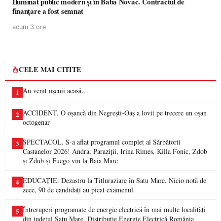
Iluminat public modern și în Baba Novac. Contractul de
finanțare a fost semnat
acum 3 ore
CELE MAI CITITE
Au venit oșenii acasă…
1
ACCIDENT. O oșancă din Negrești-Oaș a lovit pe trecere un oșan
2
octogenar
SPECTACOL. S-a aflat programul complet al Sărbătorii
3
Castanelor 2026! Andra, Paraziții, Irina Rimes, Killa Fonic, Zdob
și Zdub și Fuego vin la Baia Mare
EDUCAȚIE. Dezastru la Titluraziare în Satu Mare. Nicio notă de
4
zece, 90 de candidați au picat examenul
Întreruperi programate de energie electrică în mai multe localități
5
din județul Satu Mare. Distribuție Energie Electrică România