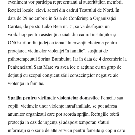
eveniment vor participa reprezentanţi ai autorităţilor, membrii
Reţelei locale, elevi, actori din cadrul Teatrului de Nord. În
data de 29 noiembrie în Sala de Conferinţe a Organizaţiei
Caritas, de pe str. Luko Bela nr.15, se va desfăşura un
workshop pentru asistenţii sociali din cadrul instituţiilor şi
ONG-urilor din judeţ cu tema “Intervenţii eficiente pentru
protejarea victimelor violenţei în familie”, susţinut de
psihoterapeutul Sorina Bumbuluţ. Iar în data de 4 decembrie la
Penitenciarul Satu Mare va avea loc o acţiune cu un grup de
deţinuţi cu scopul conştientizării consecinţelor negative ale
violenţei în familie.
Sprijin pentru victimele violenţelor domestice
Femeile sau
copiii, victimele unor violenţe intrafamiliale, se pot adresa
anumitor organizaţii care pot acorda sprijin. Refugiile oferă
protecţia în caz de urgenţă şi adăpost temporar, sfaturi,
informaţii şi o serie de alte servicii pentru femeile şi copiii care