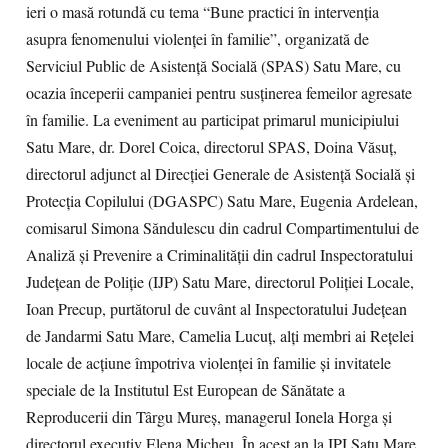
ieri o masă rotundă cu tema “Bune practici în intervenţia
asupra fenomenului violenţei în familie”, organizată de
Serviciul Public de Asistenţă Socială (SPAS) Satu Mare, cu
ocazia începerii campaniei pentru susţinerea femeilor agresate
în familie. La eveniment au participat primarul municipiului
Satu Mare, dr. Dorel Coica, directorul SPAS, Doina Văsuţ,
directorul adjunct al Direcţiei Generale de Asistenţă Socială şi
Protecţia Copilului (DGASPC) Satu Mare, Eugenia Ardelean,
comisarul Simona Săndulescu din cadrul Compartimentului de
Analiză şi Prevenire a Criminalităţii din cadrul Inspectoratului
Judeţean de Poliţie (IJP) Satu Mare, directorul Poliţiei Locale,
Ioan Precup, purtătorul de cuvânt al Inspectoratului Judeţean
de Jandarmi Satu Mare, Camelia Lucuţ, alţi membri ai Reţelei
locale de acţiune împotriva violenţei în familie şi invitatele
speciale de la Institutul Est European de Sănătate a
Reproducerii din Târgu Mureş, managerul Ionela Horga şi
directorul executiv Elena Micheu. În acest an la IPJ Satu Mare