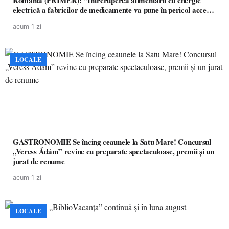
România (PRIMER): “Întreruperea alimentării cu energie
electrică a fabricilor de medicamente va pune în pericol accesul
pacienților la medicamente esențiale
acum 1 zi
LOCALE
GASTRONOMIE Se încing ceaunele la Satu Mare! Concursul
„Veress Ádám” revine cu preparate spectaculoase, premii și un
jurat de renume
acum 1 zi
LOCALE