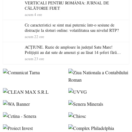
VERTICALI PENTRU ROMÂNIA: JURNAL DE
CĂLĂTORIE FIJET
acum 4 ore
Ce caracteristici se simt mai puternic într-o sesiune de
distracție la sloturi online: volatilitatea sau nivelul RTP?
acum 22 ore
ACȚIUNE. Razie de amploare în județul Satu Mare!
Polițiștii au dat sute de amenzi și au lăsat 14 șoferi fără
permis într-o singură zi
acum 23 ore