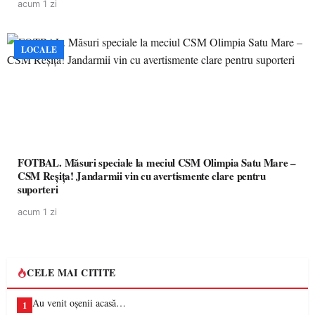
acum 1 zi
LOCALE
FOTBAL. Măsuri speciale la meciul CSM Olimpia Satu Mare –
CSM Reșița! Jandarmii vin cu avertismente clare pentru
suporteri
acum 1 zi
CELE MAI CITITE
Au venit oșenii acasă…
1