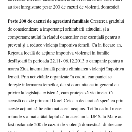
au fost înregistrate peste 200 de cazuri de violenţă domestică.
Peste 200 de cazuri de agresiuni familiale
Creşterea gradului
de conştientizare a importanţei schimbării atitudinii şi a
comportamentului în rândul oamenilor este esenţială pentru a
preveni şi a reduce violenţa împotriva femeii. Ca în fiecare an,
Reţeaua locală de acţiune împotriva violenţei în familie
desfăşoară în perioada 22.11- 06.12.2013 o campanie pentru a
marca Ziua internaţională pentru eliminarea violenţei împotriva
femeii. Prin activităţile organizate în cadrul campaniei se
doreşte informarea femeilor, dar şi comunitatea în general cu
privire la legislaţia existentă, care protejează victimele. Cu
această ocazie primarul Dorel Coica a declarat că speră ca prin
aceste acţiuni să fie eliminat acest neajuns. Tot în cadrul mesei
rotunde s-a mai arătat faptul că în acest an la IJP Satu Mare au
fost reclamate 200 de cazuri de violenţă domestică, dintre care