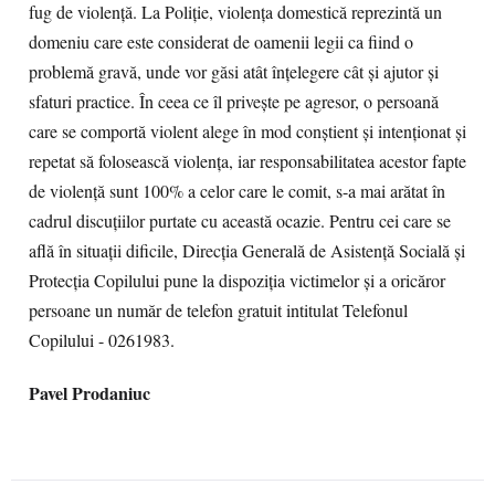
fug de violenţă. La Poliţie, violenţa domestică reprezintă un
domeniu care este considerat de oamenii legii ca fiind o
problemă gravă, unde vor găsi atât înţelegere cât şi ajutor şi
sfaturi practice. În ceea ce îl priveşte pe agresor, o persoană
care se comportă violent alege în mod conştient şi intenţionat şi
repetat să folosească violenţa, iar responsabilitatea acestor fapte
de violenţă sunt 100% a celor care le comit, s-a mai arătat în
cadrul discuţiilor purtate cu această ocazie. Pentru cei care se
află în situaţii dificile, Direcţia Generală de Asistenţă Socială şi
Protecţia Copilului pune la dispoziţia victimelor şi a oricăror
persoane un număr de telefon gratuit intitulat Telefonul
Copilului - 0261983.
Pavel Prodaniuc