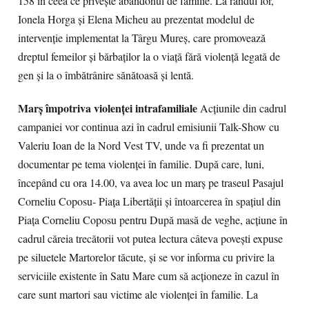
158 în ceea ce priveşte abandonul de familie. La rândul lor,
Ionela Horga şi Elena Micheu au prezentat modelul de
intervenţie implementat la Târgu Mureş, care promovează
dreptul femeilor şi bărbaţilor la o viaţă fără violenţă legată de
gen şi la o îmbătrânire sănătoasă şi lentă.
Marş împotriva violenţei intrafamiliale
Acţiunile din cadrul
campaniei vor continua azi în cadrul emisiunii Talk-Show cu
Valeriu Ioan de la Nord Vest TV, unde va fi prezentat un
documentar pe tema violenţei în familie. După care, luni,
începând cu ora 14.00, va avea loc un marş pe traseul Pasajul
Corneliu Coposu- Piaţa Libertăţii şi întoarcerea în spaţiul din
Piaţa Corneliu Coposu pentru După masă de veghe, acţiune în
cadrul căreia trecătorii vot putea lectura câteva poveşti expuse
pe siluetele Martorelor tăcute, şi se vor informa cu privire la
serviciile existente în Satu Mare cum să acţioneze în cazul în
care sunt martori sau victime ale violenţei în familie. La