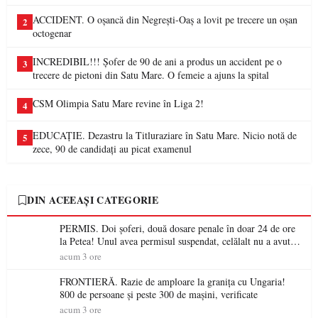
ACCIDENT. O oșancă din Negrești-Oaș a lovit pe trecere un oșan
2
octogenar
INCREDIBIL!!! Șofer de 90 de ani a produs un accident pe o
3
trecere de pietoni din Satu Mare. O femeie a ajuns la spital
CSM Olimpia Satu Mare revine în Liga 2!
4
EDUCAȚIE. Dezastru la Titluraziare în Satu Mare. Nicio notă de
5
zece, 90 de candidați au picat examenul
DIN ACEEAȘI CATEGORIE
PERMIS. Doi șoferi, două dosare penale în doar 24 de ore
la Petea! Unul avea permisul suspendat, celălalt nu a avut
niciodată permis
acum 3 ore
FRONTIERĂ. Razie de amploare la granița cu Ungaria!
800 de persoane și peste 300 de mașini, verificate
acum 3 ore