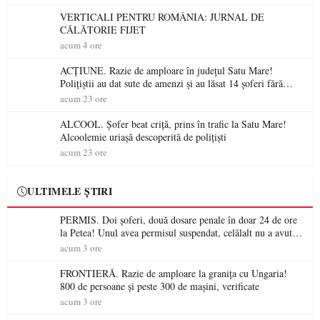
VERTICALI PENTRU ROMÂNIA: JURNAL DE
CĂLĂTORIE FIJET
acum 4 ore
ACȚIUNE. Razie de amploare în județul Satu Mare!
Polițiștii au dat sute de amenzi și au lăsat 14 șoferi fără
permis într-o singură zi
acum 23 ore
ALCOOL. Șofer beat criță, prins în trafic la Satu Mare!
Alcoolemie uriașă descoperită de polițiști
acum 23 ore
ULTIMELE ȘTIRI
PERMIS. Doi șoferi, două dosare penale în doar 24 de ore
la Petea! Unul avea permisul suspendat, celălalt nu a avut
niciodată permis
acum 3 ore
FRONTIERĂ. Razie de amploare la granița cu Ungaria!
800 de persoane și peste 300 de mașini, verificate
acum 3 ore