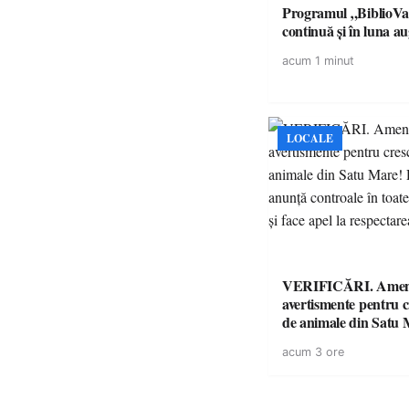
Programul „BiblioVa
continuă și în luna a
acum 1 minut
LOCALE
VERIFICĂRI. Amenz
avertismente pentru c
de animale din Satu 
DSVSA anunță contro
acum 3 ore
toate gospodăriile și f
respectarea legii