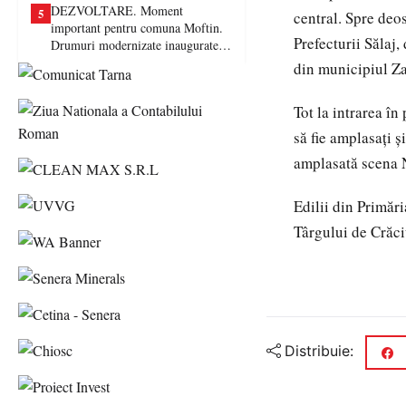
DEZVOLTARE. Moment
5
central. Spre deo
important pentru comuna Moftin.
Prefecturii Sălaj,
Drumuri modernizate inaugurate în
prezența autorităților județene
din municipiul Za
Tot la intrarea în
să fie amplasați ş
amplasată scena N
Edilii din Primări
Târgului de Crăci
Distribuie: