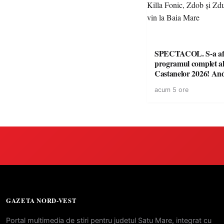
SPECTACOL. S-a af
programul complet al
Castanelor 2026! An
Paraziții, Irina Rimes
acum 5 ore
Fonic, Zdob și Zdub 
vin la Baia Mare
GAZETA NORD-VEST
Portal multimedia de stiri pentru judetul Satu Mare, integrat cu