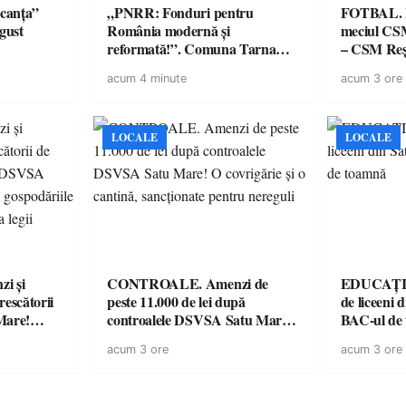
canța”
„PNRR: Fonduri pentru
FOTBAL. Mă
ugust
România modernă și
meciul CS
reformată!”. Comuna Tarna
– CSM Reși
Mare a finalizat proiectul de
avertisment
acum 4 minute
acum 3 ore
dotare cu mobilier, materiale
suporteri
didactice și echipamente digitale
a unităților de învățământ
preuniversitar, finanțat prin
LOCALE
LOCALE
PNRR
i și
CONTROALE. Amenzi de
EDUCAȚIE.
rescătorii
peste 11.000 de lei după
de liceeni 
Mare!
controalele DSVSA Satu Mare!
BAC-ul de
ale în
O covrigărie și o cantină,
acum 3 ore
acum 3 ore
ace apel la
sancționate pentru nereguli