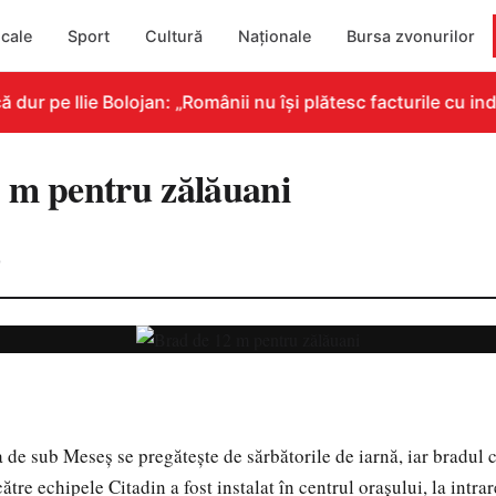
cale
Sport
Cultură
Naționale
Bursa zvonurilor
r pe Ilie Bolojan: „Românii nu își plătesc facturile cu indi
 m pentru zălăuani
0
ea de sub Meseș se pregătește de sărbătorile de iarnă, iar bradul
ătre echipele Citadin a fost instalat în centrul oraşului, la intra