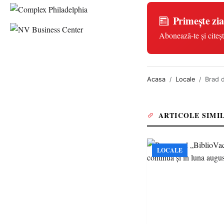
Primește zia
Abonează-te și citeșt
Acasa
Locale
Brad d
ARTICOLE SIMI
LOCALE