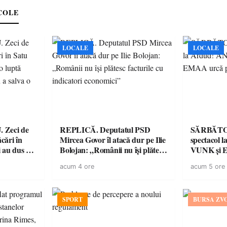
COLE
LOCALE
LOCALE
de
REPLICĂ. Deputatul PSD
SĂRBĂTO
ăcări în
Mircea Govor îl atacă dur pe Ilie
spectacol
 au dus o
Bolojan: „Românii nu își plătesc
VUNK și E
tru pentru
facturile cu indicatori
acum 4 ore
acum 5 ore
a dezastru
economici”
SPORT
BURSA ZV