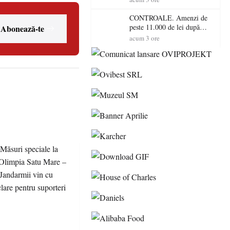
Satu Mare! DSVSA anunță
controale în toate
CONTROALE. Amenzi de
gospodăriile și face apel la
peste 11.000 de lei după
Abonează-te
respectarea legii
controalele DSVSA Satu
acum 3 ore
Mare! O covrigărie și o
cantină, sancționate pentru
nereguli