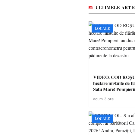
ULTIMELE ARTI
LOCALE
VIDEO. COD ROȘU. Zeci 
hectare mistuite de fl
Satu Mare! Pompierii
luptă contracronome
acum 3 ore
a salva o pădure de l
LOCALE