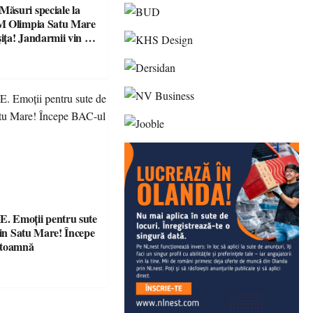
suri speciale la
M Olimpia Satu Mare
ța! Jandarmii vin cu
e clare pentru
 Emoții pentru sute
din Satu Mare! Începe
 toamnă