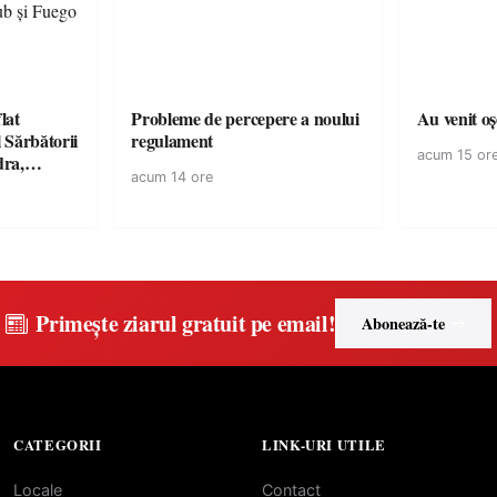
lat
Probleme de percepere a noului
Au venit o
 Sărbătorii
regulament
acum 15 or
dra,
acum 14 ore
, Killa
și Fuego
Primește ziarul gratuit pe email!
Abonează-te
CATEGORII
LINK-URI UTILE
Locale
Contact