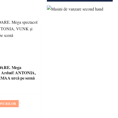
ARE. Mega
 la Ardud! ANTONIA,
MAA urcă pe scenă
ONURILOR