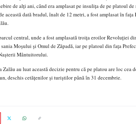
sebire de alţi ani, când era amplasat pe insulița de pe platoul d
 de această dată bradul, înalt de 12 metri, a fost amplasat în faţa
lău.
 parcul central, unde a fost amplasată troița eroilor Revoluției 
i sania Moşului şi Omul de Zăpadă, iar pe platoul din faţa Prefect
aşterii Mântuitorului.
a Zalău au luat această decizie pentru că pe platou are loc cea d
un, deschis cetățenilor și turiștilor până în 31 decembrie.