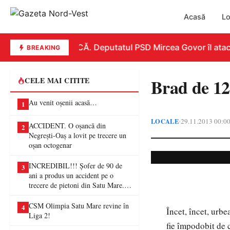
Acasă
Lo
REPLICĂ. Deputatul PSD Mircea Govor îl atacă du
BREAKING
Brad de 12
CELE MAI CITITE
Au venit oșenii acasă…
1
LOCALE
29.11.2013 00:0
•
ACCIDENT. O oșancă din
2
Negrești-Oaș a lovit pe trecere un
oșan octogenar
INCREDIBIL!!! Șofer de 90 de
3
ani a produs un accident pe o
trecere de pietoni din Satu Mare. O
femeie a ajuns la spital
CSM Olimpia Satu Mare revine în
4
Încet, încet, urb
Liga 2!
fie împodobit de c