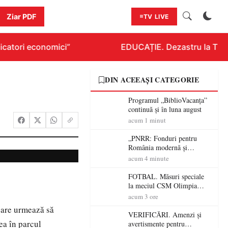
Ziar PDF
TV LIVE
catori economici”
EDUCAȚIE. Dezastru la Titlur
DIN ACEEAȘI CATEGORIE
Programul „BiblioVacanța”
continuă și în luna august
acum 1 minut
„PNRR: Fonduri pentru
România modernă și
reformată!”. Comuna Tarna
acum 4 minute
Mare a finalizat proiectul de
dotare cu mobilier,
FOTBAL. Măsuri speciale
materiale didactice și
la meciul CSM Olimpia
echipamente digitale a
Satu Mare – CSM Reșița!
acum 3 ore
unităților de învățământ
Jandarmii vin cu
 care urmează să
preuniversitar, finanțat prin
avertismente clare pentru
VERIFICĂRI. Amenzi și
PNRR
suporteri
rea în parcul
avertismente pentru