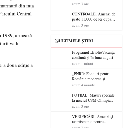
crescătorii de animale din
acum 3 ore
e marmură din fața
Satu Mare! DSVSA anunță
 Parcului Central
controale în toate
CONTROALE. Amenzi de
gospodăriile și face apel la
peste 11.000 de lei după
respectarea legii
controalele DSVSA Satu
acum 3 ore
Mare! O covrigărie și o
cantină, sancționate pentru
din 1989, urmează
nereguli
ULTIMELE ȘTIRI
urii va fi
Programul „BiblioVacanța”
continuă și în luna august
acum 1 minut
e-a doua ediţie a
„PNRR: Fonduri pentru
România modernă și
reformată!”. Comuna Tarna
acum 4 minute
Mare a finalizat proiectul de
dotare cu mobilier,
FOTBAL. Măsuri speciale
materiale didactice și
la meciul CSM Olimpia
echipamente digitale a
Satu Mare – CSM Reșița!
acum 3 ore
unităților de învățământ
Jandarmii vin cu
preuniversitar, finanțat prin
avertismente clare pentru
VERIFICĂRI. Amenzi și
PNRR
suporteri
avertismente pentru
crescătorii de animale din
acum 3 ore