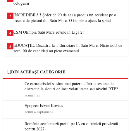
octogenar
INCREDIBIL!!! Șofer de 90 de ani a produs un accident pe o
3
trecere de pietoni din Satu Mare. O femeie a ajuns la spital
CSM Olimpia Satu Mare revine în Liga 2!
4
EDUCAȚIE. Dezastru la Titluraziare în Satu Mare. Nicio notă de
5
zece, 90 de candidați au picat examenul
DIN ACEEAȘI CATEGORIE
Ce caracteristici se simt mai puternic într-o sesiune de
distracție la sloturi online: volatilitatea sau nivelul RTP?
acum 1 zi
Epopeea Istvan Kovacs
acum 4 saptamani
România accelerează pariul pe IA cu o fabrică prevăzută
pentru 2027