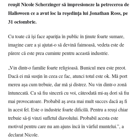
reuşit Nicole Scherzinger să impresioneze la petrecerea de
Halloween ce a avut loc la reşedinţa lui Jonathan Ross, pe
31 octombrie.
Cu toate că îşi face apariţia în public în ţinute foarte sumare,
imagine care a şi ajutat-o să devină faimoasă, vedeta este de
părere că este prea cuminte pentru această industrie.
„Vin dintr-o familie foarte religioasă. Bunicul meu este preot.
Dacă ei mă susţin în ceea ce fac, atunci totul este ok. Mă port
mereu aşa cum trebuie, dar mă şi distrez. Nu vin dintr-o zonă
întunecată. Ca să fiu sinceră cu voi, câteodată mi-aş dori să fiu
mai provocatoare. Probabil aş avea mai mult succes dacă aş fi
în acest fel. Este o industrie foarte dificilă. Pentru a reuşi chiar
trebuie să-ţi vinzi sufletul diavolului. Probabil acesta este
motivul pentru care nu am ajuns încă în vârful muntelui.”, a
declarat Nicole.