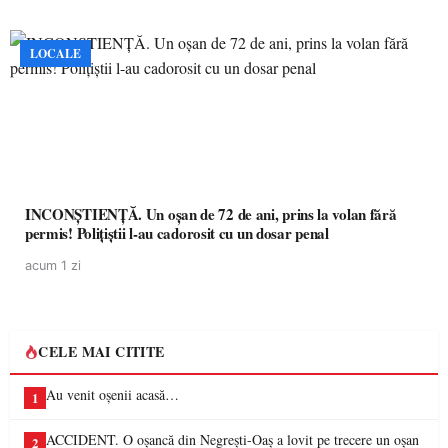
LOCALE
INCONȘTIENȚĂ. Un oșan de 72 de ani, prins la volan fără
permis! Polițiștii l-au cadorosit cu un dosar penal
acum 1 zi
CELE MAI CITITE
Au venit oșenii acasă…
1
ACCIDENT. O oșancă din Negrești-Oaș a lovit pe trecere un oșan
2