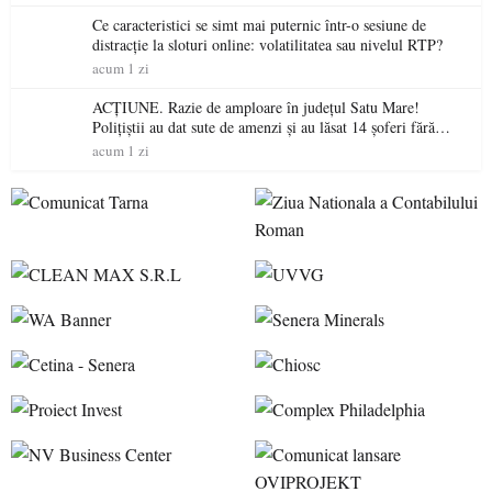
Ce caracteristici se simt mai puternic într-o sesiune de
distracție la sloturi online: volatilitatea sau nivelul RTP?
acum 1 zi
ACȚIUNE. Razie de amploare în județul Satu Mare!
Polițiștii au dat sute de amenzi și au lăsat 14 șoferi fără
permis într-o singură zi
acum 1 zi