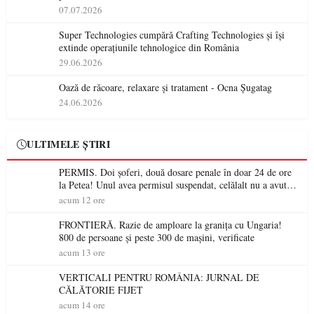
07.07.2026
Super Technologies cumpără Crafting Technologies și își
extinde operațiunile tehnologice din România
29.06.2026
Oază de răcoare, relaxare și tratament - Ocna Șugatag
24.06.2026
ULTIMELE ȘTIRI
PERMIS. Doi șoferi, două dosare penale în doar 24 de ore
la Petea! Unul avea permisul suspendat, celălalt nu a avut
niciodată permis
acum 12 ore
FRONTIERĂ. Razie de amploare la granița cu Ungaria!
800 de persoane și peste 300 de mașini, verificate
acum 13 ore
VERTICALI PENTRU ROMÂNIA: JURNAL DE
CĂLĂTORIE FIJET
acum 14 ore