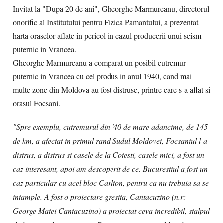
Invitat la "Dupa 20 de ani", Gheorghe Marmureanu, directorul
onorific al Institutului pentru Fizica Pamantului, a prezentat
harta oraselor aflate in pericol in cazul producerii unui seism
puternic in Vrancea.
Gheorghe Marmureanu a comparat un posibil cutremur
puternic in Vrancea cu cel produs in anul 1940, cand mai
multe zone din Moldova au fost distruse, printre care s-a aflat si
orasul Focsani.
"Spre exemplu, cutremurul din '40 de mare adancime, de 145
de km, a afectat in primul rand Sudul Moldovei, Focsaniul l-a
distrus, a distrus si casele de la Cotesti, casele mici, a fost un
caz interesant, apoi am descoperit de ce. Bucurestiul a fost un
caz particular cu acel bloc Carlton, pentru ca nu trebuia sa se
intample. A fost o proiectare gresita, Cantacuzino (n.r:
George Matei Cantacuzino) a proiectat ceva incredibil, stalpul