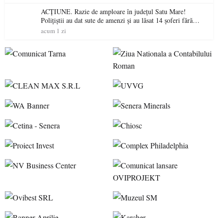
ACȚIUNE. Razie de amploare în județul Satu Mare!
Polițiștii au dat sute de amenzi și au lăsat 14 șoferi fără
permis într-o singură zi
acum 1 zi