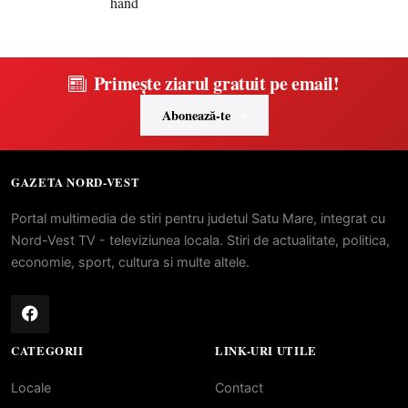
Primește ziarul gratuit pe email!
Abonează-te
GAZETA NORD-VEST
Portal multimedia de stiri pentru judetul Satu Mare, integrat cu
Nord-Vest TV - televiziunea locala. Stiri de actualitate, politica,
economie, sport, cultura si multe altele.
CATEGORII
LINK-URI UTILE
Locale
Contact