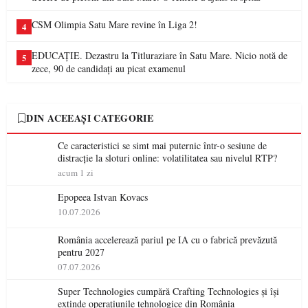
CSM Olimpia Satu Mare revine în Liga 2!
4
EDUCAȚIE. Dezastru la Titluraziare în Satu Mare. Nicio notă de
5
zece, 90 de candidați au picat examenul
DIN ACEEAȘI CATEGORIE
Ce caracteristici se simt mai puternic într-o sesiune de
distracție la sloturi online: volatilitatea sau nivelul RTP?
acum 1 zi
Epopeea Istvan Kovacs
10.07.2026
România accelerează pariul pe IA cu o fabrică prevăzută
pentru 2027
07.07.2026
Super Technologies cumpără Crafting Technologies și își
extinde operațiunile tehnologice din România