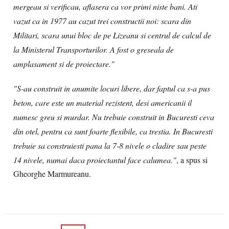
mergeau si verificau, aflasera ca vor primi niste bani. Ati
vazut ca in 1977 au cazut trei constructii noi: scara din
Militari, scara unui bloc de pe Lizeanu si centrul de calcul de
la Ministerul Transporturilor. A fost o greseala de
amplasament si de proiectare."
"S-au construit in anumite locuri libere, dar faptul ca s-a pus
beton, care este un material rezistent, desi americanii il
numesc greu si murdar. Nu trebuie construit in Bucuresti ceva
din otel, pentru ca sunt foarte flexibile, ca trestia. In Bucuresti
trebuie sa construiesti pana la 7-8 nivele o cladire sau peste
14 nivele, numai daca proiectantul face calumea."
, a spus si
Gheorghe Marmureanu.