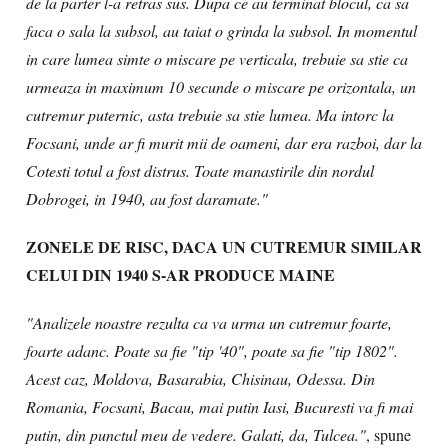
de la parter l-a retras sus. Dupa ce au terminat blocul, ca sa
faca o sala la subsol, au taiat o grinda la subsol. In momentul
in care lumea simte o miscare pe verticala, trebuie sa stie ca
urmeaza in maximum 10 secunde o miscare pe orizontala, un
cutremur puternic, asta trebuie sa stie lumea. Ma intorc la
Focsani, unde ar fi murit mii de oameni, dar era razboi, dar la
Cotesti totul a fost distrus. Toate manastirile din nordul
Dobrogei, in 1940, au fost daramate."
ZONELE DE RISC, DACA UN CUTREMUR SIMILAR
CELUI DIN 1940 S-AR PRODUCE
MAINE
"Analizele noastre rezulta ca va urma un cutremur foarte,
foarte adanc. Poate sa fie "tip '40", poate sa fie "tip 1802".
Acest caz, Moldova, Basarabia, Chisinau, Odessa. Din
Romania, Focsani, Bacau, mai putin Iasi, Bucuresti va fi mai
putin, din punctul meu de vedere. Galati, da, Tulcea."
, spune