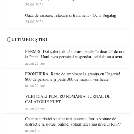
29.06.2026
Oază de răcoare, relaxare și tratament - Ocna Șugatag
24.06.2026
ULTIMELE ȘTIRI
PERMIS. Doi șoferi, două dosare penale în doar 24 de ore
la Petea! Unul avea permisul suspendat, celălalt nu a avut
niciodată permis
acum 21 ore
FRONTIERĂ. Razie de amploare la granița cu Ungaria!
800 de persoane și peste 300 de mașini, verificate
acum 21 ore
VERTICALI PENTRU ROMÂNIA: JURNAL DE
CĂLĂTORIE FIJET
acum 23 ore
Ce caracteristici se simt mai puternic într-o sesiune de
distracție la sloturi online: volatilitatea sau nivelul RTP?
acum 1 zi