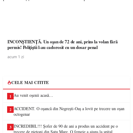
INCONȘTIENȚĂ. Un oșan de 72 de ani, prins la volan fără
permis! Polițiștii l-au cadorosit cu un dosar penal
acum 1 zi
CELE MAI CITITE
Au venit oșenii acasă…
1
ACCIDENT. O oșancă din Negrești-Oaș a lovit pe trecere un oșan
2
octogenar
INCREDIBIL!!! Șofer de 90 de ani a produs un accident pe o
3
trecere de pietoni din Satu Mare. O femeie a ajuns la spital