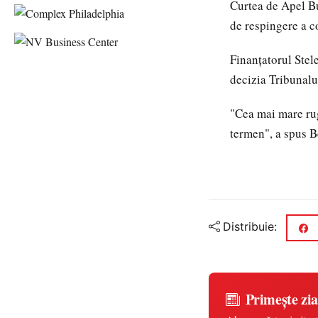
Curtea de Apel Bu
de respingere a c
Finanţatorul Stele
decizia Tribunalul
"Cea mai mare rug
termen", a spus B
Distribuie:
Primește zia