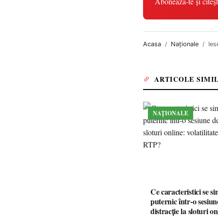
Abonează-te și citeșt
Acasa
Naționale
Ies
ARTICOLE SIMI
NAȚIONALE
Ce caracteristici se s
puternic într-o sesiun
distracție la sloturi on