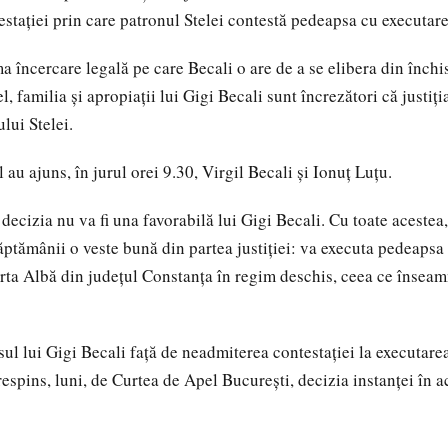
estaţiei prin care patronul Stelei contestă pedeapsa cu executare
a încercare legală pe care Becali o are de a se elibera din închi
el, familia şi apropiaţii lui Gigi Becali sunt încrezători că justiţi
lui Stelei.
au ajuns, în jurul orei 9.30, Virgil Becali şi Ionuţ Luţu.
decizia nu va fi una favorabilă lui Gigi Becali. Cu toate acestea,
ăptămânii o veste bună din partea justiţiei: va executa pedeapsa 
rta Albă din judeţul Constanţa în regim deschis, ceea ce înseam
ul lui Gigi Becali faţă de neadmiterea contestaţiei la executare
respins, luni, de Curtea de Apel Bucureşti, decizia instanţei în a