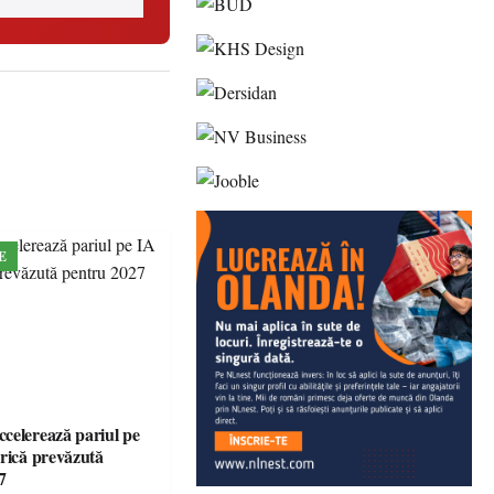
E
celerează pariul pe
brică prevăzută
7