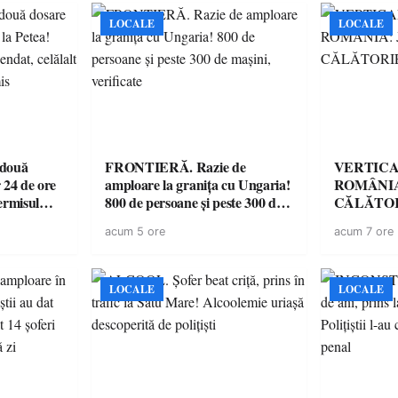
LOCALE
LOCALE
 două
FRONTIERĂ. Razie de
VERTICA
 24 de ore
amploare la granița cu Ungaria!
ROMÂNIA
ermisul
800 de persoane și peste 300 de
CĂLĂTOR
 a avut
mașini, verificate
acum 5 ore
acum 7 ore
LOCALE
LOCALE