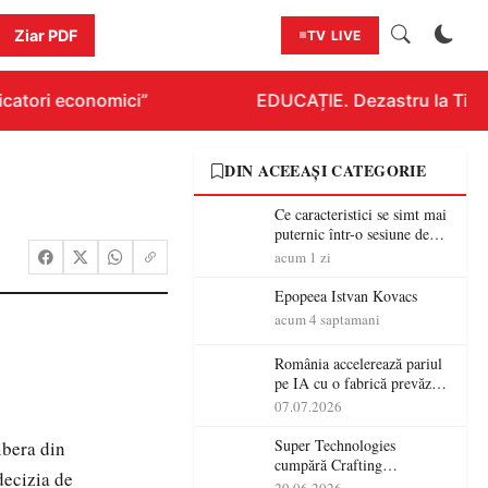
Ziar PDF
TV LIVE
catori economici”
EDUCAȚIE. Dezastru la Titlura
DIN ACEEAȘI CATEGORIE
Ce caracteristici se simt mai
puternic într-o sesiune de
distracție la sloturi online:
acum 1 zi
volatilitatea sau nivelul
RTP?
Epopeea Istvan Kovacs
acum 4 saptamani
România accelerează pariul
pe IA cu o fabrică prevăzută
pentru 2027
07.07.2026
Super Technologies
ibera din
cumpără Crafting
decizia de
Technologies și își extinde