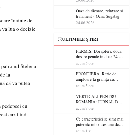
29.06.2026
operațiunile tehnologice din
.
România
Oază de răcoare, relaxare și
tratament - Ocna Șugatag
soare înainte de
24.06.2026
a va lua o decizie
ULTIMELE ȘTIRI
PERMIS. Doi șoferi, două
dosare penale în doar 24 de
ore la Petea! Unul avea
acum 5 ore
 patronul Stelei a
permisul suspendat, celălalt
nu a avut niciodată permis
FRONTIERĂ. Razie de
de la
amploare la granița cu
nă că va putea
Ungaria! 800 de persoane și
acum 5 ore
peste 300 de mașini,
verificate
VERTICALI PENTRU
ROMÂNIA: JURNAL DE
a pedepsei cu
CĂLĂTORIE FIJET
acum 7 ore
cest caz fiind
Ce caracteristici se simt mai
puternic într-o sesiune de
distracție la sloturi online:
acum 1 zi