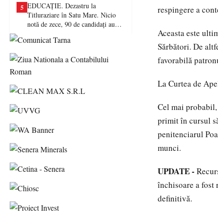
EDUCAȚIE. Dezastru la
5
respingere a cont
Titluraziare în Satu Mare. Nicio
notă de zece, 90 de candidați au
Aceasta este ultim
picat examenul
Sărbători. De altf
favorabilă patronu
La Curtea de Apel 
Cel mai probabil, 
primit în cursul s
penitenciarul Poa
munci.
UPDATE -
Recurs
închisoare a fost 
definitivă.