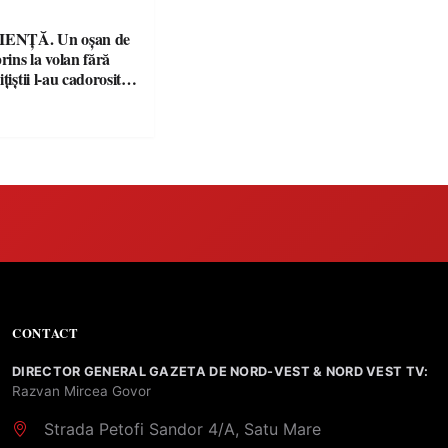
ENȚĂ. Un oșan de
prins la volan fără
țiștii l-au cadorosit
r penal
CONTACT
DIRECTOR GENERAL GAZETA DE NORD-VEST & NORD VEST TV:
Razvan Mircea Govor
Strada Petofi Sandor 4/A, Satu Mare