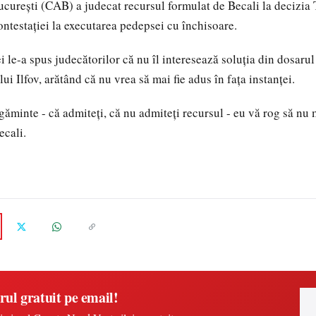
cureşti (CAB) a judecat recursul formulat de Becali la decizia 
ontestaţiei la executarea pedepsei cu închisoare.
i le-a spus judecătorilor că nu îl interesează soluţia din dosarul
ui Ilfov, arătând că nu vrea să mai fie adus în faţa instanţei.
ăminte - că admiteţi, că nu admiteţi recursul - eu vă rog să nu 
ecali.
rul gratuit pe email!