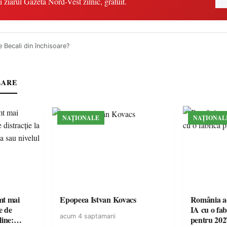
i ziarul Gazeta Nord-Vest zilnic, gratuit.
e Becali din închisoare?
LARE
NAȚIONALE
NAȚIONAL
imt mai
Epopeea Istvan Kovacs
România ac
e de
IA cu o fa
acum 4 saptamani
line:
pentru 202