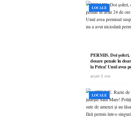
LOCALE
PERMIS. Doi șoferi,
dosare penale în doar
la Petea! Unul avea p
suspendat, celălalt nu
acum 5 ore
niciodată permis
LOCALE