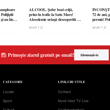
amploare
ALCOOL. Șofer beat criță,
INCONȘTI
olițiștii
prins în trafic la Satu Mare!
72 de ani, 
și au lăsat
Alcoolemie uriașă descoperită de
permis! Poli
într-o
polițiști
cu un dosa
acum 1 zi
acum 1 zi
Primește ziarul gratuit pe email!
Abonează-te
CATEGORII
LINK-URI UTILE
Locale
Contact
Sport
Nord-Vest TV Live
Cultură
Confidentialitate