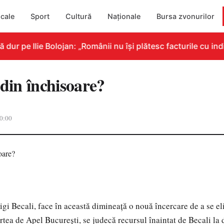
cale
Sport
Cultură
Naționale
Bursa zvonurilor
r pe Ilie Bolojan: „Românii nu își plătesc facturile cu indi
 din închisoare?
0:00
igi Becali, face în această dimineaţă o nouă încercare de a se el
rtea de Apel Bucureşti, se judecă recursul înaintat de Becali la 