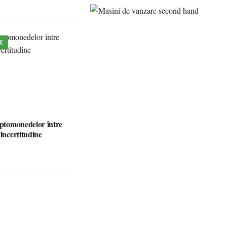
E
iptomonedelor între
 incertitudine