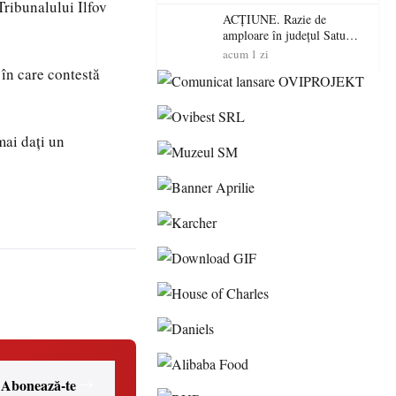
volatilitatea sau nivelul
Tribunalului Ilfov
RTP?
ACȚIUNE. Razie de
amploare în județul Satu
Mare! Polițiștii au dat sute
acum 1 zi
de amenzi și au lăsat 14
 în care contestă
șoferi fără permis într-o
singură zi
mai daţi un
Abonează-te