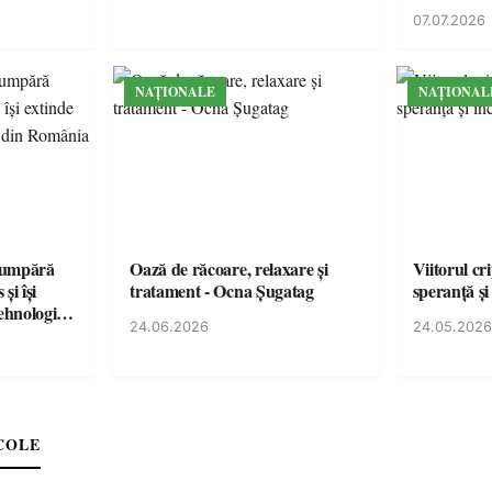
lul RTP?
07.07.2026
NAȚIONALE
NAȚIONAL
cumpără
Oază de răcoare, relaxare și
Viitorul cr
și își
tratament - Ocna Șugatag
speranță și
tehnologice
24.06.2026
24.05.2026
COLE