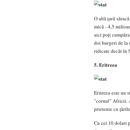
O altă ţară săracă
mică - 4,5 milioa
aici poţi cumpăra
doi burgeri de la
ridicate decât în
5. Eritreea
Eritreea este un s
"cornul" Africii. 
prietenie cu ţăril
Cu cei 10 dolari p