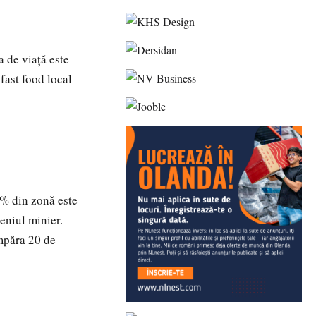
ta de viaţă este
fast food local
0% din zonă este
eniul minier.
umpăra 20 de