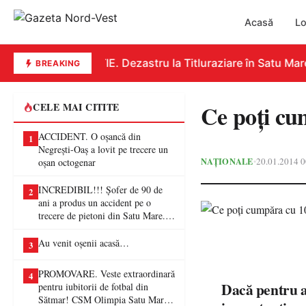
Acasă
Lo
EDUCAȚIE. Dezastru la Titluraziare în Satu Mare. 
BREAKING
Ce poţi cum
CELE MAI CITITE
ACCIDENT. O oșancă din
1
Negrești-Oaș a lovit pe trecere un
NAȚIONALE
20.01.2014 0
•
oșan octogenar
INCREDIBIL!!! Șofer de 90 de
2
ani a produs un accident pe o
trecere de pietoni din Satu Mare. O
femeie a ajuns la spital
Au venit oșenii acasă…
3
PROMOVARE. Veste extraordinară
4
Dacă pentru a
pentru iubitorii de fotbal din
Sătmar! CSM Olimpia Satu Mare