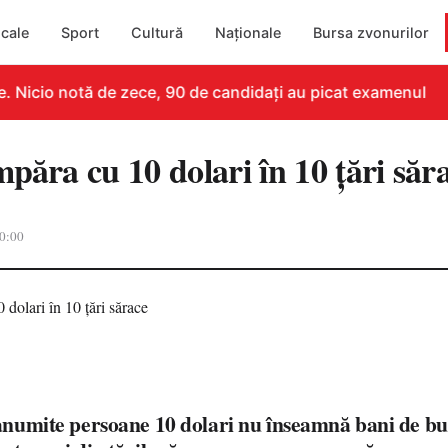
cale
Sport
Cultură
Naționale
Bursa zvonurilor
Nicio notă de zece, 90 de candidați au picat examenul
păra cu 10 dolari în 10 ţări săr
0:00
numite persoane 10 dolari nu înseamnă bani de b