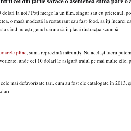
ntru cei din ţările sărace o asemenea sumă pare o 
 dolari la noi? Poţi merge la un film, singur sau cu prietenul, po
etea, o masă modestă la restaurant sau fast-food, să îţi încarci ca
Asta când nu eşti genul căruia să îi placă distracţia scumpă.
unarele pline
, suma reprezintă mărunţiş. Nu acelaşi lucru putem
avorizate, unde cei 10 dolari le asigură traiul pe mai multe zile, 
 cele mai defavorizate ţări, cum au fost ele catalogate în 2013, 
olari: