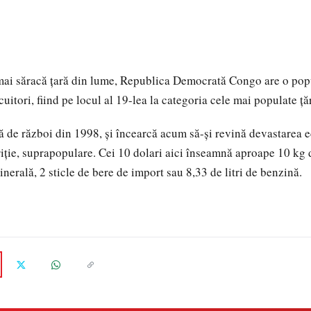
mai săracă ţară din lume, Republica Democrată Congo are o popu
uitori, fiind pe locul al 19-lea la categoria cele mai populate ţă
 de război din 1998, şi încearcă acum să-şi revină devastarea 
iţie, suprapopulare. Cei 10 dolari aici înseamnă aproape 10 kg d
inerală, 2 sticle de bere de import sau 8,33 de litri de benzină.