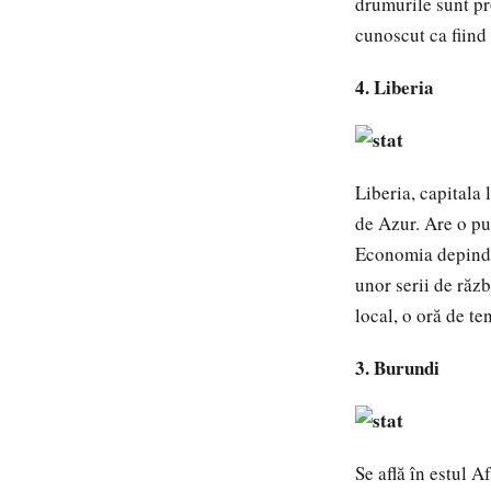
drumurile sunt pro
cunoscut ca fiind
4. Liberia
Liberia, capitala 
de Azur. Are o pup
Economia depinde 
unor serii de răz
local, o oră de te
3. Burundi
Se află în estul A