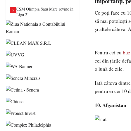
importanţi, pe
va juca în Liga a II-a
CSM Olimpia Satu Mare revine în
5
Ce poţi face cu 10
Liga 2!
să mai potoleşti s
şi altele câteva. 
Pentru cei cu
buz
cei din ţările def
o lună de zile.
Iată câteva dintre
pentru ei cei 10 d
10. Afganistan