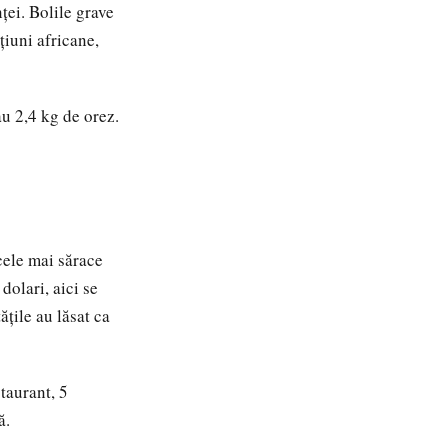
nţei. Bolile grave
ţiuni africane,
u 2,4 kg de orez.
 cele mai sărace
dolari, aici se
ţile au lăsat ca
taurant, 5
ă.