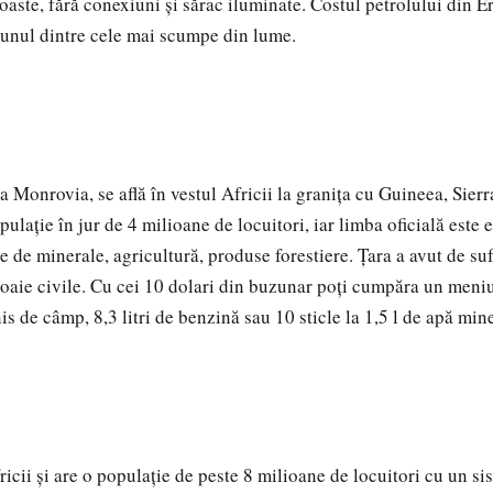
aste, fără conexiuni şi sărac iluminate. Costul petrolului din Er
 unul dintre cele mai scumpe din lume.
la Monrovia, se află în vestul Africii la graniţa cu Guineea, Sier
ulaţie în jur de 4 milioane de locuitori, iar limba oficială este 
de minerale, agricultură, produse forestiere. Ţara a avut de suf
boaie civile. Cu cei 10 dolari din buzunar poţi cumpăra un meniu
nis de câmp, 8,3 litri de benzină sau 10 sticle la 1,5 l de apă min
fricii şi are o populaţie de peste 8 milioane de locuitori cu un si