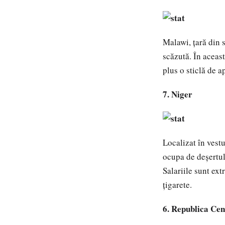
Malawi, ţară din su
scăzută. În aceas
plus o sticlă de 
7. Niger
Localizat în vestu
ocupa de deşertul 
Salariile sunt ext
ţigarete.
6. Republica Cen