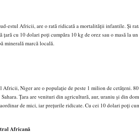
d-estul Africii, are o rată ridicată a mortalităţii infantile. Şi ra
tă ţară cu 10 dolari poţi cumpăra 10 kg de orez sau o masă la un 
apă minerală marcă locală.
l Africii, Niger are o populaţie de peste 1 milion de cetăţeni. 8
Sahara. Ţara are venituri din agricultură, aur, uraniu şi din dom
raordinar de mici, iar preţurile ridicate. Cu cei 10 dolari poţi c
tral Africană