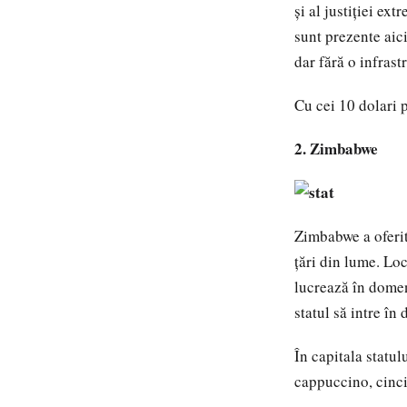
şi al justiţiei ex
sunt prezente aic
dar fără o infras
Cu cei 10 dolari 
2. Zimbabwe
Zimbabwe a oferit 
ţări din lume. Loc
lucrează în domeni
statul să intre în
În capitala statu
cappuccino, cinci 