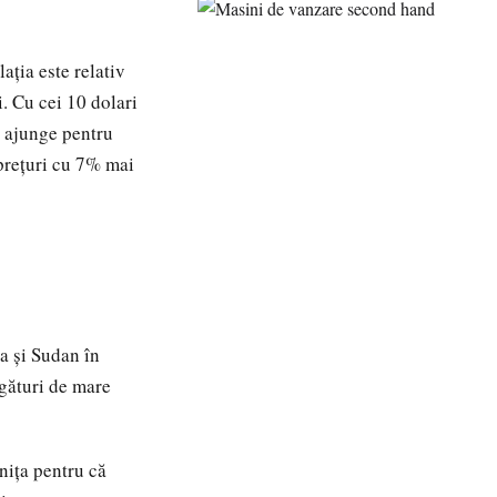
aţia este relativ
. Cu cei 10 dolari
r ajunge pentru
 preţuri cu 7% mai
ia şi Sudan în
egături de mare
aniţa pentru că