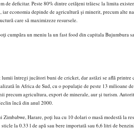
trem de deficitar. Peste 80% dintre cetăţeni trăiesc la limita existe
i, iar economia depinde de agricultură şi minerit, precum alte na
tructură care să maximizeze resursele.
poţi cumpăra un meniu la un fast food din capitala Bujumbura sa
lumii întregi jucători buni de cricket, dar astăzi se află printre
alizată în Africa de Sud, cu o populaţie de peste 13 milioane de 
i precum agricultura, export de minerale, aur şi turism. Autorită
 declin încă din anul 2000.
lui Zimbabwe, Harare, poţi lua cu 10 dolari o masă modestă la res
sticle la 0.33 l de apă sau bere importată sau 6,6 litri de benzin