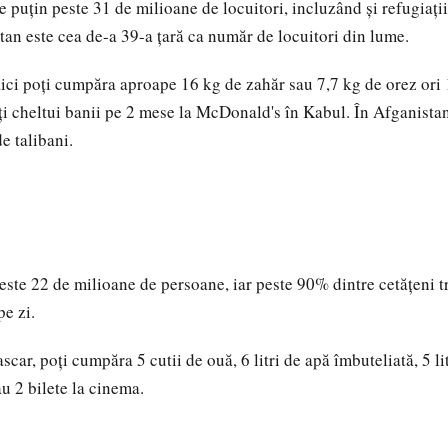
 puţin peste 31 de milioane de locuitori, incluzând şi refugiaţii
tan este cea de-a 39-a ţară ca număr de locuitori din lume.
aici poţi cumpăra aproape 16 kg de zahăr sau 7,7 kg de orez ori 1
i cheltui banii pe 2 mese la McDonald's în Kabul. În Afganistan 
de talibani.
este 22 de milioane de persoane, iar peste 90% dintre cetăţeni t
pe zi.
car, poţi cumpăra 5 cutii de ouă, 6 litri de apă îmbuteliată, 5 li
au 2 bilete la cinema.