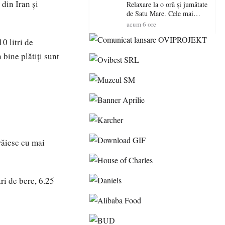
 din Iran şi
Relaxare la o oră și jumătate
de Satu Mare. Cele mai
spectaculoase piscine
acum 6 ore
exterioare cu cazare din
Maramureș, ideale pentru o
0 litri de
escapadă de vară
bine plătiţi sunt
răiesc cu mai
tri de bere, 6.25