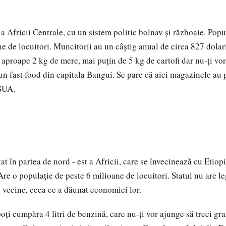
 a Africii Centrale, cu un sistem politic bolnav şi războaie. Popul
ne de locuitori. Muncitorii au un câştig anual de circa 827 dolari
 aproape 2 kg de mere, mai puţin de 5 kg de cartofi dar nu-ţi vo
 un fast food din capitala Bangui. Se pare că aici magazinele au
 SUA.
tat în partea de nord - est a Africii, care se învecinează cu Etiop
Are o populaţie de peste 6 milioane de locuitori. Statul nu are l
e vecine, ceea ce a dăunat economiei lor.
oţi cumpăra 4 litri de benzină, care nu-ţi vor ajunge să treci gr