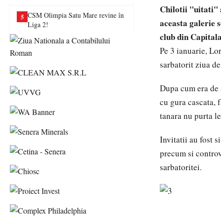
va juca în Liga a II-a
Chilotii "uitati
CSM Olimpia Satu Mare revine în
5
aceasta galerie 
Liga 2!
club din Capitala
Pe 3 ianuarie, Lo
sarbatorit ziua de
Dupa cum era de as
cu gura cascata, f
tanara nu purta le
Invitatii au fost
precum si controv
sarbatoritei.