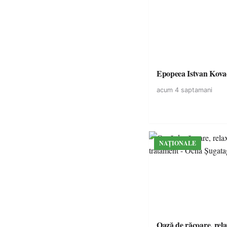
Epopeea Istvan Kova
acum 4 saptamani
NAȚIONALE
Oază de răcoare, rela