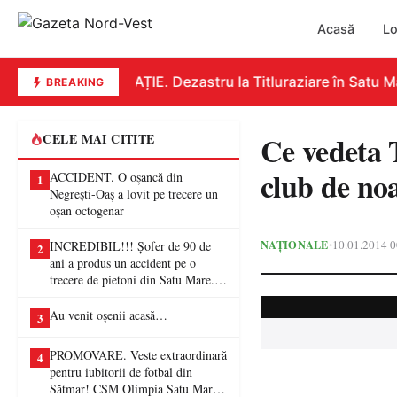
Acasă
Lo
EDUCAȚIE. Dezastru la Titluraziare în Satu Mar
BREAKING
Ce vedeta T
CELE MAI CITITE
club de no
ACCIDENT. O oșancă din
1
Negrești-Oaș a lovit pe trecere un
oșan octogenar
NAȚIONALE
10.01.2014 0
•
INCREDIBIL!!! Șofer de 90 de
2
ani a produs un accident pe o
trecere de pietoni din Satu Mare. O
femeie a ajuns la spital
Au venit oșenii acasă…
3
PROMOVARE. Veste extraordinară
4
pentru iubitorii de fotbal din
Sătmar! CSM Olimpia Satu Mare