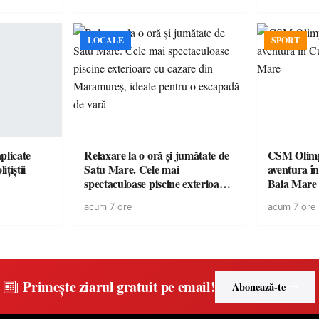
LOCALE
SPORT
plicate
Relaxare la o oră și jumătate de
CSM Olimp
ițiștii
Satu Mare. Cele mai
aventura în Cupa României la
spectaculoase piscine exterioare
Baia Mare
cu cazare din Maramureș, ideale
acum 7 ore
acum 7 ore
pentru o escapadă de vară
Primește ziarul gratuit pe email!
Abonează-te