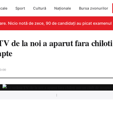
cale
Sport
Cultură
Naționale
Bursa zvonurilor
e. Nicio notă de zece, 90 de candidați au picat examenul
V de la noi a aparut fara chiloti
apte
0:00
|