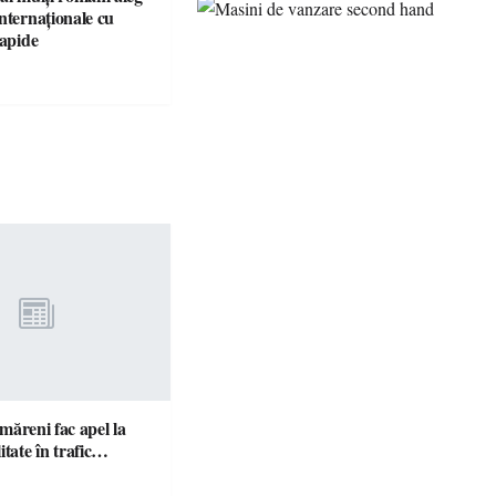
nternaționale cu
rapide
ătmăreni fac apel la
responsabilitate în trafic…