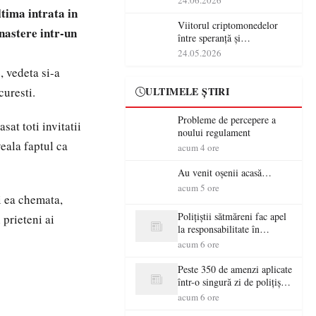
24.06.2026
tima intrata in
Viitorul criptomonedelor
nastere intr-un
între speranță și
incertitudine
24.05.2026
, vedeta si-a
curesti.
ULTIMELE ȘTIRI
Probleme de percepere a
sat toti invitatii
noului regulament
veala faptul ca
acum 4 ore
Au venit oșenii acasă…
acum 5 ore
i ea chemata,
Polițiștii sătmăreni fac apel
 prieteni ai
la responsabilitate în
trafic…
acum 6 ore
Peste 350 de amenzi aplicate
într-o singură zi de polițiștii
sătmăreni
acum 6 ore