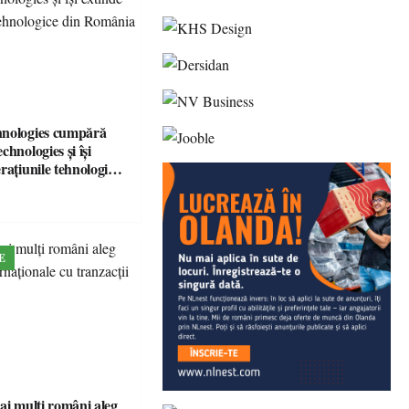
hnologies cumpără
chnologies și își
rațiunile tehnologice
ia
E
ai mulți români aleg