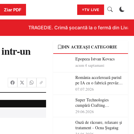
Ziar PDF
TV LIVE
TRAGEDIE. Crimă șocantă la o fermă din Livada!!
 intr-un
DIN ACEEAȘI CATEGORIE
Epopeea Istvan Kovacs
acum 4 saptamani
România accelerează pariul
pe IA cu o fabrică prevăzută
pentru 2027
07.07.2026
Super Technologies
cumpără Crafting
Technologies și își extinde
29.06.2026
operațiunile tehnologice din
România
Oază de răcoare, relaxare și
tratament - Ocna Șugatag