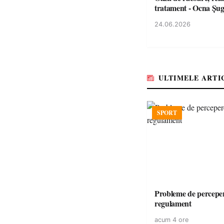
tratament - Ocna Șu
24.06.2026
ULTIMELE ARTI
SPORT
Probleme de perceper
regulament
acum 4 ore