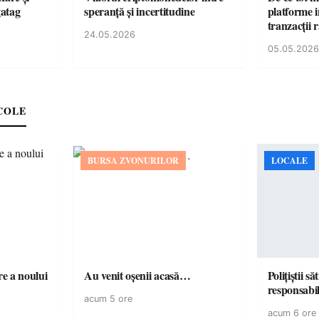
gatag
speranță și incertitudine
platforme i
tranzacții 
24.05.2026
05.05.2026
COLE
BURSA ZVONURILOR
LOCALE
e a noului
Au venit oșenii acasă…
Polițiștii s
acum 5 ore
acum 6 ore