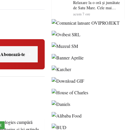
Relaxare la o oră și jumătate
de Satu Mare. Cele mai
spectaculoase piscine
acum 7 ore
exterioare cu cazare din
Maramureș, ideale pentru o
escapadă de vară
Abonează-te
E