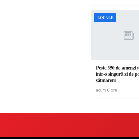
LOCALE
Peste 350 de amenzi a
într-o singură zi de pol
sătmăreni
acum 6 ore