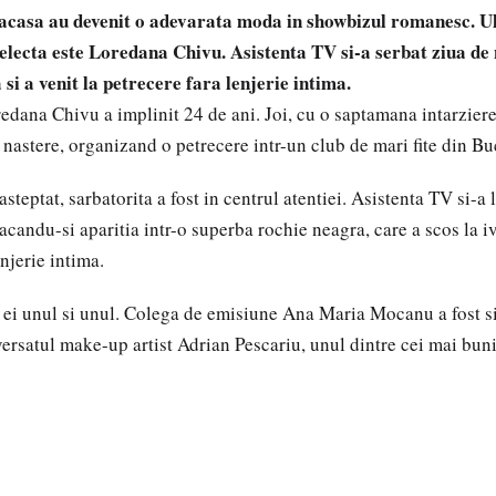
" acasa au devenit o adevarata moda in showbizul romanesc. Ul
selecta este Loredana Chivu. Asistenta TV si-a serbat ziua de 
 si a venit la petrecere fara lenjerie intima.
redana Chivu a implinit 24 de ani. Joi, cu o saptamana intarziere
 nastere, organizand o petrecere intr-un club de mari fite din Bu
teptat, sarbatorita a fost in centrul atentiei. Asistenta TV si-a la
acandu-si aparitia intr-o superba rochie neagra, care a scos la i
njerie intima.
 si ei unul si unul. Colega de emisiune Ana Maria Mocanu a fost s
ersatul make-up artist Adrian Pescariu, unul dintre cei mai buni