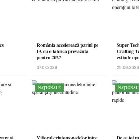
cs
România accelerează pariul pe
Super Tec
IA cu o fabrică prevăzută
Crafting Te
pentru 2027
extinde ope
din Român
07.07.2026
29.06.2026
NAȚIONALE
NAȚIONAL
xare și
Viitorul criptomonedelor între
De ce tot m