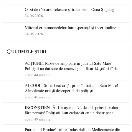
Oază de răcoare, relaxare și tratament - Ocna Șugatag
24.06.2026
Viitorul criptomonedelor între speranță și incertitudine
24.05.2026
ULTIMELE ȘTIRI
ACȚIUNE. Razie de amploare în județul Satu Mare!
Polițiștii au dat sute de amenzi și au lăsat 14 șoferi fără
permis într-o singură zi
acum 44 minute
ALCOOL. Șofer beat criță, prins în trafic la Satu Mare!
Alcoolemie uriașă descoperită de polițiști
acum 46 minute
INCONȘTIENȚĂ. Un oșan de 72 de ani, prins la volan
fără permis! Polițiștii l-au cadorosit cu un dosar penal
acum 49 minute
Patronatul Producătorilor Industriali de Medicamente din