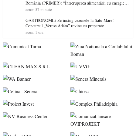
România (PRIMER): “Întreruperea alimentării cu energie
electrică a fabricilor de medicamente va pune în pericol
acum 57 minute
accesul pacienților la medicamente esențiale
GASTRONOMIE Se încing ceaunele la Satu Mare!
Concursul „Veress Ádám” revine cu preparate
spectaculoase, premii și un jurat de renume
acum 1 ora