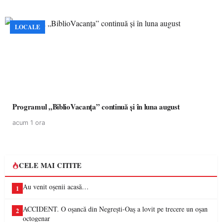
LOCALE
Programul „BiblioVacanța” continuă și în luna august
acum 1 ora
CELE MAI CITITE
Au venit oșenii acasă…
1
ACCIDENT. O oșancă din Negrești-Oaș a lovit pe trecere un oșan
2
octogenar