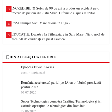
INCREDIBIL!!! Șofer de 90 de ani a produs un accident pe o
3
trecere de pietoni din Satu Mare. O femeie a ajuns la spital
CSM Olimpia Satu Mare revine în Liga 2!
4
EDUCAȚIE. Dezastru la Titluraziare în Satu Mare. Nicio notă de
5
zece, 90 de candidați au picat examenul
DIN ACEEAȘI CATEGORIE
Epopeea Istvan Kovacs
acum 4 saptamani
România accelerează pariul pe IA cu o fabrică prevăzută
pentru 2027
07.07.2026
Super Technologies cumpără Crafting Technologies și își
extinde operațiunile tehnologice din România
29.06.2026