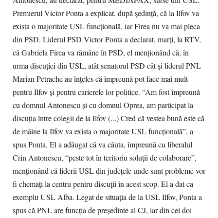
Antonescu, au declarat, pentru MEDIAFAX, surse din USL.
Premierul Victor Ponta a explicat, după şedinţă, că la Ilfov va
exista o majoritate USL funcţională, iar Firea nu va mai pleca
din PSD. Liderul PSD Victor Ponta a declarat, marţi, la RTV,
că Gabriela Firea va rămâne în PSD, el menţionând că, în
urma discuţiei din USL, atât senatorul PSD cât şi liderul PNL
Marian Petrache au înţeles că împreună pot face mai mult
pentru Ilfov şi pentru carierele lor politice. “Am fost împreună
cu domnul Antonescu şi cu domnul Oprea, am participat la
discuţia între colegii de la Ilfov (...) Cred că vestea bună este că
de mâine la Ilfov va exista o majoritate USL funcţională”, a
spus Ponta. El a adăugat că va căuta, împreună cu liberalul
Crin Antonescu, “peste tot în teritoriu soluţii de colaborare”,
menţionând că liderii USL din judeţele unde sunt probleme vor
fi chemaţi la centru pentru discuţii în acest scop. El a dat ca
exemplu USL Alba. Legat de situaţia de la USL Ilfov, Ponta a
spus că PNL are funcţia de preşedinte al CJ, iar din cei doi