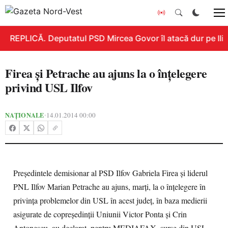
REPLICĂ. Deputatul PSD Mircea Govor îl atacă dur pe Ilie 
Firea şi Petrache au ajuns la o înţelegere
privind USL Ilfov
NAȚIONALE
14.01.2014 00:00
•
Preşedintele demisionar al PSD Ilfov Gabriela Firea şi liderul
PNL Ilfov Marian Petrache au ajuns, marţi, la o înţelegere în
privinţa problemelor din USL în acest judeţ, în baza medierii
asigurate de copreşedinţii Uniunii Victor Ponta şi Crin