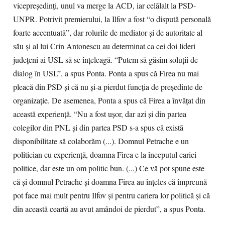
vicepreşedinţi, unul va merge la ACD, iar celălalt la PSD-
UNPR. Potrivit premierului, la Ilfov a fost “o dispută personală
foarte accentuată”, dar rolurile de mediator şi de autoritate al
său şi al lui Crin Antonescu au determinat ca cei doi lideri
judeţeni ai USL să se înţeleagă. “Putem să găsim soluţii de
dialog în USL”, a spus Ponta. Ponta a spus că Firea nu mai
pleacă din PSD şi că nu şi-a pierdut funcţia de preşedinte de
organizaţie. De asemenea, Ponta a spus că Firea a învăţat din
această experienţă. “Nu a fost uşor, dar azi şi din partea
colegilor din PNL şi din partea PSD s-a spus că există
disponibilitate să colaborăm (...). Domnul Petrache e un
politician cu experienţă, doamna Firea e la începutul cariei
politice, dar este un om politic bun. (...) Ce vă pot spune este
că şi domnul Petrache şi doamna Firea au înţeles că împreună
pot face mai mult pentru Ilfov şi pentru cariera lor politică şi că
din această ceartă au avut amândoi de pierdut”, a spus Ponta.