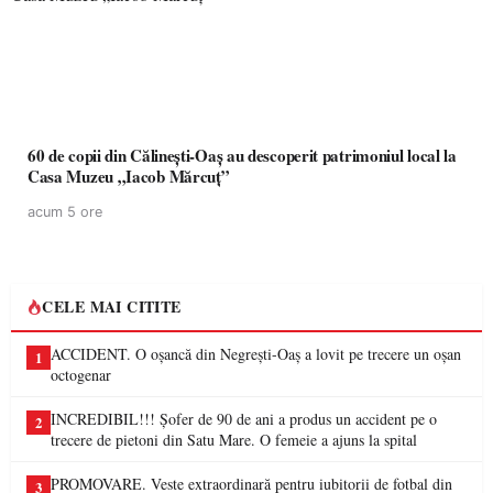
60 de copii din Călinești-Oaș au descoperit patrimoniul local la
Casa Muzeu „Iacob Mărcuț”
acum 5 ore
CELE MAI CITITE
ACCIDENT. O oșancă din Negrești-Oaș a lovit pe trecere un oșan
1
octogenar
INCREDIBIL!!! Șofer de 90 de ani a produs un accident pe o
2
trecere de pietoni din Satu Mare. O femeie a ajuns la spital
PROMOVARE. Veste extraordinară pentru iubitorii de fotbal din
3