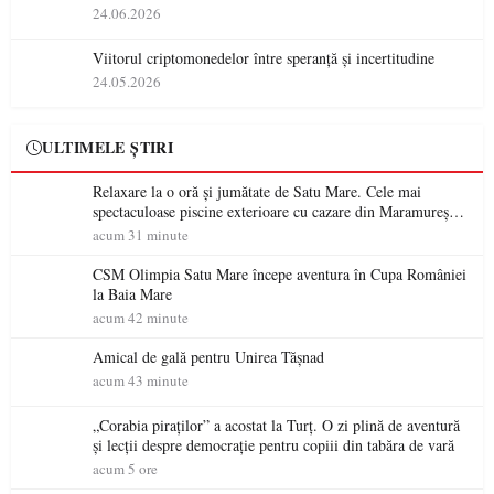
24.06.2026
Viitorul criptomonedelor între speranță și incertitudine
24.05.2026
ULTIMELE ȘTIRI
Relaxare la o oră și jumătate de Satu Mare. Cele mai
spectaculoase piscine exterioare cu cazare din Maramureș,
ideale pentru o escapadă de vară
acum 31 minute
CSM Olimpia Satu Mare începe aventura în Cupa României
la Baia Mare
acum 42 minute
Amical de gală pentru Unirea Tășnad
acum 43 minute
„Corabia piraților” a acostat la Turț. O zi plină de aventură
și lecții despre democrație pentru copiii din tabăra de vară
acum 5 ore