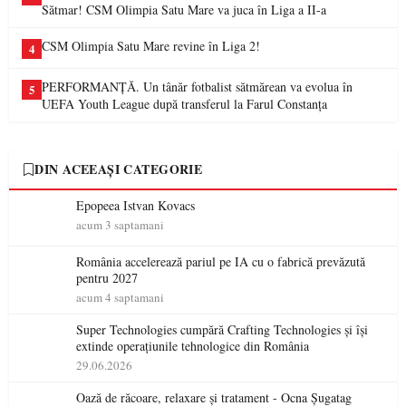
Sătmar! CSM Olimpia Satu Mare va juca în Liga a II-a
CSM Olimpia Satu Mare revine în Liga 2!
4
PERFORMANȚĂ. Un tânăr fotbalist sătmărean va evolua în
5
UEFA Youth League după transferul la Farul Constanța
DIN ACEEAȘI CATEGORIE
Epopeea Istvan Kovacs
acum 3 saptamani
România accelerează pariul pe IA cu o fabrică prevăzută
pentru 2027
acum 4 saptamani
Super Technologies cumpără Crafting Technologies și își
extinde operațiunile tehnologice din România
29.06.2026
Oază de răcoare, relaxare și tratament - Ocna Șugatag