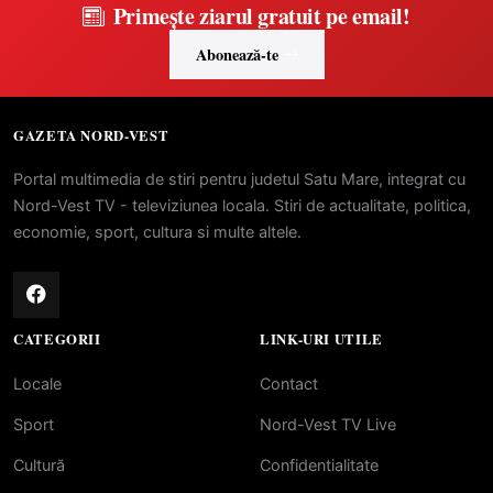
Primește ziarul gratuit pe email!
Abonează-te
GAZETA NORD-VEST
Portal multimedia de stiri pentru judetul Satu Mare, integrat cu
Nord-Vest TV - televiziunea locala. Stiri de actualitate, politica,
economie, sport, cultura si multe altele.
CATEGORII
LINK-URI UTILE
Locale
Contact
Sport
Nord-Vest TV Live
Cultură
Confidentialitate