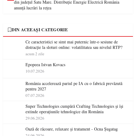
din județul Satu Mare. Distribuție Energie Electrică România
anunță lucrări la rețea
DIN ACEEAȘI CATEGORIE
Ce caracteristici se simt mai puternic într-o sesiune de
distracție la sloturi online: volatilitatea sau nivelul RTP?
acum 2 zile
Epopeea Istvan Kovacs
10.07.2026
România accelerează pariul pe IA cu o fabrică prevăzută
pentru 2027
07.07.2026
Super Technologies cumpără Crafting Technologies și își
extinde operațiunile tehnologice din România
29.06.2026
Oază de răcoare, relaxare și tratament - Ocna Șugatag
24.06.2026