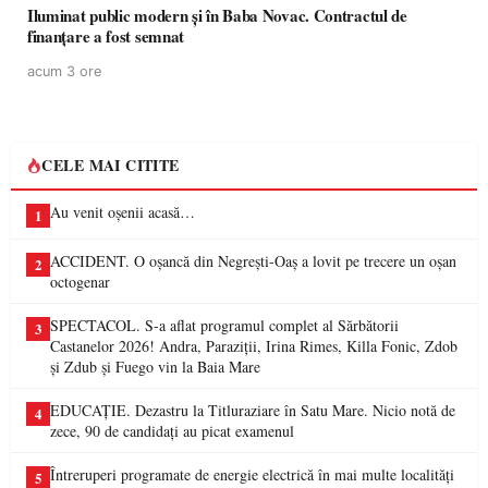
Iluminat public modern și în Baba Novac. Contractul de
finanțare a fost semnat
acum 3 ore
CELE MAI CITITE
Au venit oșenii acasă…
1
ACCIDENT. O oșancă din Negrești-Oaș a lovit pe trecere un oșan
2
octogenar
SPECTACOL. S-a aflat programul complet al Sărbătorii
3
Castanelor 2026! Andra, Paraziții, Irina Rimes, Killa Fonic, Zdob
și Zdub și Fuego vin la Baia Mare
EDUCAȚIE. Dezastru la Titluraziare în Satu Mare. Nicio notă de
4
zece, 90 de candidați au picat examenul
Întreruperi programate de energie electrică în mai multe localități
5