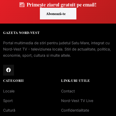
Primește ziarul gratuit pe email!
Abonează-te
GAZETA NORD-VEST
Portal multimedia de stiri pentru judetul Satu Mare, integrat cu
Nord-Vest TV - televiziunea locala. Stiri de actualitate, politica,
economie, sport, cultura si multe altele.
CATEGORII
LINK-URI UTILE
Locale
Contact
Sport
Nord-Vest TV Live
Cultură
Confidentialitate