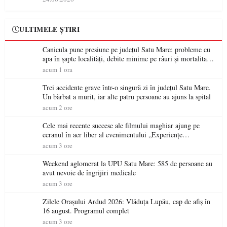
ULTIMELE ȘTIRI
Canicula pune presiune pe județul Satu Mare: probleme cu
apa în șapte localități, debite minime pe râuri și mortalitate
piscicolă la Lacul Călinești
acum 1 ora
Trei accidente grave într-o singură zi în județul Satu Mare.
Un bărbat a murit, iar alte patru persoane au ajuns la spital
acum 2 ore
Cele mai recente succese ale filmului maghiar ajung pe
ecranul în aer liber al evenimentului „Experiențe
cinematografice Partium”
acum 3 ore
Weekend aglomerat la UPU Satu Mare: 585 de persoane au
avut nevoie de îngrijiri medicale
acum 3 ore
Zilele Orașului Ardud 2026: Vlăduța Lupău, cap de afiș în
16 august. Programul complet
acum 3 ore