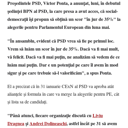
Preşedintele PSD, Victor Ponta, a anunţat, luni, în debutul
şedinţei BPN al PSD, la care presa a avut acces, că social-
democraţii îşi propun să obţină un scor "în jur de 35%" la
alegerile pentru Parlamentul European din luna mai.
"În ansamblu, evident că PSD vrea să fie pe primul loc.
Vrem să luăm un scor în jur de 35%. Dacă va fi mai mult,
vă felicit. Dacă va fi mai puţin, ne analizăm să vedem de ce
luăm mai puţin. Dar e un potenţial pe care îl avem în mod
sigur şi pe care trebuie să-l valorificăm", a spus Ponta.
El a precizat că în 31 ianuarie CExN al PSD va aproba atât
alianţele şi formula în care va merge la alegerile pentru PE, cât
şi lista sa de candidaţi.
"Până atunci, fiecare organizaţie discută cu
Liviu
Dragnea
şi
Andrei Dolineaschi
, astfel încât pe 31 să avem