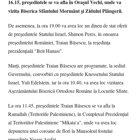
16.15, preşedintele se va afla în Oraşul Vechi, unde va
vizita Biserica Sfântului Mormânt şi Zidului Plângerii.
De asemenea, la ora 19.00 va avea loc un dineu de stat oferit
de preşedintele Statului Israel, Shimon Peres, în onoarea
preşedintelui României, Traian Băsescu, la reşedinţa
prezidenţială "Beit Hanasi".
Marţi, preşedintele Traian Băsescu are programate, la sediul
Guvernului, convorbiri cu preşedintele Knessetului Statului
Israel, Yuli Edelstein, iar la ora 10.40, va avea loc vizitarea
Aşezământului Bisericii Ortodoxe Române la Locurile Sfinte.
La ora 11.45, preşedintele Traian Băsescu se va afla la
Ramallah (Teritoriile Palestiniene), în Complexul Prezidenţial
al Teritoriilor Palestiniene "Mikata’a", unde va avea loc
depunerea unei coroane de flori la Mausoleul fostului
preşedinte Yasser Arafat.