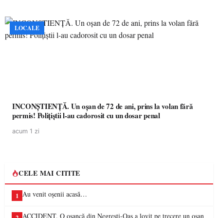
LOCALE
INCONȘTIENȚĂ. Un oșan de 72 de ani, prins la volan fără
permis! Polițiștii l-au cadorosit cu un dosar penal
acum 1 zi
CELE MAI CITITE
Au venit oșenii acasă…
1
ACCIDENT. O oșancă din Negrești-Oaș a lovit pe trecere un oșan
2