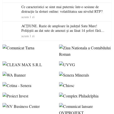
Ce caracteristici se simt mai puternic într-o sesiune de
distracție la sloturi online: volatilitatea sau nivelul RTP?
acum 1 zi
ACȚIUNE. Razie de amploare în județul Satu Mare!
Polițiștii au dat sute de amenzi și au lăsat 14 șoferi fără
permis într-o singură zi
acum 1 zi