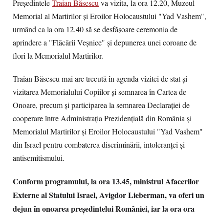
Preşedintele
Traian Băsescu
va vizita, la ora 12.20, Muzeul
Memorial al Martirilor şi Eroilor Holocaustului "Yad Vashem",
urmând ca la ora 12.40 să se desfăşoare ceremonia de
aprindere a "Flăcării Veşnice" şi depunerea unei coroane de
flori la Memorialul Martirilor.
Traian Băsescu mai are trecută în agenda vizitei de stat şi
vizitarea Memorialului Copiilor şi semnarea în Cartea de
Onoare, precum şi participarea la semnarea Declaraţiei de
cooperare între Administraţia Prezidenţială din România şi
Memorialul Martirilor şi Eroilor Holocaustului "Yad Vashem"
din Israel pentru combaterea discriminării, intoleranţei şi
antisemitismului.
Conform programului, la ora 13.45, ministrul Afacerilor
Externe al Statului Israel, Avigdor Lieberman, va oferi un
dejun în onoarea preşedintelui României, iar la ora ora