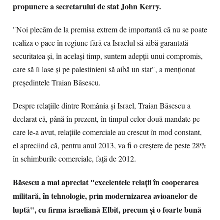
propunere a secretarului de stat John Kerry.
"Noi plecăm de la premisa extrem de importantă că nu se poate
realiza o pace în regiune fără ca Israelul să aibă garantată
securitatea şi, în acelaşi timp, suntem adepţii unui compromis,
care să îi lase şi pe palestinieni să aibă un stat", a menţionat
preşedintele Traian Băsescu.
Despre relaţiile dintre România şi Israel, Traian Băsescu a
declarat că, până în prezent, în timpul celor două mandate pe
care le-a avut, relaţiile comerciale au crescut în mod constant,
el apreciind că, pentru anul 2013, va fi o creştere de peste 28%
în schimburile comerciale, faţă de 2012.
Băsescu a mai apreciat "excelentele relaţii în cooperarea
militară, în tehnologie, prin modernizarea avioanelor de
luptă", cu firma israeliană Elbit, precum şi o foarte bună