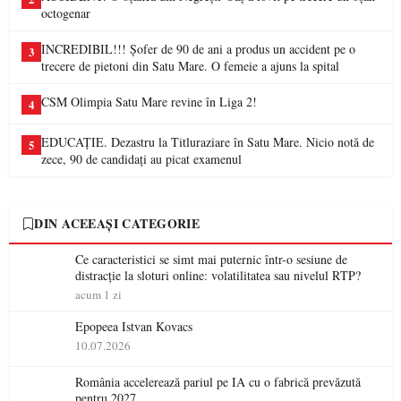
octogenar
INCREDIBIL!!! Șofer de 90 de ani a produs un accident pe o
3
trecere de pietoni din Satu Mare. O femeie a ajuns la spital
CSM Olimpia Satu Mare revine în Liga 2!
4
EDUCAȚIE. Dezastru la Titluraziare în Satu Mare. Nicio notă de
5
zece, 90 de candidați au picat examenul
DIN ACEEAȘI CATEGORIE
Ce caracteristici se simt mai puternic într-o sesiune de
distracție la sloturi online: volatilitatea sau nivelul RTP?
acum 1 zi
Epopeea Istvan Kovacs
10.07.2026
România accelerează pariul pe IA cu o fabrică prevăzută
pentru 2027