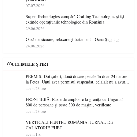
07.07.2026
Super Technologies cumpără Crafting Technologies și își
extinde operațiunile tehnologice din România
29.06.2026
Oază de răcoare, relaxare și tratament - Ocna Șugatag
24.06.2026
ULTIMELE ȘTIRI
PERMIS. Doi șoferi, două dosare penale în doar 24 de ore
la Petea! Unul avea permisul suspendat, celălalt nu a avut
niciodată permis
acum 23 ore
FRONTIERĂ. Razie de amploare la granița cu Ungaria!
800 de persoane și peste 300 de mașini, verificate
acum 23 ore
VERTICALI PENTRU ROMÂNIA: JURNAL DE
CĂLĂTORIE FIJET
acum 1 zi