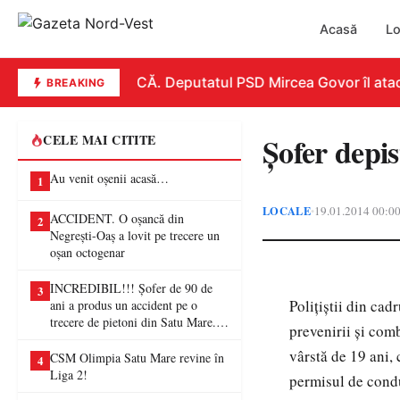
Acasă
Lo
REPLICĂ. Deputatul PSD Mircea Govor îl atacă d
BREAKING
Şofer depis
CELE MAI CITITE
Au venit oșenii acasă…
1
LOCALE
19.01.2014 00:0
•
ACCIDENT. O oșancă din
2
Negrești-Oaș a lovit pe trecere un
oșan octogenar
INCREDIBIL!!! Șofer de 90 de
3
Poliţiştii din cad
ani a produs un accident pe o
trecere de pietoni din Satu Mare. O
prevenirii şi comb
femeie a ajuns la spital
vârstă de 19 ani,
CSM Olimpia Satu Mare revine în
4
Liga 2!
permisul de condu