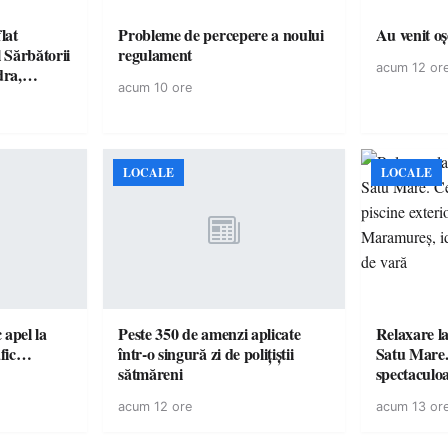
lat
Probleme de percepere a noului
Au venit o
 Sărbătorii
regulament
acum 12 or
dra,
acum 10 ore
, Killa
și Fuego
LOCALE
LOCALE
c apel la
Peste 350 de amenzi aplicate
Relaxare la
te în trafic…
într-o singură zi de polițiștii
Satu Mare.
sătmăreni
spectaculoa
cu cazare di
acum 12 ore
acum 13 or
pentru o e