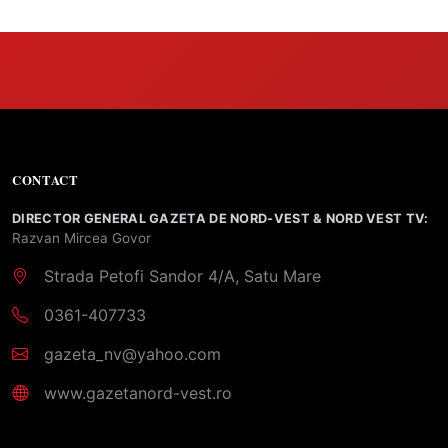
CONTACT
DIRECTOR GENERAL GAZETA DE NORD-VEST & NORD VEST TV:
Razvan Mircea Govor
Strada Petofi Sandor 4/A, Satu Mare
0361-407733
gazeta_nv@yahoo.com
www.gazetanord-vest.ro