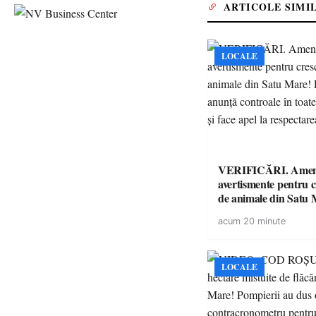
ARTICOLE SIMI
LOCALE
VERIFICĂRI. Amenz
avertismente pentru c
de animale din Satu 
DSVSA anunță contro
acum 20 minute
toate gospodăriile și f
respectarea legii
LOCALE