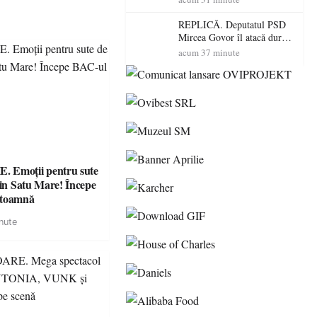
dus o luptă
contracronometru pentru a
REPLICĂ. Deputatul PSD
salva o pădure de la dezastru
Mircea Govor îl atacă dur
pe Ilie Bolojan: „Românii
acum 37 minute
nu își plătesc facturile cu
indicatori economici”
 Emoții pentru sute
din Satu Mare! Începe
 toamnă
nute