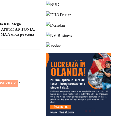
ARE. Mega
 la Ardud! ANTONIA,
MAA urcă pe scenă
ONURILOR