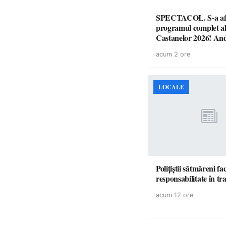
SPECTACOL. S-a af
programul complet al
Castanelor 2026! An
Paraziții, Irina Rimes
acum 2 ore
Fonic, Zdob și Zdub 
vin la Baia Mare
LOCALE
Polițiștii sătmăreni fa
responsabilita
acum 12 ore