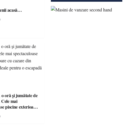
șenii acasă…
e
 o oră și jumătate de
 Cele mai
se piscine exterioare
n Maramureș, ideale
e
scapadă de vară