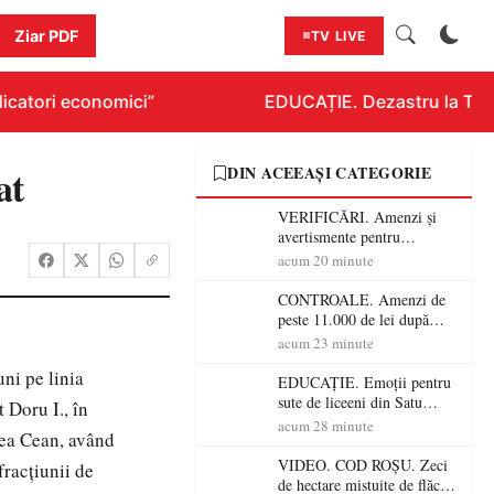
Ziar PDF
TV LIVE
icatori economici”
EDUCAȚIE. Dezastru la Titlur
at
DIN ACEEAȘI CATEGORIE
VERIFICĂRI. Amenzi și
avertismente pentru
crescătorii de animale din
acum 20 minute
Satu Mare! DSVSA anunță
controale în toate
CONTROALE. Amenzi de
gospodăriile și face apel la
peste 11.000 de lei după
respectarea legii
controalele DSVSA Satu
acum 23 minute
Mare! O covrigărie și o
uni pe linia
cantină, sancționate pentru
EDUCAȚIE. Emoții pentru
nereguli
sute de liceeni din Satu
 Doru I., în
Mare! Începe BAC-ul de
acum 28 minute
tea Cean, având
toamnă
VIDEO. COD ROȘU. Zeci
fracţiunii de
de hectare mistuite de flăcări