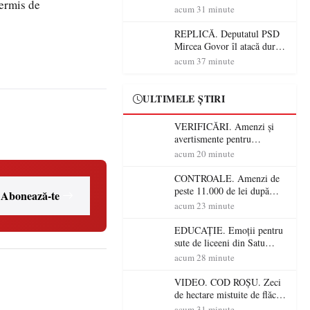
permis de
în Satu Mare! Pompierii au
acum 31 minute
dus o luptă
contracronometru pentru a
REPLICĂ. Deputatul PSD
salva o pădure de la dezastru
Mircea Govor îl atacă dur
pe Ilie Bolojan: „Românii
acum 37 minute
nu își plătesc facturile cu
indicatori economici”
ULTIMELE ȘTIRI
VERIFICĂRI. Amenzi și
avertismente pentru
crescătorii de animale din
acum 20 minute
Satu Mare! DSVSA anunță
controale în toate
CONTROALE. Amenzi de
gospodăriile și face apel la
peste 11.000 de lei după
Abonează-te
respectarea legii
controalele DSVSA Satu
acum 23 minute
Mare! O covrigărie și o
cantină, sancționate pentru
EDUCAȚIE. Emoții pentru
nereguli
sute de liceeni din Satu
Mare! Începe BAC-ul de
acum 28 minute
toamnă
VIDEO. COD ROȘU. Zeci
de hectare mistuite de flăcări
în Satu Mare! Pompierii au
acum 31 minute