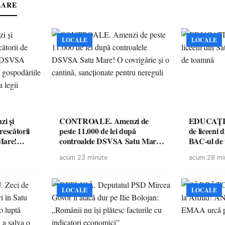
LARE
LOCALE
LOCALE
i și
CONTROALE. Amenzi de
EDUCAȚIE.
rescătorii
peste 11.000 de lei după
de liceeni 
Mare!
controalele DSVSA Satu Mare!
BAC-ul de
ale în
O covrigărie și o cantină,
acum 23 minute
acum 28 mi
ace apel la
sancționate pentru nereguli
LOCALE
LOCALE