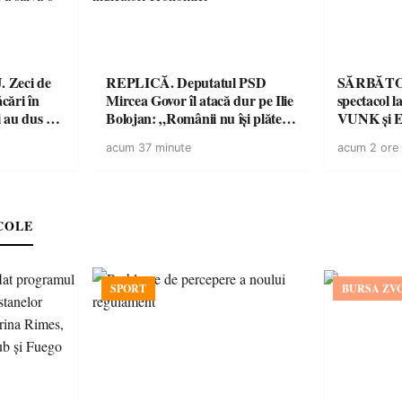
de
REPLICĂ. Deputatul PSD
SĂRBĂTO
ăcări în
Mircea Govor îl atacă dur pe Ilie
spectacol
 au dus o
Bolojan: „Românii nu își plătesc
VUNK și E
tru pentru
facturile cu indicatori
acum 37 minute
acum 2 ore
a dezastru
economici”
COLE
SPORT
BURSA ZV