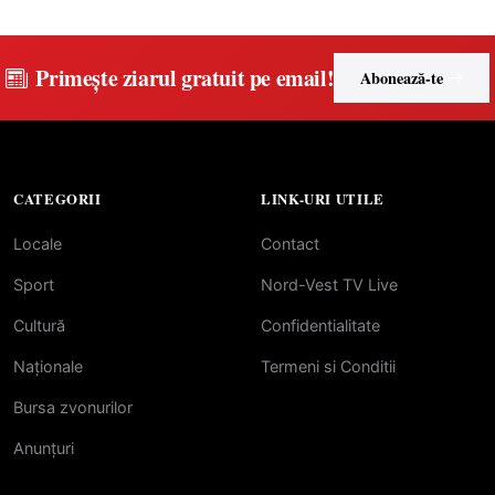
Primește ziarul gratuit pe email!
Abonează-te
CATEGORII
LINK-URI UTILE
Locale
Contact
Sport
Nord-Vest TV Live
Cultură
Confidentialitate
Naționale
Termeni si Conditii
Bursa zvonurilor
Anunțuri