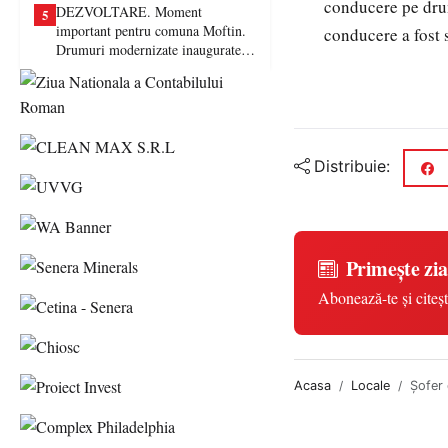
conducere pe drum
DEZVOLTARE. Moment
5
important pentru comuna Moftin.
conducere a fost
Drumuri modernizate inaugurate în
prezența autorităților județene
Distribuie:
Primește zia
Abonează-te și citeșt
Acasa
Locale
Şofer 