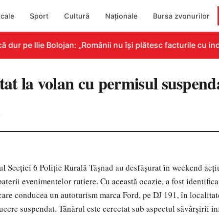
cale
Sport
Cultură
Naționale
Bursa zvonurilor
ur pe Ilie Bolojan: „Românii nu își plătesc facturile cu ind
tat la volan cu permisul suspend
0
rul Secţiei 6 Poliţie Rurală Tăşnad au desfăşurat în weekend acţi
aterii evenimentelor rutiere. Cu această ocazie, a fost identificat
 care conducea un autoturism marca Ford, pe DJ 191, în localita
cere suspendat. Tânărul este cercetat sub aspectul săvârşirii in