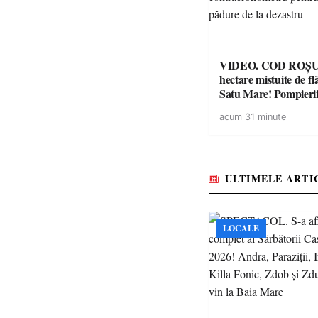
VIDEO. COD ROȘU. Zeci 
hectare mistuite de fl
Satu Mare! Pompierii
luptă contracronome
acum 31 minute
a salva o pădure de l
ULTIMELE ARTI
LOCALE