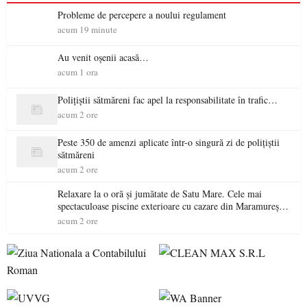
Probleme de percepere a noului regulament
acum 19 minute
Au venit oșenii acasă…
acum 1 ora
Polițiștii sătmăreni fac apel la responsabilitate în trafic…
acum 2 ore
Peste 350 de amenzi aplicate într-o singură zi de polițiștii
sătmăreni
acum 2 ore
Relaxare la o oră și jumătate de Satu Mare. Cele mai
spectaculoase piscine exterioare cu cazare din Maramureș,
ideale pentru o escapadă de vară
acum 2 ore