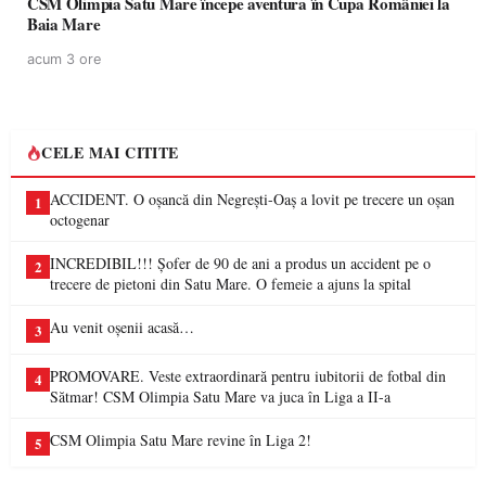
CSM Olimpia Satu Mare începe aventura în Cupa României la
Baia Mare
acum 3 ore
CELE MAI CITITE
ACCIDENT. O oșancă din Negrești-Oaș a lovit pe trecere un oșan
1
octogenar
INCREDIBIL!!! Șofer de 90 de ani a produs un accident pe o
2
trecere de pietoni din Satu Mare. O femeie a ajuns la spital
Au venit oșenii acasă…
3
PROMOVARE. Veste extraordinară pentru iubitorii de fotbal din
4
Sătmar! CSM Olimpia Satu Mare va juca în Liga a II-a
CSM Olimpia Satu Mare revine în Liga 2!
5