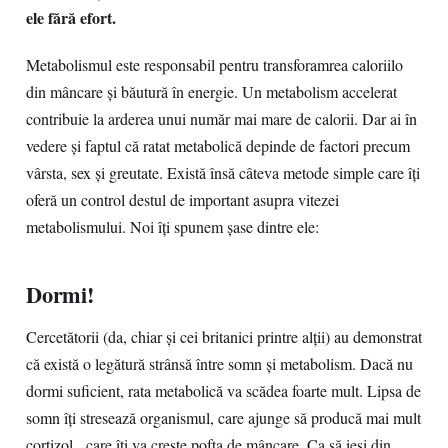
ele fără efort.
Metabolismul este responsabil pentru transforamrea caloriilo
din mâncare şi băutură în energie. Un metabolism accelerat
contribuie la arderea unui număr mai mare de calorii. Dar ai în
vedere şi faptul că ratat metabolică depinde de factori precum
vârsta, sex şi greutate. Există însă câteva metode simple care îţi
oferă un control destul de important asupra vitezei
metabolismului. Noi îţi spunem şase dintre ele:
Dormi!
Cercetătorii (da, chiar şi cei britanici printre alţii) au demonstrat
că există o legătură strânsă între somn şi metabolism. Dacă nu
dormi suficient, rata metabolică va scădea foarte mult. Lipsa de
somn îţi stresează organismul, care ajunge să producă mai mult
cortizol, care îţi va creşte pofta de mâncare. Ca să ieşi din