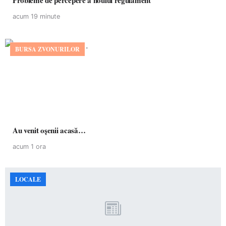
Probleme de percepere a noului regulament
acum 19 minute
BURSA ZVONURILOR
Au venit oșenii acasă…
acum 1 ora
LOCALE