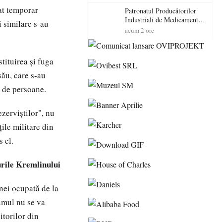
cadorosit cu un dosar penal
at temporar
Patronatul Producătorilor
Industriali de Medicamente
i similare s-au
din România (PRIMER):
acum 2 ore
“Întreruperea alimentării cu
energie electrică a fabricilor
de medicamente va pune în
tituirea şi fuga
pericol accesul pacienților la
medicamente esențiale
său, care s-au
ă de persoane.
zerviştilor", nu
ile militare din
 el.
rile Kremlinului
inei ocupată de la
dumul nu se va
itorilor din