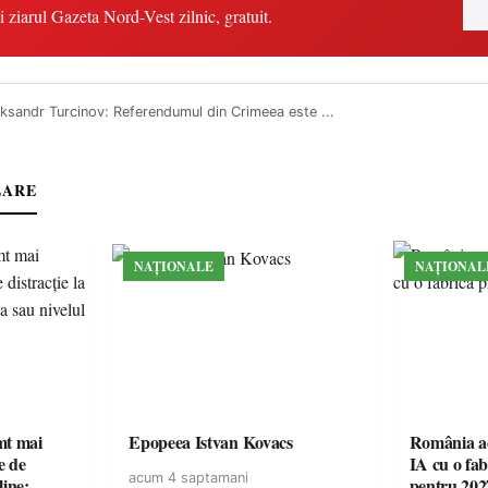
i ziarul Gazeta Nord-Vest zilnic, gratuit.
ksandr Turcinov: Referendumul din Crimeea este ...
LARE
NAȚIONALE
NAȚIONAL
imt mai
Epopeea Istvan Kovacs
România ac
e de
IA cu o fa
acum 4 saptamani
line:
pentru 202