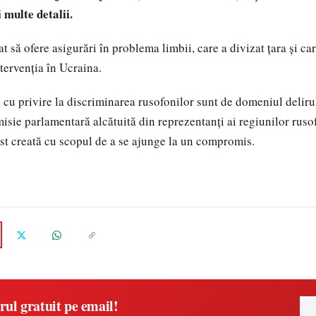
 multe detalii.
t să ofere asigurări în problema limbii, care a divizat ţara şi care
ntervenţia în Ucraina.
 cu privire la discriminarea rusofonilor sunt de domeniul delirul
isie parlamentară alcătuită din reprezentanţi ai regiunilor ruso
st creată cu scopul de a se ajunge la un compromis.
rul gratuit pe email!