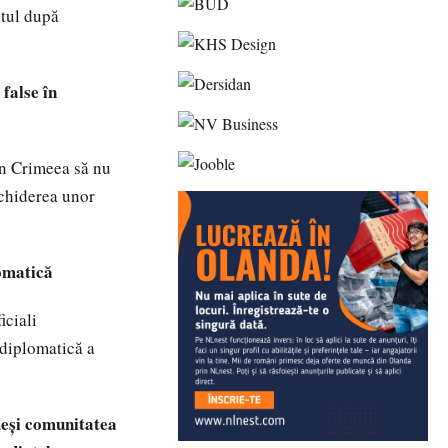
stul după
false în
din Crimeea să nu
schiderea unor
lomatică
iciali
 diplomatică a
 deşi comunitatea