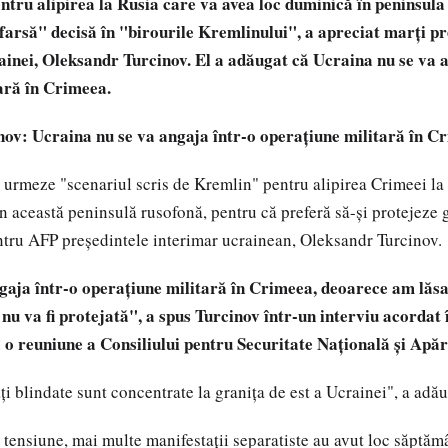
tru alipirea la Rusia care va avea loc duminică în peninsul
farsă" decisă în "birourile Kremlinului", a apreciat marţi pr
ainei, Oleksandr Turcinov. El a adăugat că Ucraina nu se va a
ară în Crimeea.
ov: Ucraina nu se va angaja într-o operaţiune militară în C
 urmeze "scenariul scris de Kremlin" pentru alipirea Crimeei la
în această peninsulă rusofonă, pentru că preferă să-şi protejeze g
ntru AFP preşedintele interimar ucrainean, Oleksandr Turcinov.
aja într-o operaţiune militară în Crimeea, deoarece am lăs
 nu va fi protejată", a spus Turcinov într-un interviu acordat 
o reuniune a Consiliului pentru Securitate Naţională şi Apăr
i blindate sunt concentrate la graniţa de est a Ucrainei", a adău
e tensiune, mai multe manifestaţii separatiste au avut loc săptăm