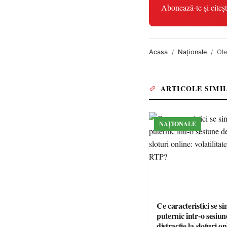
Abonează-te și citeșt
Acasa
Naționale
Ole
ARTICOLE SIMI
NAȚIONALE
Ce caracteristici se s
puternic într-o sesiun
distracție la sloturi on