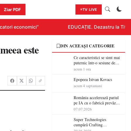
Ziar PDF
TV LIVE
atori economici”
EDUCAȚIE. Dezastru la Titluraz
meea este
DIN ACEEAȘI CATEGORIE
Ce caracteristici se simt mai
puternic într-o sesiune de
distracție la sloturi online:
acum 1 ora
volatilitatea sau nivelul
RTP?
Epopeea Istvan Kovacs
acum 4 saptamani
România accelerează pariul
pe IA cu o fabrică prevăzută
pentru 2027
07.07.2026
Super Technologies
cumpără Crafting
Technologies și își extinde