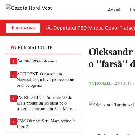
Acasă
Lo
REPLICĂ. Deputatul PSD Mircea Govor îl atacă dur
BREAKING
Oleksandr 
CELE MAI CITITE
o "farsă" d
Au venit oșenii acasă…
1
ACCIDENT. O oșancă din
2
Negrești-Oaș a lovit pe trecere un
NAȚIONALE
12.03.2014 0
•
oșan octogenar
INCREDIBIL!!! Șofer de 90 de
3
ani a produs un accident pe o
trecere de pietoni din Satu Mare. O
femeie a ajuns la spital
CSM Olimpia Satu Mare revine în
4
Liga 2!