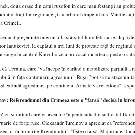
nsk, două oraşe din estul rusofon în care manifestanţii au prelu
dministraţiilor regionale şi au arborat drapelul rus. Manifestaţi
a Crimeii.
semnat preşedinte interimar la sfârşitul lunii februarie, după des
tor Ianukovici, la capătul a trei luni de proteste faţă de regimul 
de sânge în centrul Kievului ce a provocat moartea a peste o sut
 că Ucraina, care "va începe în curând o mobilizare parţială a re
ilă în faţa continuării agresiunii". Ruşii "pot să ne atace unităţ
-şi extindă agresiunea pe continent. Armata va reacţiona", a spus
ov: Referendumul din Crimeea este o "farsă" decisă în birou
ură cu scrutinul care va avea loc în peninsula din sud-estul Ucra
ebruarie de forţe ruse, Oleksandr Turcinov a apreciat că "referen
ea, ci în birourile Kremlinului". "Este o farsă. Majoritatea locu