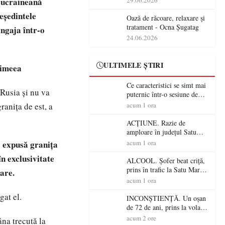
a ucraineană
29.06.2026
operațiunile tehnologice din
eşedintele
România
Oază de răcoare, relaxare și
tratament - Ocna Șugatag
ngaja într-o
24.06.2026
ULTIMELE ȘTIRI
rimeea
Ce caracteristici se simt mai
 Rusia şi nu va
puternic într-o sesiune de
distracție la sloturi online:
raniţa de est, a
acum 1 ora
volatilitatea sau nivelul
RTP?
ACȚIUNE. Razie de
amploare în județul Satu
Mare! Polițiștii au dat sute
a expusă graniţa
acum 1 ora
de amenzi și au lăsat 14
în exclusivitate
șoferi fără permis într-o
ALCOOL. Șofer beat criță,
singură zi
prins în trafic la Satu Mare!
are.
Alcoolemie uriașă
acum 1 ora
descoperită de polițiști
gat el.
INCONȘTIENȚĂ. Un oșan
de 72 de ani, prins la volan
fără permis! Polițiștii l-au
acum 2 ore
âna trecută la