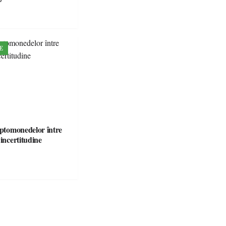
E
iptomonedelor între
 incertitudine