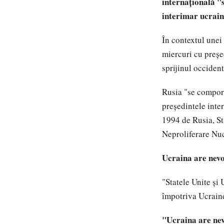
internaţională "s
interimar ucrain
În contextul unei
miercuri cu preş
sprijinul occident
Rusia "se comport
preşedintele inte
1994 de Rusia, Sta
Neproliferare Nuc
Ucraina are nevo
"Statele Unite şi
împotriva Ucrainei
"Ucraina are nevo