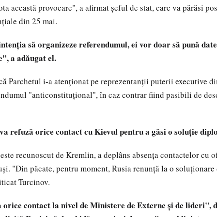
ta această provocare", a afirmat şeful de stat, care va părăsi po
nţiale din 25 mai.
intenţia să organizeze referendumul, ei vor doar să pună date 
", a adăugat el.
 că Parchetul i-a atenţionat pe reprezentanţii puterii executive 
endumul "anticonstituţional", în caz contrar fiind pasibili de de
a refuză orice contact cu Kievul pentru a găsi o soluţie dip
 este recunoscut de Kremlin, a deplâns absenţa contactelor cu of
şi. "Din păcate, pentru moment, Rusia renunţă la o soluţionare
iticat Turcinov.
 orice contact la nivel de Ministere de Externe şi de lideri",