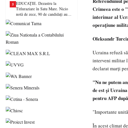
Referendumul pen
EDUCAȚIE. Dezastru la
5
Crimeea este o "
Titluraziare în Satu Mare. Nicio
notă de zece, 90 de candidați au
interimar al Ucr
picat examenul
operaţiune milit
Oleksandr Turcin
Ucraina refuză să
interveni militar 
declarat marţi pe
"Nu ne putem ang
de est şi Ucraina
pentru AFP după 
"Importante unităţ
În acest climat d