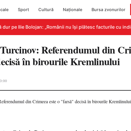
cale
Sport
Cultură
Naționale
Bursa zvonurilor
 pe Ilie Bolojan: „Românii nu își plătesc facturile cu indic
Turcinov: Referendumul din Cri
ecisă în birourile Kremlinului
0:00