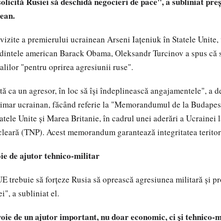
olicită Rusiei să deschidă negocieri de pace", a subliniat pre
ean.
 vizite a premierului ucrainean Arseni Iaţeniuk în Statele Unite, 
edintele american Barack Obama, Oleksandr Turcinov a spus că 
alilor "pentru oprirea agresiunii ruse".
ă ca un agresor, în loc să îşi îndeplinească angajamentele", a d
rimar ucrainan, făcând referie la "Memorandumul de la Budapes
tele Unite şi Marea Britanie, în cadrul unei aderări a Ucrainei l
leară (TNP). Acest memorandum garantează integritatea teritori
ie de ajutor tehnico-militar
 UE trebuie să forţeze Rusia să oprească agresiunea militară şi p
", a subliniat el.
ie de un ajutor important, nu doar economic, ci şi tehnico-mil