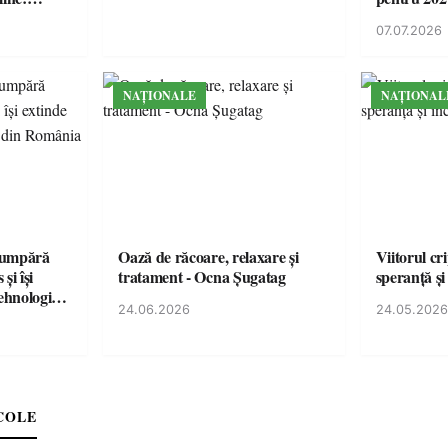
lul RTP?
07.07.2026
NAȚIONALE
NAȚIONAL
cumpără
Oază de răcoare, relaxare și
Viitorul cr
și își
tratament - Ocna Șugatag
speranță și
tehnologice
24.06.2026
24.05.2026
COLE