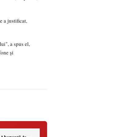
 a justificat,
ui", a spus el,
fone şi
Abonează-te