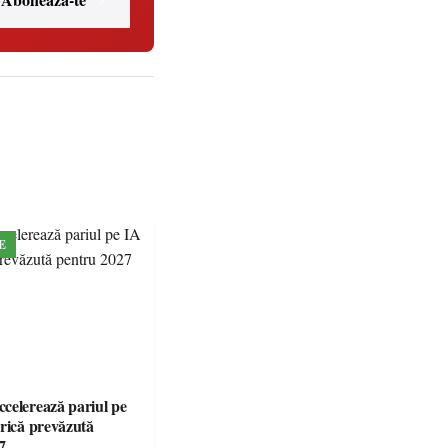
E
celerează pariul pe
brică prevăzută
7