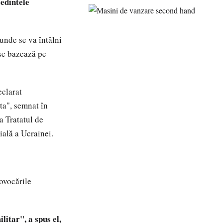
şedintele
unde se va întâlni
se bazează pe
eclarat
ta", semnat în
a Tratatul de
ală a Ucrainei.
rovocările
itar", a spus el,