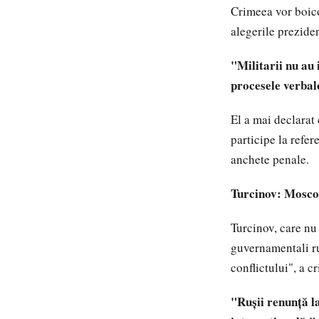
Crimeea vor boico
alegerile prezide
"Militarii nu au 
procesele verbale
El a mai declarat
participe la refer
anchete penale.
Turcinov: Moscov
Turcinov, care nu
guvernamentali ru
conflictului", a cr
"Ruşii renunţă la