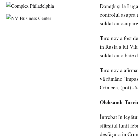
Doneţk şi la Luga
controlul asupra a
soldat cu ocupare
Turcinov a fost de
în Rusia a lui Vik
soldat cu o baie 
Turcinov a afirmat
vă rămâne "impasib
Crimeea, (pot) să
Oleksandr Turcin
Întrebat în legăt
sfârşitul lunii f
desfăşura în Crime