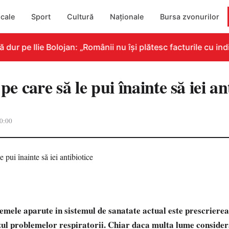
cale
Sport
Cultură
Naționale
Bursa zvonurilor
r pe Ilie Bolojan: „Românii nu își plătesc facturile cu indi
pe care să le pui înainte să iei an
0:00
emele aparute in sistemul de sanatate actual este prescriere
azul problemelor respiratorii. Chiar daca multa lume consider