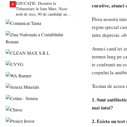
EDUCAȚIE. Dezastru la
5
curative, atunci 
Titluraziare în Satu Mare. Nicio
notă de zece, 90 de candidați au
Flora noastra inte
picat examenul
regim special care
intre depresie, ob
Atunci cand iei as
termen lung pe ca
te confrunti nu es
corpului la antibi
Tocmai de aceea e
1. Sunt antibioti
mai intai?
2. Exista un test