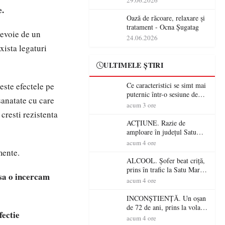
29.06.2026
operațiunile tehnologice din
e.
România
Oază de răcoare, relaxare și
tratament - Ocna Șugatag
 nevoie de un
24.06.2026
xista legaturi
ULTIMELE ȘTIRI
este efectele pe
Ce caracteristici se simt mai
puternic într-o sesiune de
sanatate cu care
distracție la sloturi online:
acum 3 ore
volatilitatea sau nivelul
 cresti rezistenta
RTP?
ACȚIUNE. Razie de
amploare în județul Satu
Mare! Polițiștii au dat sute
acum 4 ore
de amenzi și au lăsat 14
mente.
șoferi fără permis într-o
ALCOOL. Șofer beat criță,
singură zi
prins în trafic la Satu Mare!
 sa o incercam
Alcoolemie uriașă
acum 4 ore
descoperită de polițiști
INCONȘTIENȚĂ. Un oșan
de 72 de ani, prins la volan
fectie
fără permis! Polițiștii l-au
acum 4 ore