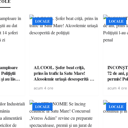
COLE
LOCALE
LOCALE
amploare
ALCOOL. Șofer beat criță,
INCONȘTI
olițiștii
prins în trafic la Satu Mare!
72 de ani, 
și au lăsat
Alcoolemie uriașă descoperită de
permis! Poli
într-o
polițiști
cu un dosa
acum 4 ore
acum 4 ore
LOCALE
LOCALE