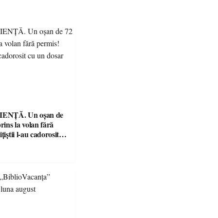
ENȚĂ. Un oșan de
prins la volan fără
țiștii l-au cadorosit
r penal