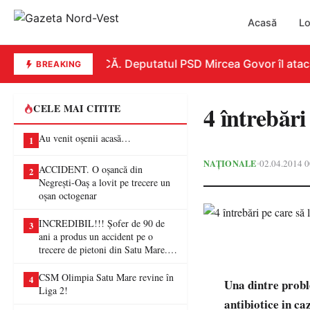
Acasă
Lo
REPLICĂ. Deputatul PSD Mircea Govor îl atacă du
BREAKING
4 întrebări 
CELE MAI CITITE
Au venit oșenii acasă…
1
NAȚIONALE
02.04.2014 0
•
ACCIDENT. O oșancă din
2
Negrești-Oaș a lovit pe trecere un
oșan octogenar
INCREDIBIL!!! Șofer de 90 de
3
ani a produs un accident pe o
trecere de pietoni din Satu Mare. O
femeie a ajuns la spital
CSM Olimpia Satu Mare revine în
4
Una dintre probl
Liga 2!
antibiotice in c