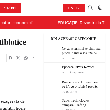
Ziar PDF
TV LIVE
catori economici”
EDUCAȚIE. Dezastru la Titlura
tibiotice
DIN ACEEAȘI CATEGORIE
Ce caracteristici se simt mai
puternic într-o sesiune de
distracție la sloturi online:
acum 3 ore
volatilitatea sau nivelul
RTP?
Epopeea Istvan Kovacs
acum 4 saptamani
România accelerează pariul
pe IA cu o fabrică prevăzută
pentru 2027
07.07.2026
a exagerata de
Super Technologies
cumpără Crafting
a antibioticele
Technologies și își extinde