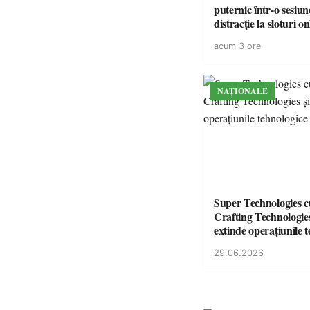
puternic într-o sesiun
distracție la sloturi on
volatilitatea sau nive
acum 3 ore
NAȚIONALE
Super Technologies 
Crafting Technologies 
extinde operațiunile 
din România
29.06.2026