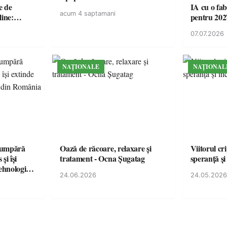
e de
IA cu o fa
acum 4 saptamani
line:
pentru 202
lul RTP?
07.07.2026
NAȚIONALE
NAȚIONAL
cumpără
Oază de răcoare, relaxare și
Viitorul cr
și își
tratament - Ocna Șugatag
speranță și
tehnologice
24.06.2026
24.05.2026