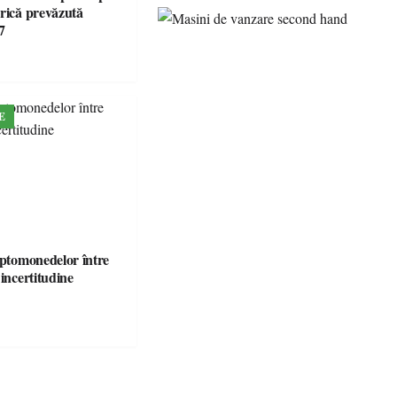
brică prevăzută
7
E
iptomonedelor între
 incertitudine