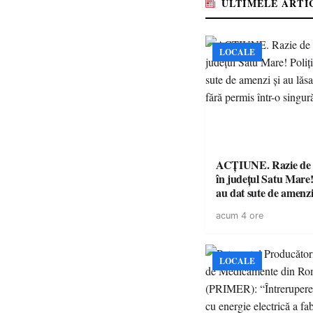
ULTIMELE ARTI
LOCALE
ACȚIUNE. Razie de 
în județul Satu Mare! P
au dat sute de amenzi 
14 șoferi fără permis 
acum 4 ore
singură zi
LOCALE