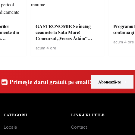
rilor
GASTRONOMIE Se încing
Programul
amente din
ceaunele la Satu Mare!
continuă și
:
Concursul „Veress Ádám”
acum 4 ore
ării cu
revine cu preparate
acum 4 ore
ricilor de
spectaculoase, premii și un jurat
în pericol
de renume
e
Primește ziarul gratuit pe email!
Abonează-te
CATEGORII
LINK-URI UTILE
Locale
Contact