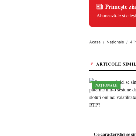
Primește zia
Abonează-te și citeșt
Acasa
Naționale
4 î
ARTICOLE SIMI
NAȚIONALE
Ce caracteristici se s