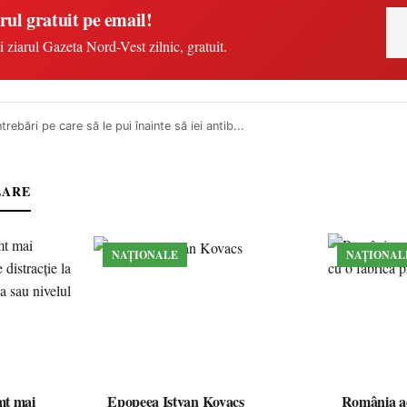
rul gratuit pe email!
i ziarul Gazeta Nord-Vest zilnic, gratuit.
ntrebări pe care să le pui înainte să iei antib...
LARE
NAȚIONALE
NAȚIONAL
imt mai
Epopeea Istvan Kovacs
România ac