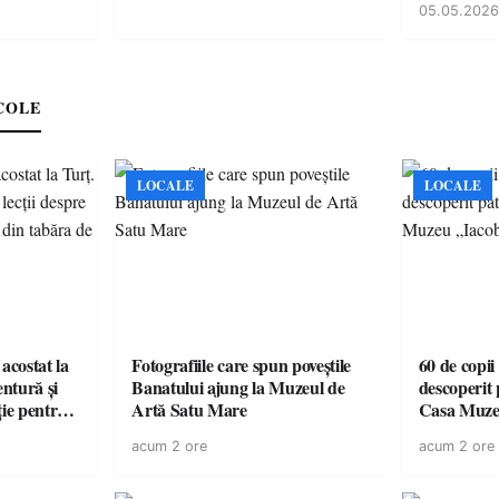
05.05.2026
COLE
LOCALE
LOCALE
acostat la
Fotografiile care spun poveștile
60 de copii
entură și
Banatului ajung la Muzeul de
descoperit 
ție pentru
Artă Satu Mare
Casa Muze
vară
acum 2 ore
acum 2 ore