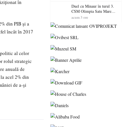
Primarul Simion Ardelean:
iziţionat în
„Oțeloaia rămâne un brand
Duel cu Minaur în turul 3.
al Codrului”
CSM Olimpia Satu Mare
începe aventura în Cupa
acum 3 ore
României la Baia Mare
12% din PIB şi a
fel încât în 2017
olitic al celor
r rolul strategic
ere anuală de
 la acel 2% din
mâniei de a-şi