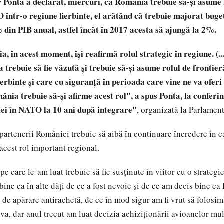
 Ponta a declarat, miercuri, că România trebuie să-şi asume 
 într-o regiune fierbinte, el arătând că trebuie majorat buge
 din PIB anual, astfel încât în 2017 acesta să ajungă la 2%.
 în acest moment, îşi reafirmă rolul strategic în regiune. (...
rebuie să fie văzută şi trebuie să-şi asume rolul de frontie
ierbinte şi care cu siguranţă în perioada care vine ne va oferi
nia trebuie să-şi afirme acest rol", a spus Ponta, la conferi
ei în NATO la 10 ani după integrare"
, organizată la Parlament
i partenerii României trebuie să aibă în continuare încredere în 
acest rol important regional.
pe care le-am luat trebuie să fie susţinute în viitor cu o strateg
ine ca în alte dăţi de ce a fost nevoie şi de ce am decis bine ca
 de apărare antirachetă, de ce în mod sigur am fi vrut să folosim
eva, dar anul trecut am luat decizia achiziţionării avioanelor mu