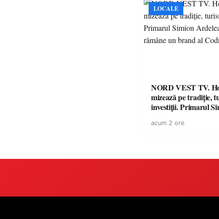
LOCALE
NORD VEST TV. H
mizează pe tradiție, t
investiții. Primarul Simion
Ardelean: „Oțeloaia
acum 2 ore
brand al Codrului”