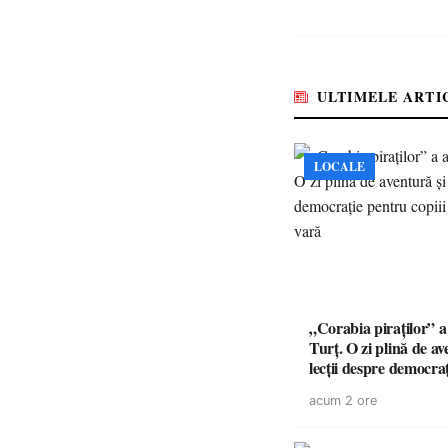
ULTIMELE ARTI
LOCALE
„Corabia piraților” a 
Turț. O zi plină de av
lecții despre democra
copiii din tabăra de 
acum 2 ore