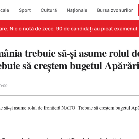
cale
Sport
Cultură
Naționale
Bursa zvonurilor
e. Nicio notă de zece, 90 de candidați au picat examenul
nia trebuie să-şi asume rolul de
uie să creştem bugetul Apărări
0:00