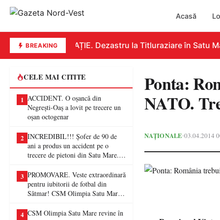
Acasă
Lo
EDUCAȚIE. Dezastru la Titluraziare în Satu Mar
BREAKING
Ponta: Româ
CELE MAI CITITE
NATO. Treb
ACCIDENT. O oșancă din
1
Negrești-Oaș a lovit pe trecere un
oșan octogenar
NAȚIONALE
03.04.2014 0
•
INCREDIBIL!!! Șofer de 90 de
2
ani a produs un accident pe o
trecere de pietoni din Satu Mare. O
femeie a ajuns la spital
PROMOVARE. Veste extraordinară
3
pentru iubitorii de fotbal din
Sătmar! CSM Olimpia Satu Mare
va juca în Liga a II-a
CSM Olimpia Satu Mare revine în
4