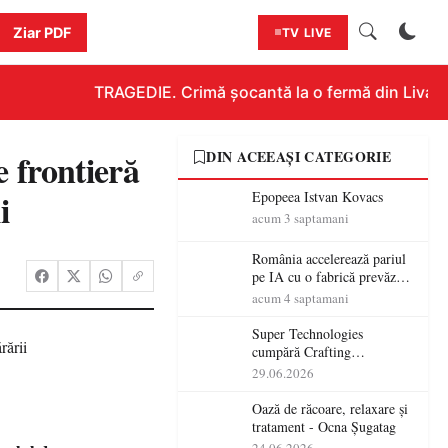
Ziar PDF
TV LIVE
TRAGEDIE. Crimă șocantă la o fermă din Livada!!!
 frontieră
DIN ACEEAȘI CATEGORIE
i
Epopeea Istvan Kovacs
acum 3 saptamani
România accelerează pariul
pe IA cu o fabrică prevăzută
pentru 2027
acum 4 saptamani
Super Technologies
cumpără Crafting
Technologies și își extinde
29.06.2026
operațiunile tehnologice din
România
Oază de răcoare, relaxare și
tratament - Ocna Șugatag