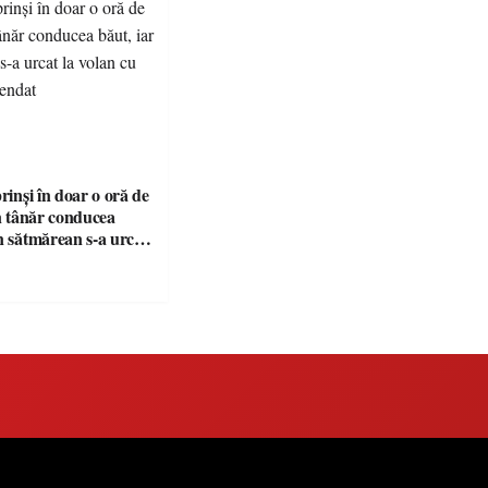
prinși în doar o oră de
Un tânăr conducea
n sătmărean s-a urcat
u permisul suspendat