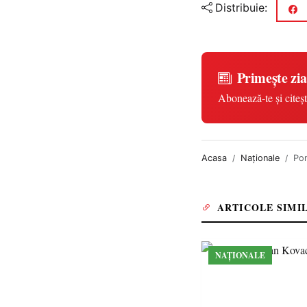
Distribuie:
Primește zia
Abonează-te și citeșt
Acasa
Naționale
Pon
ARTICOLE SIMI
NAȚIONALE