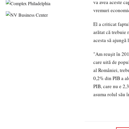
va avea aceste cap
vremuri economic
El a criticat fapt
arătat că trebuie
acesta să ajungă 
"Am reuşit în 201
care uită de popul
al României, trebu
0,2% din PIB a al
PIB, care nu e 2,3
asuma rolul său î