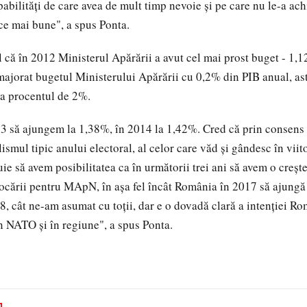
abilităţi de care avea de mult timp nevoie şi pe care nu le-a ach
e mai bune", a spus Ponta.
ul că în 2012 Ministerul Apărării a avut cel mai prost buget - 1,
 majorat bugetul Ministerului Apărării cu 0,2% din PIB anual, ast
la procentul de 2%.
3 să ajungem la 1,38%, în 2014 la 1,42%. Cred că prin consens p
ismul tipic anului electoral, al celor care văd şi gândesc în viito
ie să avem posibilitatea ca în următorii trei ani să avem o creşt
ocării pentru MApN, în aşa fel încât România în 2017 să ajungă
8, cât ne-am asumat cu toţii, dar e o dovadă clară a intenţiei Ro
n NATO şi în regiune", a spus Ponta.