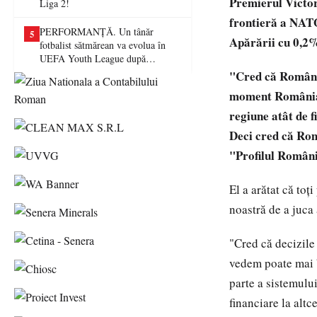
Premierul Victor
Liga 2!
frontieră a NATO
PERFORMANȚĂ. Un tânăr
5
Apărării cu 0,2%
fotbalist sătmărean va evolua în
UEFA Youth League după
transferul la Farul Constanța
"Cred că România,
moment România t
regiune atât de f
Deci cred că Româ
"Profilul Români
El a arătat că toţ
noastră de a juca 
"Cred că decizile 
vedem poate mai b
parte a sistemului
financiare la altc