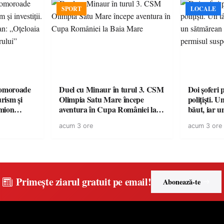
SPORT
LOCALE
omoroade
Duel cu Minaur în turul 3. CSM
Doi șoferi 
urism și
Olimpia Satu Mare începe
polițiști. 
aventura în Cupa României la
băut, iar u
 rămâne un
Baia Mare
la volan c
acum 3 ore
acum 3 ore
Primește ziarul gratuit pe email!
Abonează-te