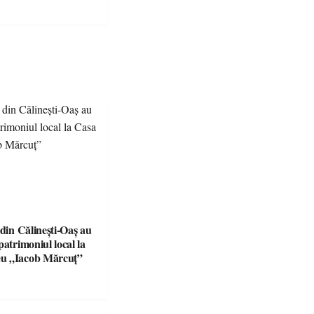
 din Călinești-Oaș au
patrimoniul local la
u „Iacob Mărcuț”