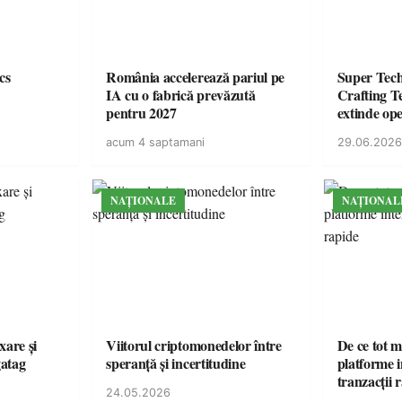
cs
România accelerează pariul pe
Super Tec
IA cu o fabrică prevăzută
Crafting Te
pentru 2027
extinde ope
din Român
acum 4 saptamani
29.06.2026
NAȚIONALE
NAȚIONAL
xare și
Viitorul criptomonedelor între
De ce tot m
gatag
speranță și incertitudine
platforme i
tranzacții 
24.05.2026