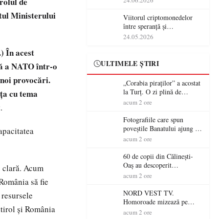
rolul de
24.06.2026
tul Ministerului
Viitorul criptomonedelor
între speranță și
incertitudine
24.05.2026
) În acest
ULTIMELE ȘTIRI
ră a NATO într-o
 noi provocări.
„Corabia piraților” a acostat
la Turț. O zi plină de
nţa cu tema
aventură și lecții despre
acum 2 ore
.
democrație pentru copiii din
tabăra de vară
Fotografiile care spun
poveștile Banatului ajung la
capacitatea
Muzeul de Artă Satu Mare
acum 2 ore
60 de copii din Călinești-
Oaș au descoperit
ie clară. Acum
patrimoniul local la Casa
acum 2 ore
 România să fie
Muzeu „Iacob Mărcuț”
NORD VEST TV.
 resursele
Homoroade mizează pe
ltirol şi România
tradiție, turism și investiții.
acum 2 ore