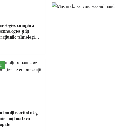
hnologies cumpără
chnologies și își
rațiunile tehnologice
ia
E
ai mulți români aleg
nternaționale cu
rapide