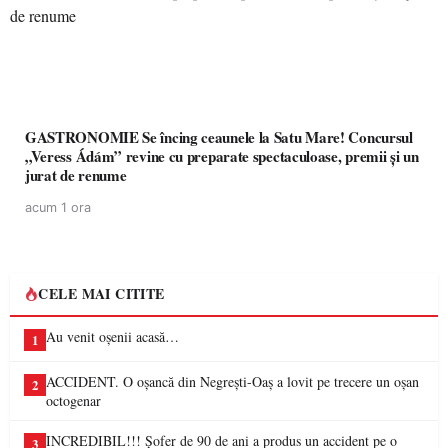
GASTRONOMIE Se încing ceaunele la Satu Mare! Concursul
„Veress Ádám” revine cu preparate spectaculoase, premii și un
jurat de renume
acum 1 ora
CELE MAI CITITE
Au venit oșenii acasă…
1
ACCIDENT. O oșancă din Negrești-Oaș a lovit pe trecere un oșan
2
octogenar
INCREDIBIL!!! Șofer de 90 de ani a produs un accident pe o
3