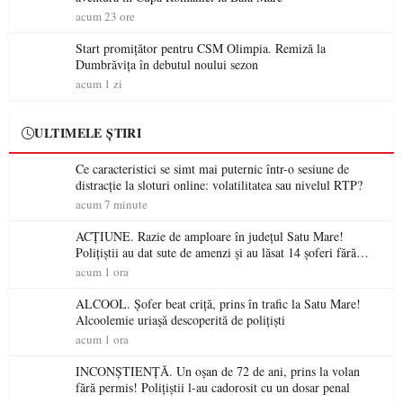
acum 23 ore
Start promițător pentru CSM Olimpia. Remiză la
Dumbrăvița în debutul noului sezon
acum 1 zi
ULTIMELE ȘTIRI
Ce caracteristici se simt mai puternic într-o sesiune de
distracție la sloturi online: volatilitatea sau nivelul RTP?
acum 7 minute
ACȚIUNE. Razie de amploare în județul Satu Mare!
Polițiștii au dat sute de amenzi și au lăsat 14 șoferi fără
permis într-o singură zi
acum 1 ora
ALCOOL. Șofer beat criță, prins în trafic la Satu Mare!
Alcoolemie uriașă descoperită de polițiști
acum 1 ora
INCONȘTIENȚĂ. Un oșan de 72 de ani, prins la volan
fără permis! Polițiștii l-au cadorosit cu un dosar penal