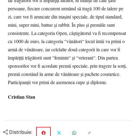
iar trăgatorii vor fi împărţiţi aleator, în manşe de câte şase
persoane, fiecare concurent urmând să tragă 100 de talere pe
zi, care vor fi aruncate din maşini speciale, de tipul standard,
mini, super mini, battue şi rabbit. În plus şi premiile sunt
consistente. La categoria Open, câştigătorul va fi recompensat
cu 1000 de euro, la categoria “vânători“ locul întâi va primi o
armă de vânătoare, iar celelalte două categorii în care vor fi
împărţiţi trăgătorii sunt “feminin“ şi “veterani“. Din partea
sponsorilor vor fi acordate premii speciale, prin tragere la sorţi,
premii constând în arme de vânătoare şi pachete cosmetice.
Participanţii vor primi de asemenea cupe şi diplome.
Cristian Stan
Distribuie: