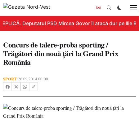
REPLICĂ. Deputatul PSD Mircea Govor îl atacă dur pe Ilie Bol
Concurs de talere-proba sporting /
Trăgători din nouă ţări la Grand Prix
România
SPORT
26.09.2014 00:00
•