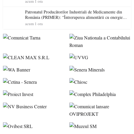
acum 1 ora
Patronatul Producătorilor Industriali de Medicamente din
România (PRIMER): “Întreruperea alimentării cu energie
electrică a fabricilor de medicamente va pune în pericol
acum 1 ora
accesul pacienților la medicamente esențiale