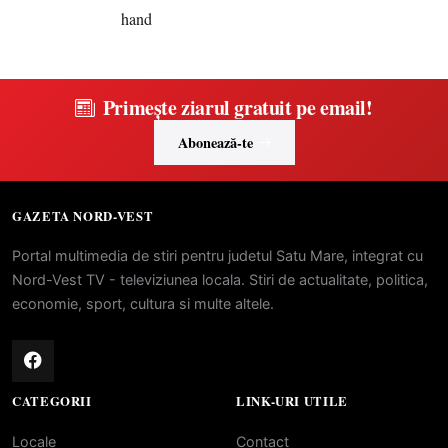
Primește ziarul gratuit pe email!
Abonează-te
GAZETA NORD-VEST
Portal multimedia de stiri pentru judetul Satu Mare, integrat cu
Nord-Vest TV - televiziunea locala. Stiri de actualitate, politica,
economie, sport, cultura si multe altele.
CATEGORII
LINK-URI UTILE
Locale
Contact