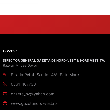
CONTACT
DIRECTOR GENERAL GAZETA DE NORD-VEST & NORD VEST TV:
Razvan Mircea Govor
Strada Petofi Sandor 4/A, Satu Mare
0361-407733
gazeta_nv@yahoo.com
www.gazetanord-vest.ro