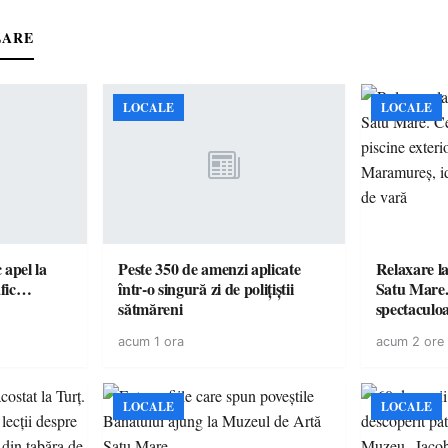
LARE
LOCALE
LOCALE
c apel la
Peste 350 de amenzi aplicate
Relaxare la
te în trafic…
într-o singură zi de polițiștii
Satu Mare.
sătmăreni
spectaculoa
cu cazare di
acum 1 ora
acum 2 ore
pentru o e
LOCALE
LOCALE