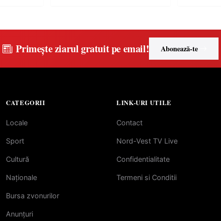
Primește ziarul gratuit pe email!
Abonează-te
CATEGORII
LINK-URI UTILE
Locale
Contact
Sport
Nord-Vest TV Live
Cultură
Confidentialitate
Naționale
Termeni si Conditii
Bursa zvonurilor
Anunțuri