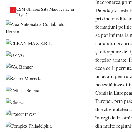
încoronarea primul
CSM Olimpia Satu Mare revine în
Deputaţilor este f
5
Liga 2!
privind modificare
formaţiuni politi
se pot înfiinţa la 
statutului propriu
şi elicoptere de 
forţelor armate. Î
ceea ce îi permit
un acord pentru c
necesită investiţ
Comisia European
Europei, prin pra
direct greutatea s
întregi de frustr
din multe regiuni 