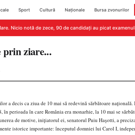
cale
Sport
Cultură
Naționale
Bursa zvonurilor
re. Nicio notă de zece, 90 de candidați au picat examenul
 prin ziare...
0
lor a decis ca ziua de 10 mai să redevină sărbătoare naţională.
8, în perioada în care România era monarhie, la 10 mai se sărbă
nerea de motive, iniţiatorul ei, senatorul Puiu Haşotti, a preciza
mente istorice importante: începutul domniei lui Carol I, indepen