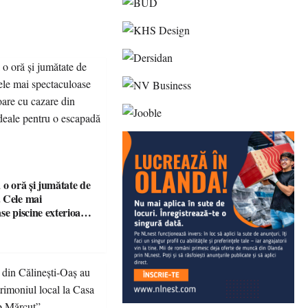
 o oră și jumătate de
 Cele mai
se piscine exterioare
n Maramureș, ideale
scapadă de vară