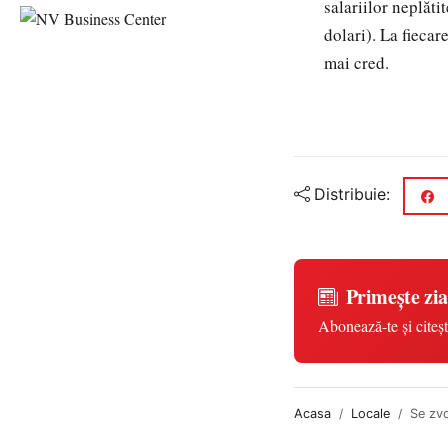
salariilor neplăti
dolari). La fiecar
mai cred.
Distribuie:
Primește zia
Abonează-te și citeșt
Acasa
Locale
Se zvo