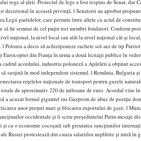
ui rege al ţării. Proiectul de lege a fost respins de Senat, dar 
or decizional în această privinţă. l Senatorii au aprobat propune
a Legii partidelor, care permite între altele ca actul de constitu
ce să fie semnat de cel puţin trei membri fondatori. Conform proi
nivel naţional, la nivel local sau atât la nivel naţional cât şi loca
. l Polonia a decis să achiziţioneze rachete sol-aer de tip Patriot
tip Eurocopter din Franţa în urma a două licitaţii publice în ved
n cadrul acordului, industria poloneză a Apărării a obţinut acces
e să susţină în mod independent sistemul. l România, Bulgaria ş
onectarea reţelelor naţionale de transport pentru gazele natural
ii totale de aproximativ 220 de milioane de euro. Acordul vine în
ă a acuzat formal gigantul rus Gazprom de abuz de poziţie dom
cticarea unor preţuri mari şi blocarea exportului de gaze. l Munci
ancţiunilor occidentale şi îi scriu preşedintelui Putin mesaje di
ări şi cu o economie cocoşată sub greutatea sancţiunilor internaţ
ale Rusiei protestează din cauza salariilor neplătite şi intră în 