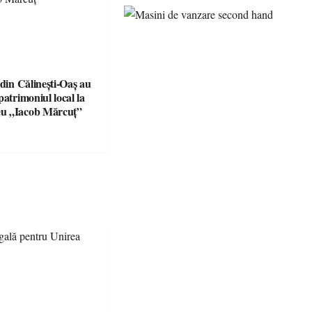
 din Călinești-Oaș au
patrimoniul local la
u „Iacob Mărcuț”