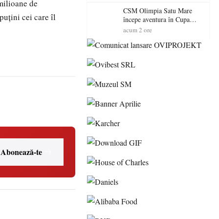
exterioare cu cazare din
 milioane de
Maramureș, ideale pentru o
CSM Olimpia Satu Mare
puţini cei care îl
escapadă de vară
începe aventura în Cupa
României la Baia Mare
acum 2 ore
Abonează-te