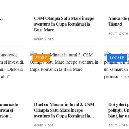
ă…
CSM Olimpia Satu Mare începe
Amical de 
aventura în Cupa României la
Tășnad
Baia Mare
acum 2 ore
acum 2 ore
SPORT
LOCALE
omoroade
Duel cu Minaur în turul 3. CSM
Doi șoferi 
urism și
Olimpia Satu Mare începe
polițiști. 
aventura în Cupa României la
băut, iar u
 rămâne un
Baia Mare
la volan c
acum 7 ore
acum 7 ore