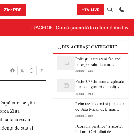
Ziar PDF
TV LIVE
TRAGEDIE. Crimă șocantă la o fermă din Livada!!
DIN ACEEAȘI CATEGORIE
Polițiștii sătmăreni fac apel
la responsabilitate în
trafic…
acum 1 ora
Peste 350 de amenzi aplicate
într-o singură zi de polițiștii
sătmăreni
acum 1 ora
 După cum se ştie,
Relaxare la o oră și jumătate
de Satu Mare. Cele mai
torea Ziua
spectaculoase piscine
acum 2 ore
t că la această
exterioare cu cazare din
Maramureș, ideale pentru o
„Corabia piraților” a acostat
denţa de stat şi
escapadă de vară
la Turț. O zi plină de