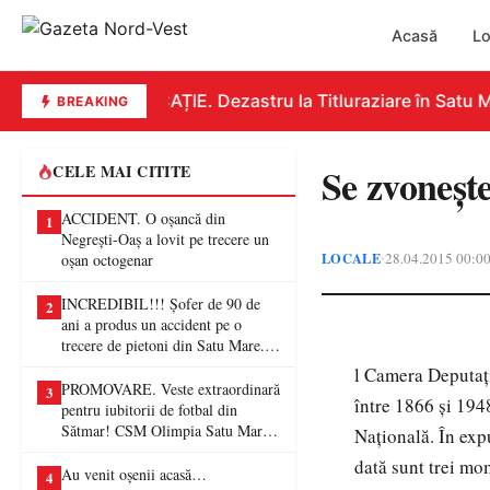
Acasă
Lo
EDUCAȚIE. Dezastru la Titluraziare în Satu Ma
BREAKING
Se zvoneşte
CELE MAI CITITE
ACCIDENT. O oșancă din
1
Negrești-Oaș a lovit pe trecere un
LOCALE
28.04.2015 00:0
•
oșan octogenar
INCREDIBIL!!! Șofer de 90 de
2
ani a produs un accident pe o
trecere de pietoni din Satu Mare. O
femeie a ajuns la spital
l Camera Deputaţi
PROMOVARE. Veste extraordinară
3
între 1866 şi 194
pentru iubitorii de fotbal din
Sătmar! CSM Olimpia Satu Mare
Naţională. În expu
va juca în Liga a II-a
dată sunt trei mo
Au venit oșenii acasă…
4