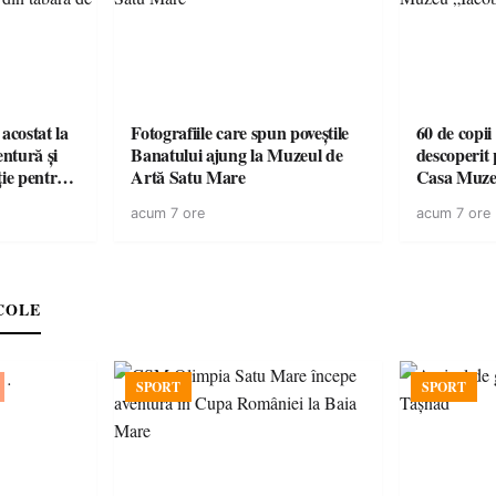
acostat la
Fotografiile care spun poveștile
60 de copii
entură și
Banatului ajung la Muzeul de
descoperit 
ție pentru
Artă Satu Mare
Casa Muze
vară
acum 7 ore
acum 7 ore
COLE
SPORT
SPORT