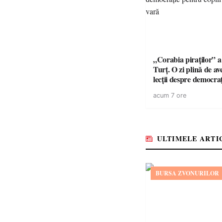
„Corabia piraților” a 
Turț. O zi plină de av
lecții despre democra
copiii din tabăra de 
acum 7 ore
ULTIMELE ARTI
BURSA ZVONURILOR