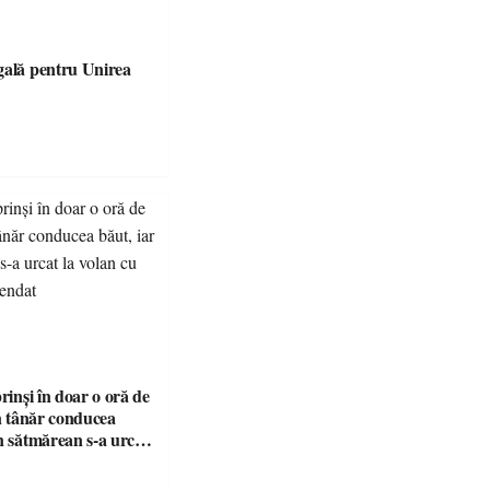
gală pentru Unirea
prinși în doar o oră de
Un tânăr conducea
n sătmărean s-a urcat
u permisul suspendat