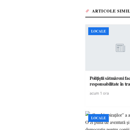
ARTICOLE SIMI
LOCALE
Polițiștii sătmăreni fa
responsabilita
acum 1 ora
LOCALE