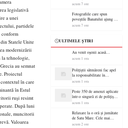
Camera
aventură și lecții despre
acum 7 ore
democrație pentru copiii din
rea legislativă
tabăra de vară
Fotografiile care spun
ire a unei
poveștile Banatului ajung la
Muzeul de Artă Satu Mare
ectului, partidele
acum 7 ore
l, conform
ULTIMELE ȘTIRI
 din Statele Unite
erea modernizării
Au venit oșenii acasă…
 la tehnologie,
acum 1 ora
i Grecia au semnat
Polițiștii sătmăreni fac apel
e. Proiectul
la responsabilitate în
trafic…
 contextul în care
acum 1 ora
inantă în Estul
Peste 350 de amenzi aplicate
într-o singură zi de polițiștii
torii ruşi resimt
sătmăreni
acum 1 ora
sperate. După luni
Relaxare la o oră și jumătate
ionale, muncitorii
de Satu Mare. Cele mai
grevă. Valoarea
spectaculoase piscine
acum 2 ore