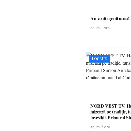
Au venit oșenii acas
acum 1 ora
LOCALE
NORD VEST TV. H
mizează pe tradiție, t
investiții. Primarul Simion
Ardelean: „Oțeloaia
acum 7 ore
brand al Codrului”