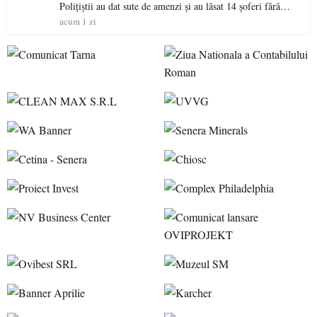
Polițiștii au dat sute de amenzi și au lăsat 14 șoferi fără
permis într-o singură zi
acum 1 zi