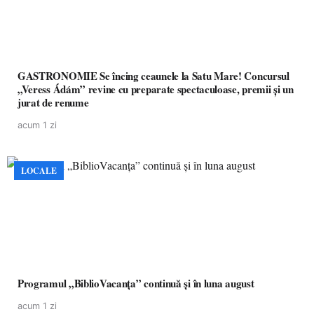
GASTRONOMIE Se încing ceaunele la Satu Mare! Concursul
„Veress Ádám” revine cu preparate spectaculoase, premii și un
jurat de renume
acum 1 zi
LOCALE
Programul „BiblioVacanța” continuă și în luna august
acum 1 zi