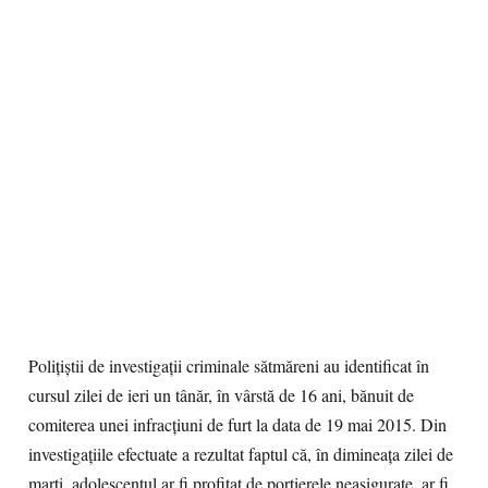
Poliţiştii de investigaţii criminale sătmăreni au identificat în
cursul zilei de ieri un tânăr, în vârstă de 16 ani, bănuit de
comiterea unei infracţiuni de furt la data de 19 mai 2015. Din
investigaţiile efectuate a rezultat faptul că, în dimineaţa zilei de
marţi, adolescentul ar fi profitat de portierele neasigurate, ar fi