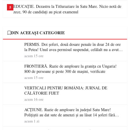
EDUCAȚIE. Dezastru la Titluraziare în Satu Mare. Nicio notă de
5
zece, 90 de candidați au picat examenul
DIN ACEEAȘI CATEGORIE
PERMIS. Doi șoferi, două dosare penale în doar 24 de ore
la Petea! Unul avea permisul suspendat, celălalt nu a avut
niciodată permis
acum 15 ore
FRONTIERĂ. Razie de amploare la granița cu Ungaria!
800 de persoane și peste 300 de mașini, verificate
acum 15 ore
VERTICALI PENTRU ROMÂNIA: JURNAL DE
CĂLĂTORIE FIJET
acum 16 ore
ACȚIUNE. Razie de amploare în județul Satu Mare!
Polițiștii au dat sute de amenzi și au lăsat 14 șoferi fără
permis într-o singură zi
acum 1 zi