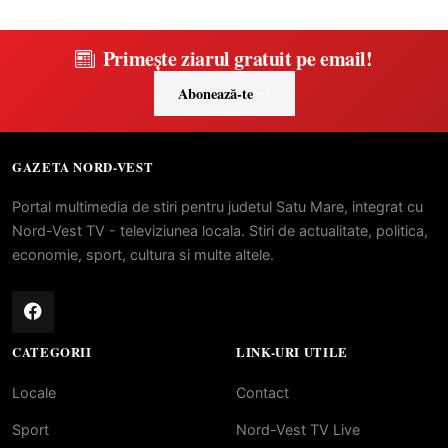
Primește ziarul gratuit pe email!
Abonează-te
GAZETA NORD-VEST
Portal multimedia de stiri pentru judetul Satu Mare, integrat cu
Nord-Vest TV - televiziunea locala. Stiri de actualitate, politica,
economie, sport, cultura si multe altele.
CATEGORII
LINK-URI UTILE
Locale
Contact
Sport
Nord-Vest TV Live