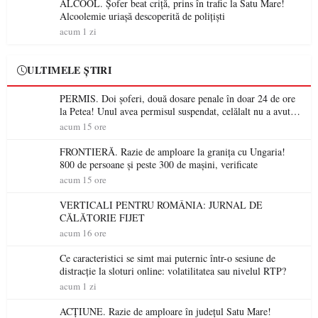
ALCOOL. Șofer beat criță, prins în trafic la Satu Mare!
Alcoolemie uriașă descoperită de polițiști
acum 1 zi
ULTIMELE ȘTIRI
PERMIS. Doi șoferi, două dosare penale în doar 24 de ore
la Petea! Unul avea permisul suspendat, celălalt nu a avut
niciodată permis
acum 15 ore
FRONTIERĂ. Razie de amploare la granița cu Ungaria!
800 de persoane și peste 300 de mașini, verificate
acum 15 ore
VERTICALI PENTRU ROMÂNIA: JURNAL DE
CĂLĂTORIE FIJET
acum 16 ore
Ce caracteristici se simt mai puternic într-o sesiune de
distracție la sloturi online: volatilitatea sau nivelul RTP?
acum 1 zi
ACȚIUNE. Razie de amploare în județul Satu Mare!