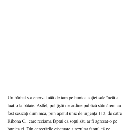
Un bărbat s-a enervat atât de tare pe bunica soţiei sale încât a
luat-o la bătaie. Astfel, poliţiştii de ordine publică sătmăreni au
fost sesizaţi duminică, prin apelul unic de urgenţă 112, de către
Ribona C., care reclama faptul că soţul său ar fi agresat-o pe
bunica ei. Din cercetările efectuate a rezultat faptul că pe