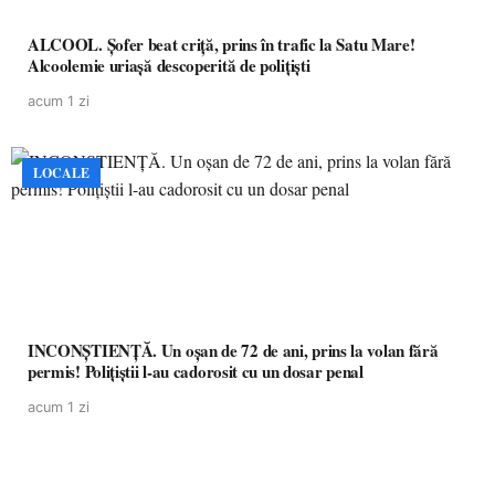
ALCOOL. Șofer beat criță, prins în trafic la Satu Mare!
Alcoolemie uriașă descoperită de polițiști
acum 1 zi
LOCALE
INCONȘTIENȚĂ. Un oșan de 72 de ani, prins la volan fără
permis! Polițiștii l-au cadorosit cu un dosar penal
acum 1 zi