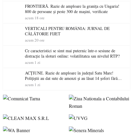
FRONTIERĂ. Razie de amploare la granița cu Ungaria!
800 de persoane și peste 300 de mașini, verificate
acum 18 ore
VERTICALI PENTRU ROMÂNIA: JURNAL DE
CĂLĂTORIE FIJET
acum 20 ore
Ce caracteristici se simt mai puternic într-o sesiune de
distracție la sloturi online: volatilitatea sau nivelul RTP?
acum 1 zi
ACȚIUNE. Razie de amploare în județul Satu Mare!
Polițiștii au dat sute de amenzi și au lăsat 14 șoferi fără
permis într-o singură zi
acum 1 zi