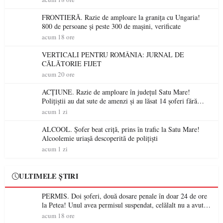
FRONTIERĂ. Razie de amploare la granița cu Ungaria!
800 de persoane și peste 300 de mașini, verificate
acum 18 ore
VERTICALI PENTRU ROMÂNIA: JURNAL DE
CĂLĂTORIE FIJET
acum 20 ore
ACȚIUNE. Razie de amploare în județul Satu Mare!
Polițiștii au dat sute de amenzi și au lăsat 14 șoferi fără
permis într-o singură zi
acum 1 zi
ALCOOL. Șofer beat criță, prins în trafic la Satu Mare!
Alcoolemie uriașă descoperită de polițiști
acum 1 zi
ULTIMELE ȘTIRI
PERMIS. Doi șoferi, două dosare penale în doar 24 de ore
la Petea! Unul avea permisul suspendat, celălalt nu a avut
niciodată permis
acum 18 ore