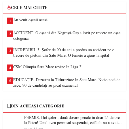
CELE MAI CITITE
Au venit oșenii acasă…
1
ACCIDENT. O oșancă din Negrești-Oaș a lovit pe trecere un oșan
2
octogenar
INCREDIBIL!!! Șofer de 90 de ani a produs un accident pe o
3
trecere de pietoni din Satu Mare. O femeie a ajuns la spital
CSM Olimpia Satu Mare revine în Liga 2!
4
EDUCAȚIE. Dezastru la Titluraziare în Satu Mare. Nicio notă de
5
zece, 90 de candidați au picat examenul
DIN ACEEAȘI CATEGORIE
PERMIS. Doi șoferi, două dosare penale în doar 24 de ore
la Petea! Unul avea permisul suspendat, celălalt nu a avut
niciodată permis
acum 18 ore