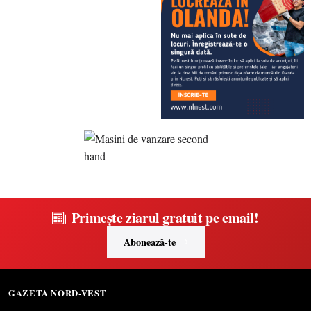
Primește ziarul gratuit pe email!
Abonează-te
GAZETA NORD-VEST