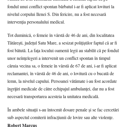
fondul unui conflict spontan bărbatul i-ar fi aplicat lovituri la
nivelul corpului Ilenei S. Din fericire, nu a fost necesară
intervenţia personalului medical.
Tot duminică, o femeie în vârstă de 46 de ani, din localitatea
Tătăreşti, judeţul Satu Mare, a sesizat poliţiştilor faptul că ar fi
fost bătută. La faţa locului oamenii legii au stabilit că pe fondul
unor neînţelegeri a intervenit un conflict spontan în timpul
căruia vecina sa, o femeie în vârstă de 67 de ani, i-ar fi aplicat
reclamantei, în vârstă de 46 de ani, o lovitură cu o bucată de
lemn, la nivelul capului. Persoanei vătămate i-au fost acordate
îngrijiri medicale de către echipajul ambulanţei, dar nu a fost
necesară transportarea acesteia la unitatea medicală.
În ambele situaţii s-au întocmit dosare penale şi se fac cercetări
sub aspectul comiterii infracţiunii de lovire sau alte violenţe.
Robert Marcus