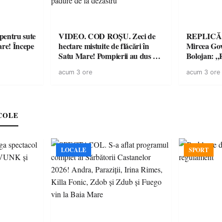
entru sute
VIDEO. COD ROȘU. Zeci de
REPLICĂ.
are! Începe
hectare mistuite de flăcări în
Mircea Govo
Satu Mare! Pompierii au dus o
Bolojan: „R
luptă contracronometru pentru
facturile cu
acum 3 ore
acum 3 ore
a salva o pădure de la dezastru
economici”
COLE
LOCALE
SPORT