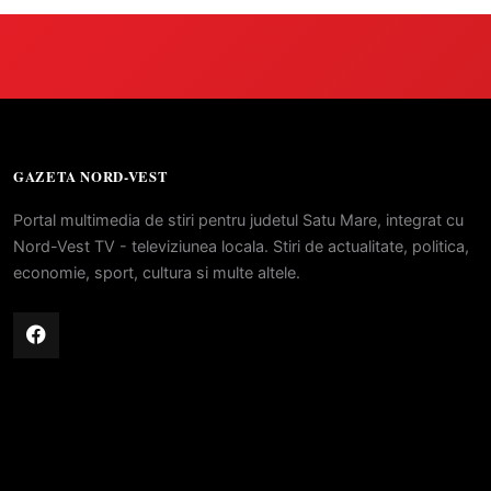
GAZETA NORD-VEST
Portal multimedia de stiri pentru judetul Satu Mare, integrat cu
Nord-Vest TV - televiziunea locala. Stiri de actualitate, politica,
economie, sport, cultura si multe altele.