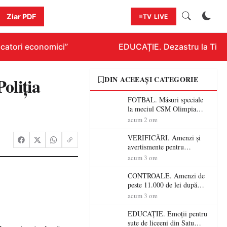
Ziar PDF
TV LIVE
catori economici”
EDUCAȚIE. Dezastru la Titlura
oliţia
DIN ACEEAȘI CATEGORIE
FOTBAL. Măsuri speciale
la meciul CSM Olimpia
Satu Mare – CSM Reșița!
acum 2 ore
Jandarmii vin cu
avertismente clare pentru
VERIFICĂRI. Amenzi și
suporteri
avertismente pentru
crescătorii de animale din
acum 3 ore
Satu Mare! DSVSA anunță
controale în toate
CONTROALE. Amenzi de
gospodăriile și face apel la
peste 11.000 de lei după
respectarea legii
controalele DSVSA Satu
acum 3 ore
Mare! O covrigărie și o
cantină, sancționate pentru
EDUCAȚIE. Emoții pentru
nereguli
sute de liceeni din Satu