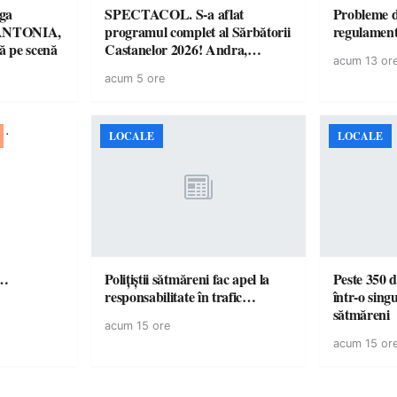
ga
SPECTACOL. S-a aflat
Probleme d
! ANTONIA,
programul complet al Sărbătorii
regulamen
 pe scenă
Castanelor 2026! Andra,
acum 13 or
Paraziții, Irina Rimes, Killa
acum 5 ore
Fonic, Zdob și Zdub și Fuego
vin la Baia Mare
LOCALE
LOCALE
ă…
Polițiștii sătmăreni fac apel la
Peste 350 d
responsabilitate în trafic…
într-o singu
sătmăreni
acum 15 ore
acum 15 or