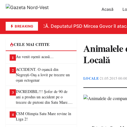
Acasă
Lo
REPLICĂ. Deputatul PSD Mircea Govor îl atacă du
BREAKING
Animalele d
CELE MAI CITITE
Locală
Au venit oșenii acasă…
1
ACCIDENT. O oșancă din
2
Negrești-Oaș a lovit pe trecere un
LOCALE
21.05.2015 00:0
•
oșan octogenar
INCREDIBIL!!! Șofer de 90 de
3
ani a produs un accident pe o
trecere de pietoni din Satu Mare. O
femeie a ajuns la spital
CSM Olimpia Satu Mare revine în
4
Liga 2!