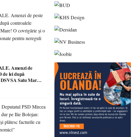
E. Amenzi de
0 de lei după
le DSVSA Satu Mare!
e și o cantină,
 pentru nereguli