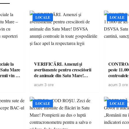
LOCALE
LOCALE
iale la
VERIFICĂRI. Amenzi și
CONTROAL
 Satu Mare
avertismente pentru crescătorii
peste 11.00
mii vin cu
de animale din Satu Mare!
controale
ntru
DSVSA anunță controale în
O covrigări
acum 3 ore
acum 3 ore
toate gospodăriile și face apel la
sancționate
respectarea legii
LOCALE
LOCALE