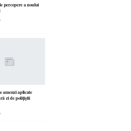
e percepere a noului
t
e
e amenzi aplicate
ră zi de polițiștii
e