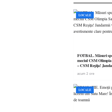
LOCALE
FOTBAL. Măsuri spec
meciul CSM Olimpia
– CSM Reșița! Jandar
avertismente clare pe
acum 2 ore
suporteri
LOCALE