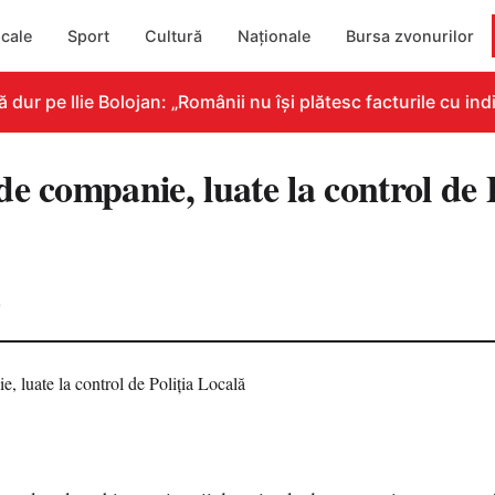
cale
Sport
Cultură
Naționale
Bursa zvonurilor
r pe Ilie Bolojan: „Românii nu își plătesc facturile cu indi
e companie, luate la control de P
0