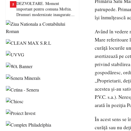
Primăria Satu Mar
DEZVOLTARE. Moment
5
patrupede. Primar
important pentru comuna Moftin.
Drumuri modernizate inaugurate în
îşi înmulţească ac
prezența autorităților județene
Având în vedere n
Mare referitoare l
curăţă locurile un
avertizează pe cet
privind stabilirea
gospodăresc, ordin
„Proprietarii, deţ
acestea şi-au sati
P.V.C. s.a.). Nere
arată în poziţia P
În acest sens se î
curăţă sau nu deţ