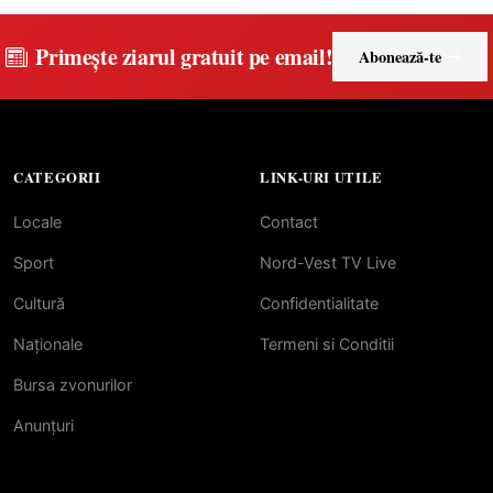
Primește ziarul gratuit pe email!
Abonează-te
CATEGORII
LINK-URI UTILE
Locale
Contact
Sport
Nord-Vest TV Live
Cultură
Confidentialitate
Naționale
Termeni si Conditii
Bursa zvonurilor
Anunțuri