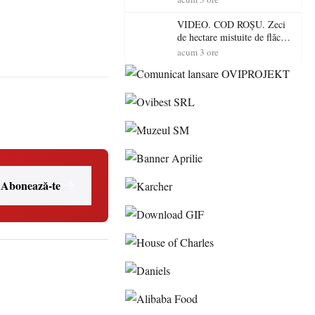
toamnă
VIDEO. COD ROȘU. Zeci
de hectare mistuite de flăcări
în Satu Mare! Pompierii au
acum 3 ore
dus o luptă
contracronometru pentru a
salva o pădure de la dezastru
Abonează-te