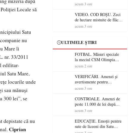
râng mizeria după
Mare! Începe BAC-ul de
acum 3 ore
toamnă
Poliţiei Locale să
VIDEO. COD ROȘU. Zeci
de hectare mistuite de flăcări
în Satu Mare! Pompierii au
acum 3 ore
dus o luptă
nicipiului Satu
contracronometru pentru a
de companie nu
salva o pădure de la dezastru
ULTIMELE ȘTIRI
tu Mare îi
FOTBAL. Măsuri speciale
L. nr. 33/2011
la meciul CSM Olimpia
 edilitar-
Satu Mare – CSM Reșița!
acum 2 ore
Jandarmii vin cu
piul Satu Mare,
avertismente clare pentru
VERIFICĂRI. Amenzi și
suporteri
reţe locurile unde
avertismente pentru
crescătorii de animale din
acum 3 ore
ngi sau mănuşi
Satu Mare! DSVSA anunță
a 300 lei”, se
controale în toate
CONTROALE. Amenzi de
gospodăriile și face apel la
peste 11.000 de lei după
respectarea legii
controalele DSVSA Satu
acum 3 ore
Mare! O covrigărie și o
cantină, sancționate pentru
nt depistate că nu
EDUCAȚIE. Emoții pentru
nereguli
sute de liceeni din Satu
Ciprian
onal.
Mare! Începe BAC-ul de
acum 3 ore