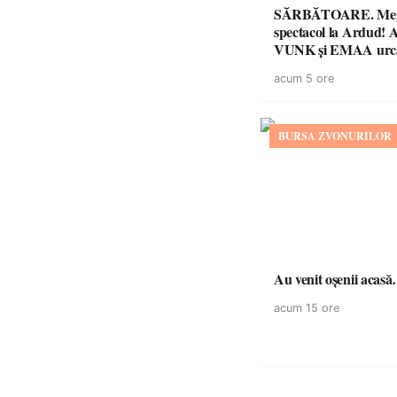
SĂRBĂTOARE. Me
spectacol la Ardud
VUNK și EMAA urcă
acum 5 ore
BURSA ZVONURILOR
Au venit oșenii acas
acum 15 ore