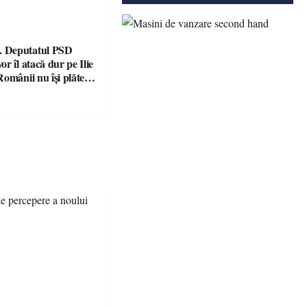
 Deputatul PSD
r îl atacă dur pe Ilie
omânii nu își plătesc
 indicatori