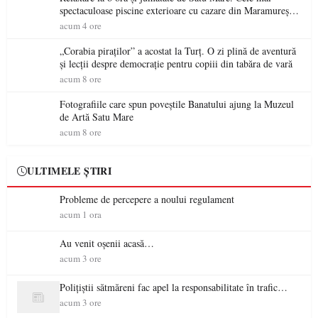
spectaculoase piscine exterioare cu cazare din Maramureș,
ideale pentru o escapadă de vară
acum 4 ore
„Corabia piraților” a acostat la Turț. O zi plină de aventură
și lecții despre democrație pentru copiii din tabăra de vară
acum 8 ore
Fotografiile care spun poveștile Banatului ajung la Muzeul
de Artă Satu Mare
acum 8 ore
ULTIMELE ȘTIRI
Probleme de percepere a noului regulament
acum 1 ora
Au venit oșenii acasă…
acum 3 ore
Polițiștii sătmăreni fac apel la responsabilitate în trafic…
acum 3 ore