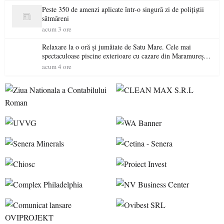
Peste 350 de amenzi aplicate într-o singură zi de polițiștii
sătmăreni
acum 3 ore
Relaxare la o oră și jumătate de Satu Mare. Cele mai
spectaculoase piscine exterioare cu cazare din Maramureș,
ideale pentru o escapadă de vară
acum 4 ore