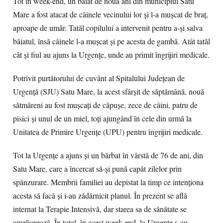
Tot în week-end, un băiat de nouă ani din municipiul Satu
Mare a fost atacat de câinele vecinului lor şi l-a muşcat de braţ,
aproape de umăr. Tatăl copilului a intervenit pentru a-şi salva
băiatul, însă câinele l-a muşcat şi pe acesta de gambă. Atât tatăl
cât şi fiul au ajuns la Urgenţe, unde au primit îngrijiri medicale.
Potrivit purtătorului de cuvânt al Spitalului Judeţean de
Urgenţă (SJU) Satu Mare, la acest sfârşit de săptămână, nouă
sătmăreni au fost muşcaţi de căpuşe, zece de câini, patru de
pisici şi unul de un miel, toţi ajungând în cele din urmă la
Unitatea de Primire Urgenţe (UPU) pentru îngrijiri medicale.
Tot la Urgenţe a ajuns şi un bărbat în vârstă de 76 de ani, din
Satu Mare, care a încercat să-şi pună capăt zilelor prin
spânzurare. Membrii familiei au depistat la timp ce intenţiona
acesta să facă şi i-au zădărnicit planul. În prezent se află
internat la Terapie Intensivă, dar starea sa de sănătate se
ameliorează. În total, în acest week-end, la Urgenţe s-au