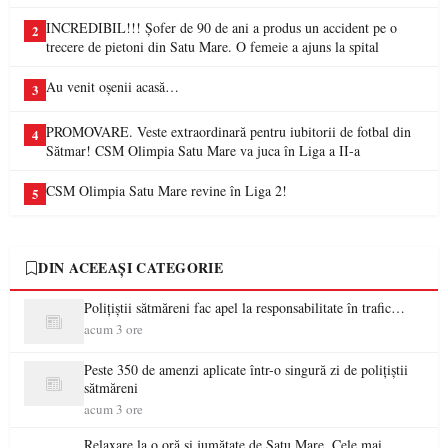
INCREDIBIL!!! Șofer de 90 de ani a produs un accident pe o
2
trecere de pietoni din Satu Mare. O femeie a ajuns la spital
Au venit oșenii acasă…
3
PROMOVARE. Veste extraordinară pentru iubitorii de fotbal din
4
Sătmar! CSM Olimpia Satu Mare va juca în Liga a II-a
CSM Olimpia Satu Mare revine în Liga 2!
5
DIN ACEEAȘI CATEGORIE
Polițiștii sătmăreni fac apel la responsabilitate în trafic…
acum 3 ore
Peste 350 de amenzi aplicate într-o singură zi de polițiștii
sătmăreni
acum 3 ore
Relaxare la o oră și jumătate de Satu Mare. Cele mai