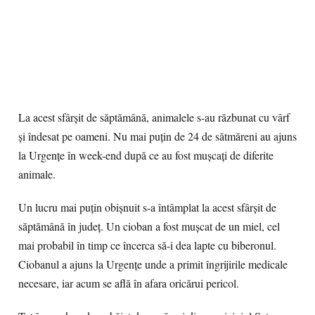
La acest sfârşit de săptămână, animalele s-au răzbunat cu vârf
şi îndesat pe oameni. Nu mai puţin de 24 de sătmăreni au ajuns
la Urgenţe în week-end după ce au fost muşcaţi de diferite
animale.
Un lucru mai puţin obişnuit s-a întâmplat la acest sfârşit de
săptămână în judeţ. Un cioban a fost muşcat de un miel, cel
mai probabil în timp ce încerca să-i dea lapte cu biberonul.
Ciobanul a ajuns la Urgenţe unde a primit îngrijirile medicale
necesare, iar acum se află în afara oricărui pericol.