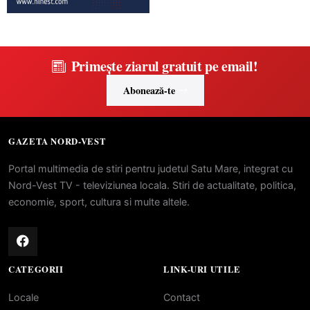
Primește ziarul gratuit pe email!
Abonează-te
GAZETA NORD-VEST
Portal multimedia de stiri pentru judetul Satu Mare, integrat cu
Nord-Vest TV - televiziunea locala. Stiri de actualitate, politica,
economie, sport, cultura si multe altele.
CATEGORII
LINK-URI UTILE
Locale
Contact