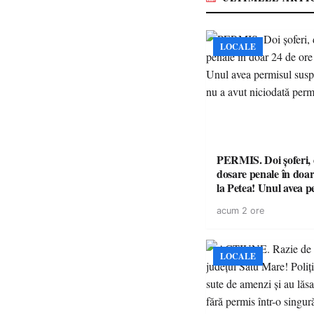
LOCALE
PERMIS. Doi șoferi,
dosare penale în doar
la Petea! Unul avea p
suspendat, celălalt nu
acum 2 ore
niciodată permis
LOCALE