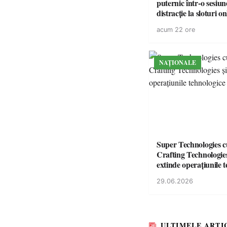
puternic într-o sesiun
distracție la sloturi on
volatilitatea sau nive
acum 22 ore
NAȚIONALE
Super Technologies 
Crafting Technologies 
extinde operațiunile 
din România
29.06.2026
ULTIMELE ARTI