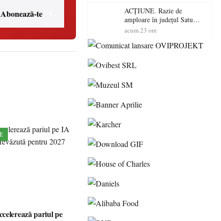
volatilitatea sau nivelul
RTP?
ACȚIUNE. Razie de
Abonează-te
amploare în județul Satu
Mare! Polițiștii au dat sute
acum 23 ore
de amenzi și au lăsat 14
șoferi fără permis într-o
singură zi
E
celerează pariul pe