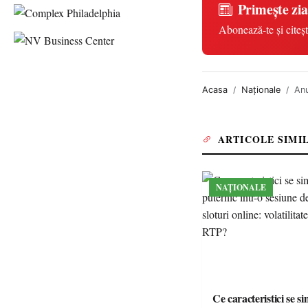
Primește zia
Abonează-te și citeșt
Acasa
Naționale
Anu
ARTICOLE SIMI
NAȚIONALE
Ce caracteristici se s