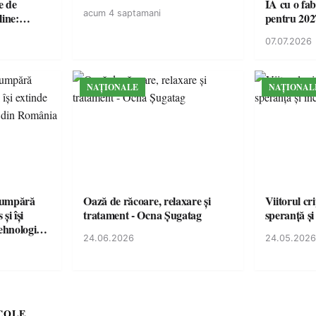
e de
IA cu o fa
acum 4 saptamani
line:
pentru 202
lul RTP?
07.07.2026
NAȚIONALE
NAȚIONAL
cumpără
Oază de răcoare, relaxare și
Viitorul cr
și își
tratament - Ocna Șugatag
speranță și
tehnologice
24.06.2026
24.05.2026
COLE