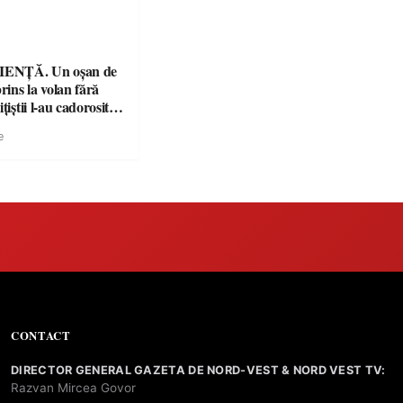
ENȚĂ. Un oșan de
prins la volan fără
țiștii l-au cadorosit
r penal
e
CONTACT
DIRECTOR GENERAL GAZETA DE NORD-VEST & NORD VEST TV:
Razvan Mircea Govor