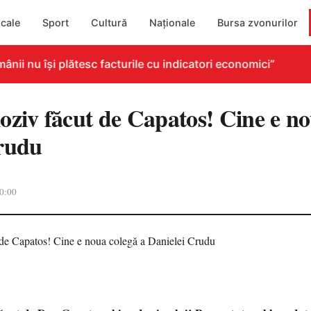
cale
Sport
Cultură
Naționale
Bursa zvonurilor
ii nu își plătesc facturile cu indicatori economici”
oziv făcut de Capatos! Cine e no
rudu
0:00