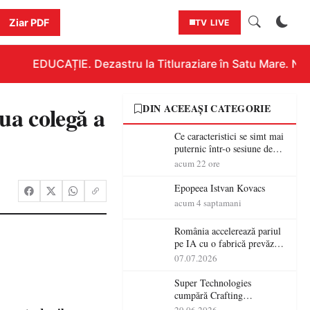
Ziar PDF
TV LIVE
EDUCAȚIE. Dezastru la Titluraziare în Satu Mare. Nici
ua colegă a
DIN ACEEAȘI CATEGORIE
Ce caracteristici se simt mai
puternic într-o sesiune de
distracție la sloturi online:
acum 22 ore
volatilitatea sau nivelul
RTP?
Epopeea Istvan Kovacs
acum 4 saptamani
România accelerează pariul
pe IA cu o fabrică prevăzută
pentru 2027
07.07.2026
Super Technologies
cumpără Crafting
Technologies și își extinde