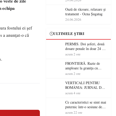
 veste de zile
29.06.2026
operațiunile tehnologice din
în echipa
România
Oază de răcoare, relaxare și
tratament - Ocna Șugatag
24.06.2026
ra fostului ei şef
ULTIMELE ȘTIRI
os a anunţat-o că
PERMIS. Doi șoferi, două
dosare penale în doar 24 de
ore la Petea! Unul avea
acum 2 ore
permisul suspendat, celălalt
s.
nu a avut niciodată permis
FRONTIERĂ. Razie de
amploare la granița cu
Ungaria! 800 de persoane și
acum 2 ore
peste 300 de mașini,
verificate
VERTICALI PENTRU
ROMÂNIA: JURNAL DE
CĂLĂTORIE FIJET
acum 4 ore
Ce caracteristici se simt mai
puternic într-o sesiune de
distracție la sloturi online:
acum 22 ore