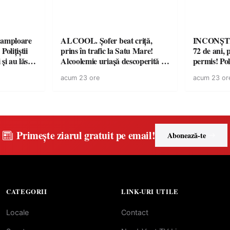
amploare
ALCOOL. Șofer beat criță,
INCONȘTI
olițiștii
prins în trafic la Satu Mare!
72 de ani, 
și au lăsat
Alcoolemie uriașă descoperită de
permis! Poli
într-o
polițiști
cu un dosa
acum 23 ore
acum 23 or
Primește ziarul gratuit pe email!
Abonează-te
CATEGORII
LINK-URI UTILE
Locale
Contact