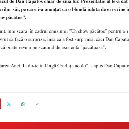
cut de Dan Capatos chiar de ziua lui! Prezentatorul le-a dat o
rilor săi, pe care i-a anunţat că o blondă iubită de ei revine 
ow păcătos".
t, luni seara, în cadrul emisiunii "Un show păcătos" pentru a-i u
vrut să facă o surpriză, însă ea a fost surprinsă, căci Dan Capat
i că poate reveni pe scaunul de asistentă "păcătoasă".
area Anei. Ia du-te tu lângă Cruduţa acolo", a spus Dan Capato