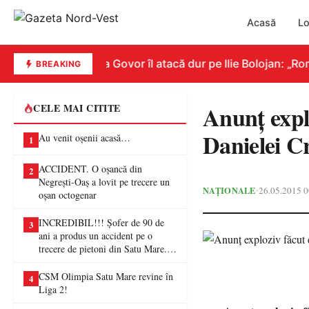
Acasă
Lo
utatul PSD Mircea Govor îl atacă dur pe Ilie Bolojan: „Român
BREAKING
Anunţ expl
CELE MAI CITITE
Danielei C
Au venit oșenii acasă…
1
ACCIDENT. O oșancă din
2
Negrești-Oaș a lovit pe trecere un
NAȚIONALE
26.05.2015 0
•
oșan octogenar
INCREDIBIL!!! Șofer de 90 de
3
ani a produs un accident pe o
trecere de pietoni din Satu Mare. O
femeie a ajuns la spital
CSM Olimpia Satu Mare revine în
4
Liga 2!