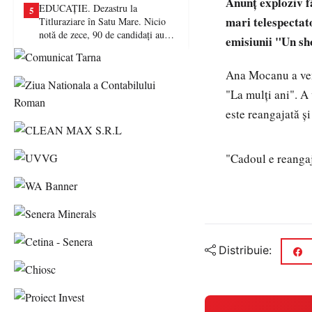
Anunţ exploziv fă
EDUCAȚIE. Dezastru la
5
mari telespectato
Titluraziare în Satu Mare. Nicio
notă de zece, 90 de candidați au
emisiunii "Un sh
picat examenul
Ana Mocanu a veni
"La mulţi ani". A 
este reangajată ş
"Cadoul e reangaj
Distribuie: