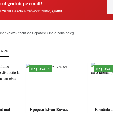
rul gratuit pe email!
i ziarul Gazeta Nord-Vest zilnic, gratuit.
nţ exploziv făcut de Capatos! Cine e noua coleg...
LARE
NAȚIONALE
NAȚIONAL
imt mai
Epopeea Istvan Kovacs
România ac