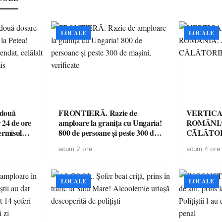
LOCALE
LOCALE
 două
FRONTIERĂ. Razie de
VERTICA
 24 de ore
amploare la granița cu Ungaria!
ROMÂNIA
ermisul
800 de persoane și peste 300 de
CĂLĂTOR
 a avut
mașini, verificate
acum 2 ore
acum 4 ore
LOCALE
LOCALE