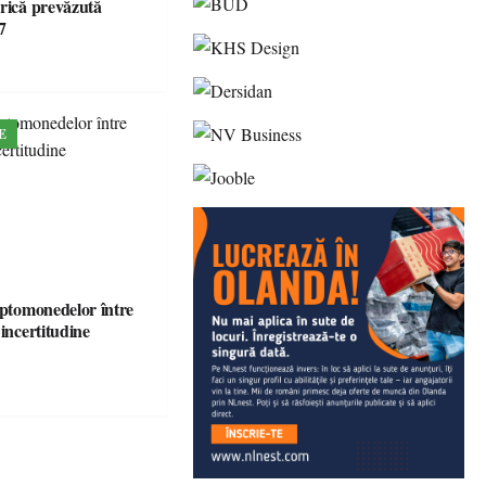
brică prevăzută
7
E
iptomonedelor între
 incertitudine