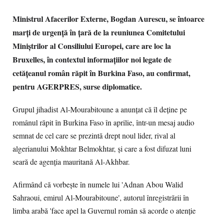
Ministrul Afacerilor Externe, Bogdan Aurescu, se întoarce
marți de urgență în țară de la reuniunea Comitetului
Miniștrilor al Consiliului Europei, care are loc la
Bruxelles, în contextul informațiilor noi legate de
cetățeanul român răpit în Burkina Faso, au confirmat,
pentru AGERPRES, surse diplomatice.
Grupul jihadist Al-Mourabitoune a anunțat că îl deține pe
românul răpit în Burkina Faso în aprilie, într-un mesaj audio
semnat de cel care se prezintă drept noul lider, rival al
algerianului Mokhtar Belmokhtar, și care a fost difuzat luni
seară de agenția mauritană Al-Akhbar.
Afirmând că vorbește în numele lui 'Adnan Abou Walid
Sahraoui, emirul Al-Mourabitoune', autorul înregistrării în
limba arabă 'face apel la Guvernul român să acorde o atenție