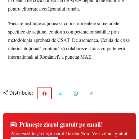
în Celula de criză convocată de MAE depun toate eforturile
pentru eliberarea cetățeanului român.
'Fiecare instituție acționează cu instrumentele și metodele
specifice de acțiune, conform competențelor stabilite prin
metodologia aprobată de CSAT. De asemenea, Celula de criză
interinstituțională continuă să colaboreze strâns cu partenerii
internaționali ai României', a punctat MAE.
Distribuie:
Primește ziarul gratuit pe email!
Abonează-te și citești ziarul Gazeta Nord-Vest zilnic, gratuit.