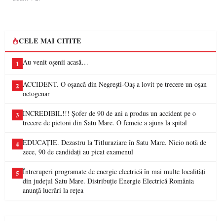
CELE MAI CITITE
Au venit oșenii acasă…
1
ACCIDENT. O oșancă din Negrești-Oaș a lovit pe trecere un oșan
2
octogenar
INCREDIBIL!!! Șofer de 90 de ani a produs un accident pe o
3
trecere de pietoni din Satu Mare. O femeie a ajuns la spital
EDUCAȚIE. Dezastru la Titluraziare în Satu Mare. Nicio notă de
4
zece, 90 de candidați au picat examenul
Întreruperi programate de energie electrică în mai multe localități
5
din județul Satu Mare. Distribuție Energie Electrică România
anunță lucrări la rețea