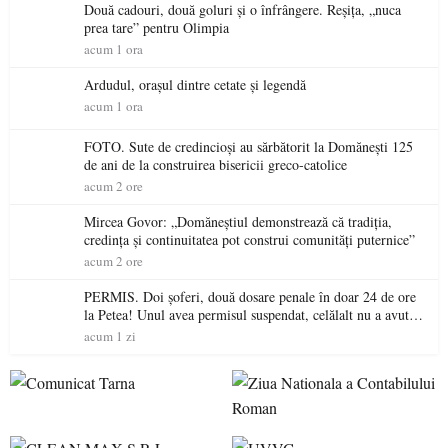
Două cadouri, două goluri și o înfrângere. Reșița, „nuca
prea tare” pentru Olimpia
acum 1 ora
Ardudul, orașul dintre cetate și legendă
acum 1 ora
FOTO. Sute de credincioși au sărbătorit la Domănești 125
de ani de la construirea bisericii greco-catolice
acum 2 ore
Mircea Govor: „Domăneștiul demonstrează că tradiția,
credința și continuitatea pot construi comunități puternice”
acum 2 ore
PERMIS. Doi șoferi, două dosare penale în doar 24 de ore
la Petea! Unul avea permisul suspendat, celălalt nu a avut
niciodată permis
acum 1 zi