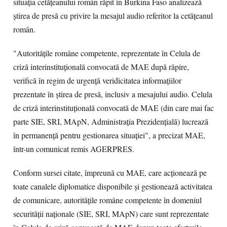
situația cetățeanului român răpit în Burkina Faso analizează
știrea de presă cu privire la mesajul audio referitor la cetățeanul
român.
"Autoritățile române competente, reprezentate în Celula de
criză interinstituțională convocată de MAE după răpire,
verifică în regim de urgență veridicitatea informațiilor
prezentate în știrea de presă, inclusiv a mesajului audio. Celula
de criză interinstituțională convocată de MAE (din care mai fac
parte SIE, SRI, MApN, Administrația Prezidențială) lucrează
în permanență pentru gestionarea situației", a precizat MAE,
într-un comunicat remis AGERPRES.
Conform sursei citate, împreună cu MAE, care acționează pe
toate canalele diplomatice disponibile și gestionează activitatea
de comunicare, autoritățile române competente în domeniul
securității naționale (SIE, SRI, MApN) care sunt reprezentate