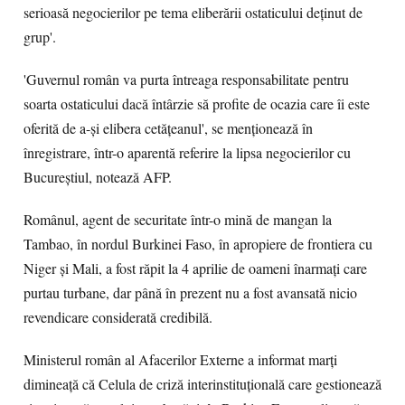
serioasă negocierilor pe tema eliberării ostaticului deținut de
grup'.
'Guvernul român va purta întreaga responsabilitate pentru
soarta ostaticului dacă întârzie să profite de ocazia care îi este
oferită de a-și elibera cetățeanul', se menționează în
înregistrare, într-o aparentă referire la lipsa negocierilor cu
Bucureștiul, notează AFP.
Românul, agent de securitate într-o mină de mangan la
Tambao, în nordul Burkinei Faso, în apropiere de frontiera cu
Niger și Mali, a fost răpit la 4 aprilie de oameni înarmați care
purtau turbane, dar până în prezent nu a fost avansată nicio
revendicare considerată credibilă.
Ministerul român al Afacerilor Externe a informat marți
dimineață că Celula de criză interinstituțională care gestionează