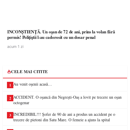
INCONȘTIENȚĂ. Un oșan de 72 de ani, prins la volan fără
permis! Polițiștii l-au cadorosit cu un dosar penal
acum 1 zi
CELE MAI CITITE
Au venit oșenii acasă…
1
ACCIDENT. O oșancă din Negrești-Oaș a lovit pe trecere un oșan
2
octogenar
INCREDIBIL!!! Șofer de 90 de ani a produs un accident pe o
3
trecere de pietoni din Satu Mare. O femeie a ajuns la spital