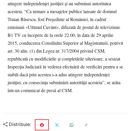
atingere independenţei justiţiei şi au subminat autoritatea
acesteia. “Ca urmare a mesajelor publice lansate de domnul
Traian Băsescu, fost Preşedinte al României, în cadrul
emisiunii «Ultimul Cuvânt», difuzată de postul de televiziune
B1 TV cu începere de la orele 22.00, în data de 29 aprilie
2015, conducerea Consiliului Superior al Magistraturii, potrivit
art. 30 alin. (1) din Legea nr. 317/2004 privind CSM,
republicată cu modificările şi completările ulterioare, a sesizat
Inspecţia Judiciară în vederea efectuării de verificări pentru a se
stabili dacă prin acestea s-a adus atingere independenţei
justiţiei, cu consecinţa subminării autorităţii acesteia”, se arăta
într-un comunicat de presă al CSM.
Distribuie: