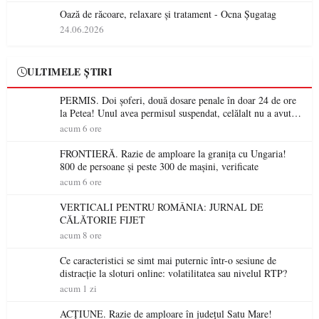
Oază de răcoare, relaxare și tratament - Ocna Șugatag
24.06.2026
ULTIMELE ȘTIRI
PERMIS. Doi șoferi, două dosare penale în doar 24 de ore
la Petea! Unul avea permisul suspendat, celălalt nu a avut
niciodată permis
acum 6 ore
FRONTIERĂ. Razie de amploare la granița cu Ungaria!
800 de persoane și peste 300 de mașini, verificate
acum 6 ore
VERTICALI PENTRU ROMÂNIA: JURNAL DE
CĂLĂTORIE FIJET
acum 8 ore
Ce caracteristici se simt mai puternic într-o sesiune de
distracție la sloturi online: volatilitatea sau nivelul RTP?
acum 1 zi
ACȚIUNE. Razie de amploare în județul Satu Mare!