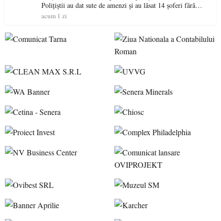
Polițiștii au dat sute de amenzi și au lăsat 14 șoferi fără
permis într-o singură zi
acum 1 zi