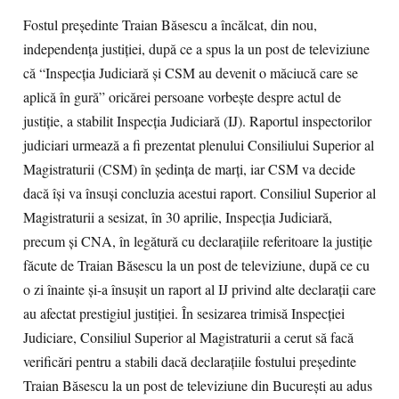
Fostul preşedinte Traian Băsescu a încălcat, din nou,
independenţa justiţiei, după ce a spus la un post de televiziune
că “Inspecţia Judiciară şi CSM au devenit o măciucă care se
aplică în gură” oricărei persoane vorbeşte despre actul de
justiţie, a stabilit Inspecţia Judiciară (IJ). Raportul inspectorilor
judiciari urmează a fi prezentat plenului Consiliului Superior al
Magistraturii (CSM) în şedinţa de marţi, iar CSM va decide
dacă îşi va însuşi concluzia acestui raport. Consiliul Superior al
Magistraturii a sesizat, în 30 aprilie, Inspecţia Judiciară,
precum şi CNA, în legătură cu declaraţiile referitoare la justiţie
făcute de Traian Băsescu la un post de televiziune, după ce cu
o zi înainte şi-a însuşit un raport al IJ privind alte declaraţii care
au afectat prestigiul justiţiei. În sesizarea trimisă Inspecţiei
Judiciare, Consiliul Superior al Magistraturii a cerut să facă
verificări pentru a stabili dacă declaraţiile fostului preşedinte
Traian Băsescu la un post de televiziune din Bucureşti au adus