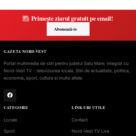
Primește ziarul gratuit pe email!
Abonează-te
GAZETA NORD-VEST
Portal multimedia de stiri pentru judetul Satu Mare, integrat cu
Nord-Vest TV - televiziunea locala. Stiri de actualitate, politica,
economie, sport, cultura si multe altele.
CATEGORII
LINK-URI UTILE
Locale
Contact
Sport
Nord-Vest TV Live