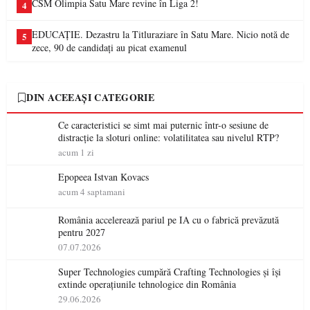
CSM Olimpia Satu Mare revine în Liga 2!
4
EDUCAȚIE. Dezastru la Titluraziare în Satu Mare. Nicio notă de
5
zece, 90 de candidați au picat examenul
DIN ACEEAȘI CATEGORIE
Ce caracteristici se simt mai puternic într-o sesiune de
distracție la sloturi online: volatilitatea sau nivelul RTP?
acum 1 zi
Epopeea Istvan Kovacs
acum 4 saptamani
România accelerează pariul pe IA cu o fabrică prevăzută
pentru 2027
07.07.2026
Super Technologies cumpără Crafting Technologies și își
extinde operațiunile tehnologice din România
29.06.2026