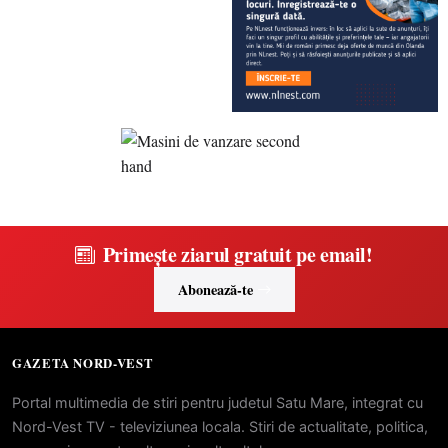
Primește ziarul gratuit pe email!
Abonează-te
GAZETA NORD-VEST
Portal multimedia de stiri pentru judetul Satu Mare, integrat cu
Nord-Vest TV - televiziunea locala. Stiri de actualitate, politica,