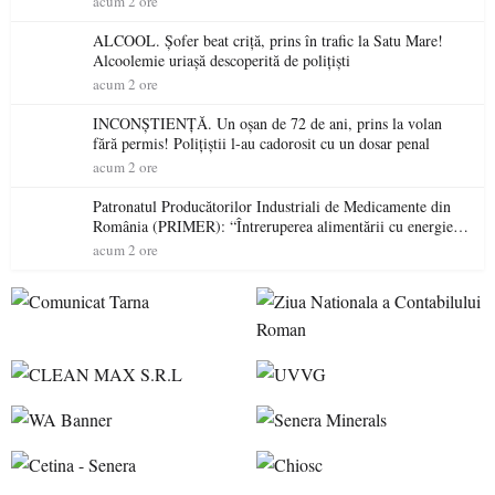
acum 2 ore
ALCOOL. Șofer beat criță, prins în trafic la Satu Mare!
Alcoolemie uriașă descoperită de polițiști
acum 2 ore
INCONȘTIENȚĂ. Un oșan de 72 de ani, prins la volan
fără permis! Polițiștii l-au cadorosit cu un dosar penal
acum 2 ore
Patronatul Producătorilor Industriali de Medicamente din
România (PRIMER): “Întreruperea alimentării cu energie
electrică a fabricilor de medicamente va pune în pericol
acum 2 ore
accesul pacienților la medicamente esențiale