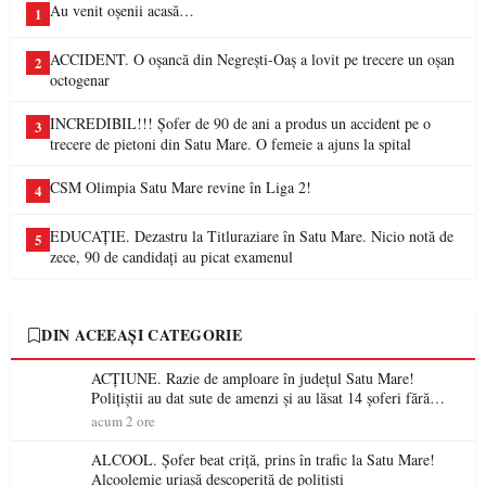
Au venit oșenii acasă…
1
ACCIDENT. O oșancă din Negrești-Oaș a lovit pe trecere un oșan
2
octogenar
INCREDIBIL!!! Șofer de 90 de ani a produs un accident pe o
3
trecere de pietoni din Satu Mare. O femeie a ajuns la spital
CSM Olimpia Satu Mare revine în Liga 2!
4
EDUCAȚIE. Dezastru la Titluraziare în Satu Mare. Nicio notă de
5
zece, 90 de candidați au picat examenul
DIN ACEEAȘI CATEGORIE
ACȚIUNE. Razie de amploare în județul Satu Mare!
Polițiștii au dat sute de amenzi și au lăsat 14 șoferi fără
permis într-o singură zi
acum 2 ore
ALCOOL. Șofer beat criță, prins în trafic la Satu Mare!
Alcoolemie uriașă descoperită de polițiști