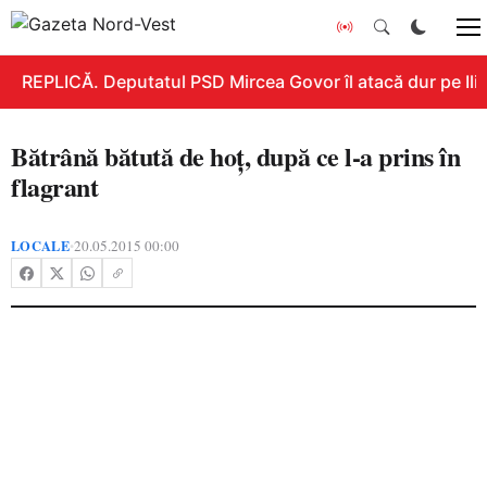
REPLICĂ. Deputatul PSD Mircea Govor îl atacă dur pe Ilie 
Bătrână bătută de hoţ, după ce l-a prins în
flagrant
LOCALE
20.05.2015 00:00
•