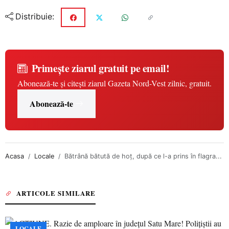
Distribuie:
Primește ziarul gratuit pe email!
Abonează-te și citești ziarul Gazeta Nord-Vest zilnic, gratuit.
Abonează-te
Acasa
Locale
Bătrână bătută de hoţ, după ce l-a prins în flagra...
ARTICOLE SIMILARE
LOCALE