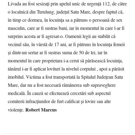
Livada au fost sesizaţi prin apelul unic de urgenţă 112, de către
o localnică din Turulung, judeţul Satu Mare, despre faptul că,
în timp ce dormea, în locuinţa sa a pătruns o persoană de sex
masculin, care ar fi sustras bani, iar în momentul în care l-ar fi
surprins acesta ar fi agresat-o. Oamenii legii au stabilit că
vecinul său, în vârstă de 17 ani, ar fi pătruns în locuinţa femeii
şi dintr-un sertar ar fi sustras suma de 50 de lei, iar în
momentul în care proprietara i-a cerut să părăsească locuinţa,
tânărul i-ar fi aplicat lovituri la nivelul corpului , apoi a părăsit
imobilul. Victima a fost transportată la Spitalul Judeţean Satu
Mare, dar nu a fost necesară rămânerea sub supraveghere
medicală. În cauză se efectuează cercetări sub aspectul
comiterii infracţiunilor de furt calificat şi lovire sau alte
Robert Marcus
violenţe.