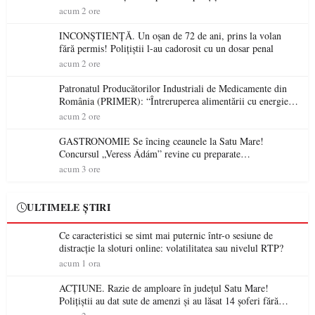
acum 2 ore
INCONȘTIENȚĂ. Un oșan de 72 de ani, prins la volan
fără permis! Polițiștii l-au cadorosit cu un dosar penal
acum 2 ore
Patronatul Producătorilor Industriali de Medicamente din
România (PRIMER): “Întreruperea alimentării cu energie
electrică a fabricilor de medicamente va pune în pericol
acum 2 ore
accesul pacienților la medicamente esențiale
GASTRONOMIE Se încing ceaunele la Satu Mare!
Concursul „Veress Ádám” revine cu preparate
spectaculoase, premii și un jurat de renume
acum 3 ore
ULTIMELE ȘTIRI
Ce caracteristici se simt mai puternic într-o sesiune de
distracție la sloturi online: volatilitatea sau nivelul RTP?
acum 1 ora
ACȚIUNE. Razie de amploare în județul Satu Mare!
Polițiștii au dat sute de amenzi și au lăsat 14 șoferi fără
permis într-o singură zi