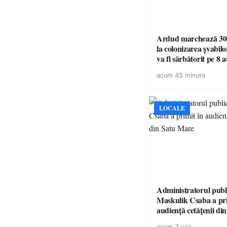
Ardud marchează 300
la colonizarea șvabilo
va fi sărbătorit pe 8 
acum 45 minute
LOCALE
Administratorul publ
Maskulik Csaba a pri
audiență cetățenii di
acum 3 ore