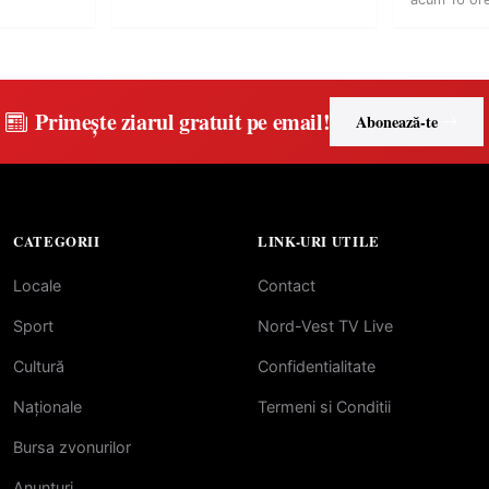
Primește ziarul gratuit pe email!
Abonează-te
CATEGORII
LINK-URI UTILE
Locale
Contact
Sport
Nord-Vest TV Live
Cultură
Confidentialitate
Naționale
Termeni si Conditii
Bursa zvonurilor
Anunțuri