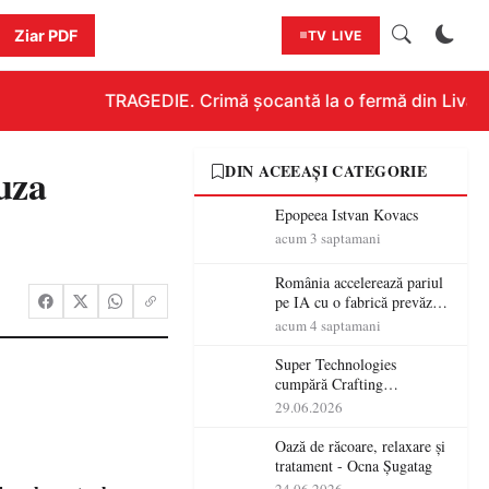
Ziar PDF
TV LIVE
TRAGEDIE. Crimă șocantă la o fermă din Livada!!
uza
DIN ACEEAȘI CATEGORIE
Epopeea Istvan Kovacs
acum 3 saptamani
România accelerează pariul
pe IA cu o fabrică prevăzută
pentru 2027
acum 4 saptamani
Super Technologies
cumpără Crafting
Technologies și își extinde
29.06.2026
operațiunile tehnologice din
România
Oază de răcoare, relaxare și
tratament - Ocna Șugatag