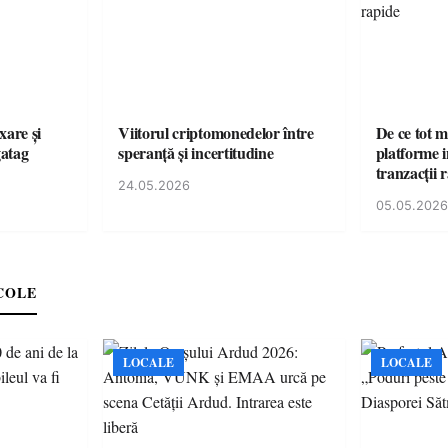
xare și
Viitorul criptomonedelor între
De ce tot m
gatag
speranță și incertitudine
platforme i
tranzacții 
24.05.2026
05.05.2026
COLE
LOCALE
LOCALE