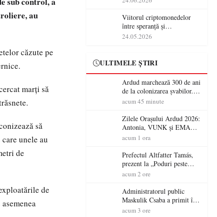
e sub control, a
24.06.2026
roliere, au
Viitorul criptomonedelor
între speranță și
incertitudine
24.05.2026
etelor căzute pe
ULTIMELE ȘTIRI
ernice.
Ardud marchează 300 de ani
cercat marți să
de la colonizarea șvabilor.
Jubileul va fi sărbătorit pe 8
trăsnete.
acum 45 minute
august
Zilele Orașului Ardud 2026:
econizează să
Antonia, VUNK și EMAA
urcă pe scena Cetății Ardud.
acum 1 ora
e care unele au
Intrarea este liberă
metri de
Prefectul Altfatter Tamás,
prezent la „Poduri peste
granițe – Zilele Diasporei
acum 2 ore
Sătmărene”
exploatările de
Administratorul public
Maskulik Csaba a primit în
de asemenea
audiență cetățenii din Satu
acum 3 ore