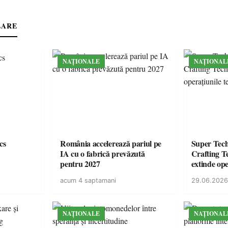
LARE
NAȚIONALE
NAȚIONAL
cs
România accelerează pariul pe
Super Tec
IA cu o fabrică prevăzută
Crafting Te
pentru 2027
extinde ope
din Român
acum 4 saptamani
29.06.2026
NAȚIONALE
NAȚIONAL