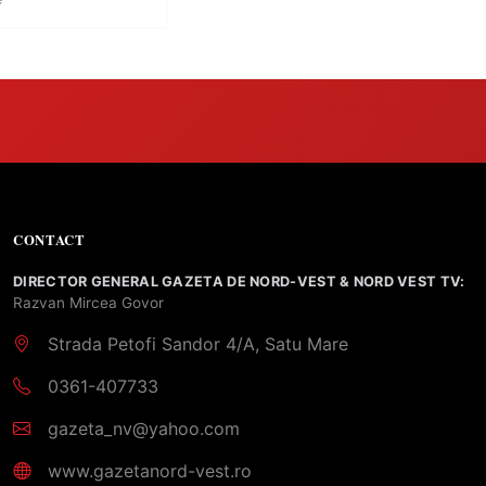
CONTACT
DIRECTOR GENERAL GAZETA DE NORD-VEST & NORD VEST TV:
Razvan Mircea Govor
Strada Petofi Sandor 4/A, Satu Mare
0361-407733
gazeta_nv@yahoo.com
www.gazetanord-vest.ro