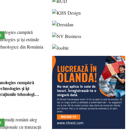
E
hnologies cumpără
chnologies și își
rațiunile tehnologice
ia
E