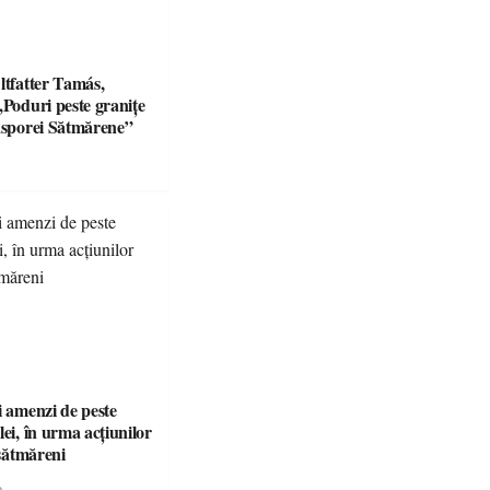
ltfatter Tamás,
„Poduri peste granițe
iasporei Sătmărene”
i amenzi de peste
lei, în urma acțiunilor
 sătmăreni
e