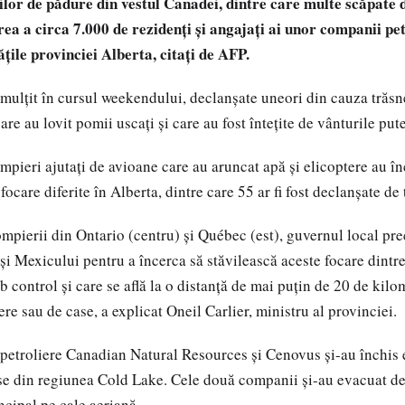
ilor de pădure din vestul Canadei, dintre care multe scăpate d
ea a circa 7.000 de rezidenți și angajați ai unor companii pet
țile provinciei Alberta, citați de AFP.
nmulțit în cursul weekendului, declanșate uneori din cauza trăsn
are au lovit pomii uscați și care au fost întețite de vânturile put
mpieri ajutați de avioane care au aruncat apă și elicoptere au în
focare diferite în Alberta, dintre care 55 ar fi fost declanșate de 
ompierii din Ontario (centru) și Québec (est), guvernul local pr
și Mexicului pentru a încerca să stăvilească aceste focare dintr
b control și care se află la o distanță de mai puțin de 20 de kilo
ere sau de case, a explicat Oneil Carlier, ministru al provinciei.
petroliere Canadian Natural Resources și Cenovus și-au închis 
ase din regiunea Cold Lake. Cele două companii și-au evacuat 
ncipal pe cale aeriană.