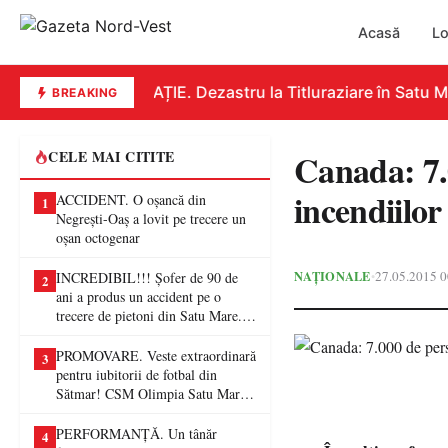
Acasă
Lo
EDUCAȚIE. Dezastru la Titluraziare în Satu Mar
BREAKING
Canada: 7.
CELE MAI CITITE
incendiilo
ACCIDENT. O oșancă din
1
Negrești-Oaș a lovit pe trecere un
oșan octogenar
NAȚIONALE
27.05.2015 0
•
INCREDIBIL!!! Șofer de 90 de
2
ani a produs un accident pe o
trecere de pietoni din Satu Mare. O
femeie a ajuns la spital
PROMOVARE. Veste extraordinară
3
pentru iubitorii de fotbal din
Sătmar! CSM Olimpia Satu Mare
va juca în Liga a II-a
PERFORMANȚĂ. Un tânăr
4