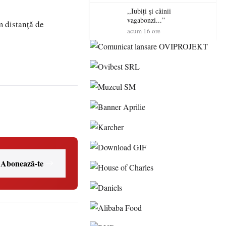
Mare
,,Iubiți și câinii
vagabonzi...”
 distanță de
acum 16 ore
Abonează-te