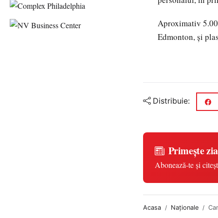
Aproximativ 5.00
Edmonton, și plas
Distribuie:
Primește zia
Abonează-te și citeșt
Acasa
Naționale
Can