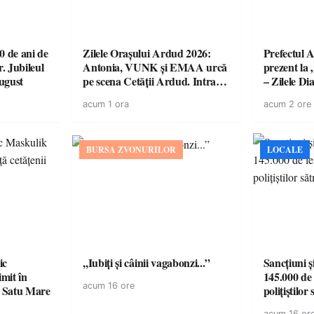
 de ani de
Zilele Orașului Ardud 2026:
Prefectul A
r. Jubileul
Antonia, VUNK și EMAA urcă
prezent la 
august
pe scena Cetății Ardud. Intrarea
– Zilele D
este liberă
acum 1 ora
acum 2 ore
BURSA ZVONURILOR
LOCALE
ic
,,Iubiți și câinii vagabonzi...”
Sancțiuni ș
mit în
145.000 de 
acum 16 ore
n Satu Mare
polițiștilor
acum 16 or