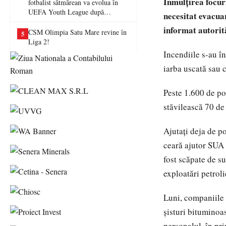
Înmulțirea focur
fotbalist sătmărean va evolua în
UEFA Youth League după
necesitat evacuar
transferul la Farul Constanța
informat autorită
CSM Olimpia Satu Mare revine în
5
Liga 2!
Incendiile s-au î
iarba uscată sau c
Peste 1.600 de po
stăvilească 70 de 
Ajutați deja de p
ceară ajutor SUA 
fost scăpate de su
exploatări petroli
Luni, companiile 
șisturi bitumino
personalul, în pri