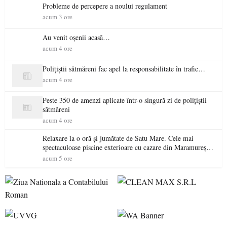
Probleme de percepere a noului regulament
acum 3 ore
Au venit oșenii acasă…
acum 4 ore
Polițiștii sătmăreni fac apel la responsabilitate în trafic…
acum 4 ore
Peste 350 de amenzi aplicate într-o singură zi de polițiștii
sătmăreni
acum 4 ore
Relaxare la o oră și jumătate de Satu Mare. Cele mai
spectaculoase piscine exterioare cu cazare din Maramureș,
ideale pentru o escapadă de vară
acum 5 ore