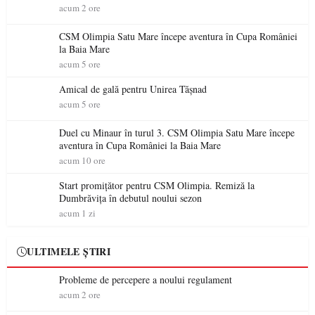
acum 2 ore
CSM Olimpia Satu Mare începe aventura în Cupa României
la Baia Mare
acum 5 ore
Amical de gală pentru Unirea Tășnad
acum 5 ore
Duel cu Minaur în turul 3. CSM Olimpia Satu Mare începe
aventura în Cupa României la Baia Mare
acum 10 ore
Start promițător pentru CSM Olimpia. Remiză la
Dumbrăvița în debutul noului sezon
acum 1 zi
ULTIMELE ȘTIRI
Probleme de percepere a noului regulament
acum 2 ore