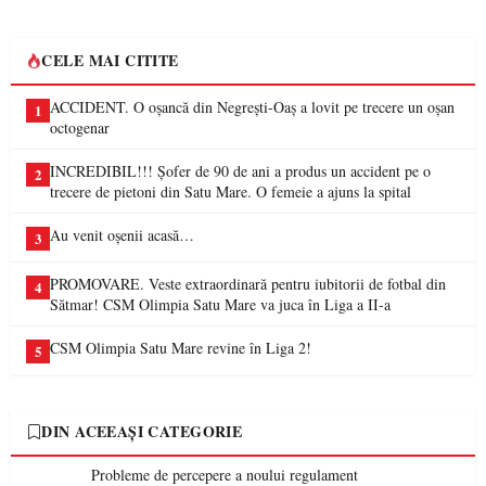
CELE MAI CITITE
ACCIDENT. O oșancă din Negrești-Oaș a lovit pe trecere un oșan
1
octogenar
INCREDIBIL!!! Șofer de 90 de ani a produs un accident pe o
2
trecere de pietoni din Satu Mare. O femeie a ajuns la spital
Au venit oșenii acasă…
3
PROMOVARE. Veste extraordinară pentru iubitorii de fotbal din
4
Sătmar! CSM Olimpia Satu Mare va juca în Liga a II-a
CSM Olimpia Satu Mare revine în Liga 2!
5
DIN ACEEAȘI CATEGORIE
Probleme de percepere a noului regulament