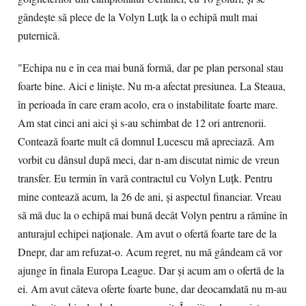
gândește să plece de la Volyn Luțk la o echipă mult mai
puternică.
"Echipa nu e în cea mai bună formă, dar pe plan personal stau
foarte bine. Aici e liniște. Nu m-a afectat presiunea. La Steaua,
în perioada în care eram acolo, era o instabilitate foarte mare.
Am stat cinci ani aici și s-au schimbat de 12 ori antrenorii.
Contează foarte mult că domnul Lucescu mă apreciază. Am
vorbit cu dânsul după meci, dar n-am discutat nimic de vreun
transfer. Eu termin în vară contractul cu Volyn Luțk. Pentru
mine contează acum, la 26 de ani, și aspectul financiar. Vreau
să mă duc la o echipă mai bună decât Volyn pentru a rămîne în
anturajul echipei naționale. Am avut o ofertă foarte tare de la
Dnepr, dar am refuzat-o. Acum regret, nu mă gândeam că vor
ajunge în finala Europa League. Dar și acum am o ofertă de la
ei. Am avut câteva oferte foarte bune, dar deocamdată nu m-au