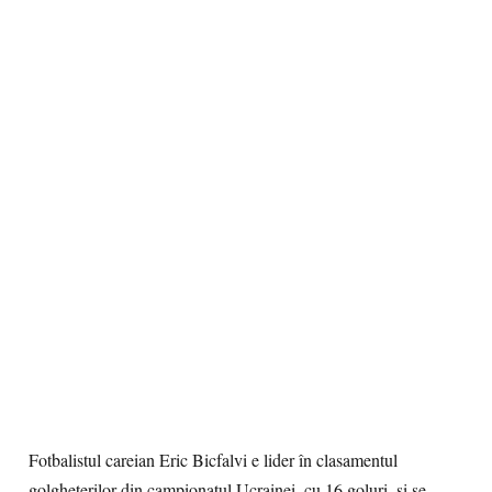
Fotbalistul careian Eric Bicfalvi e lider în clasamentul
golgheterilor din campionatul Ucrainei, cu 16 goluri, și se