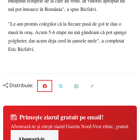
mulțumit echipele de la care au venit. În viitorul apropiat nu
mă pot întoarce în România", a spus Bicfalvi.
"Le-am promis colegilor că la fiecare pasă de gol le dau o
masă în oraș. Acum 5-6 etape nu mă gândeam că pot ajunge
golgheter, dar acum deja cred în șansele mele", a completat
Eric Bicfalvi.
Distribuie:
Primește ziarul gratuit pe email!
Abonează-te și citești ziarul Gazeta Nord-Vest zilnic, gratuit.
Abonează-te