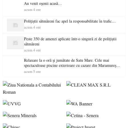
Au venit oșenii acasă…
acum 4 ore
Polițiștii sătmăreni fac apel la responsabilitate în trafic…
acum 4 ore
Peste 350 de amenzi aplicate într-o singură zi de polițiștii
sătmăreni
acum 4 ore
Relaxare la o oră și jumătate de Satu Mare. Cele mai
spectaculoase piscine exterioare cu cazare din Maramureș,
ideale pentru o escapadă de vară
acum 5 ore