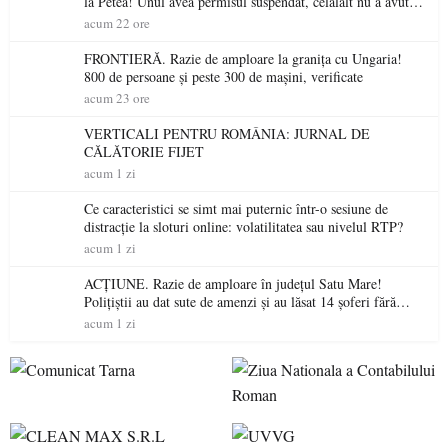
la Petea! Unul avea permisul suspendat, celălalt nu a avut
niciodată permis
acum 22 ore
FRONTIERĂ. Razie de amploare la granița cu Ungaria!
800 de persoane și peste 300 de mașini, verificate
acum 23 ore
VERTICALI PENTRU ROMÂNIA: JURNAL DE
CĂLĂTORIE FIJET
acum 1 zi
Ce caracteristici se simt mai puternic într-o sesiune de
distracție la sloturi online: volatilitatea sau nivelul RTP?
acum 1 zi
ACȚIUNE. Razie de amploare în județul Satu Mare!
Polițiștii au dat sute de amenzi și au lăsat 14 șoferi fără
permis într-o singură zi
acum 1 zi