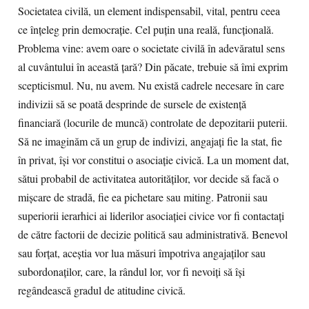
Societatea civilă, un element indispensabil, vital, pentru ceea
ce înţeleg prin democraţie. Cel puţin una reală, funcţională.
Problema vine: avem oare o societate civilă în adevăratul sens
al cuvântului în această ţară? Din păcate, trebuie să îmi exprim
scepticismul. Nu, nu avem. Nu există cadrele necesare în care
indivizii să se poată desprinde de sursele de existenţă
financiară (locurile de muncă) controlate de depozitarii puterii.
Să ne imaginăm că un grup de indivizi, angajaţi fie la stat, fie
în privat, îşi vor constitui o asociaţie civică. La un moment dat,
sătui probabil de activitatea autorităţilor, vor decide să facă o
mişcare de stradă, fie ea pichetare sau miting. Patronii sau
superiorii ierarhici ai liderilor asociaţiei civice vor fi contactaţi
de către factorii de decizie politică sau administrativă. Benevol
sau forţat, aceştia vor lua măsuri împotriva angajaţilor sau
subordonaţilor, care, la rândul lor, vor fi nevoiţi să îşi
regândească gradul de atitudine civică.