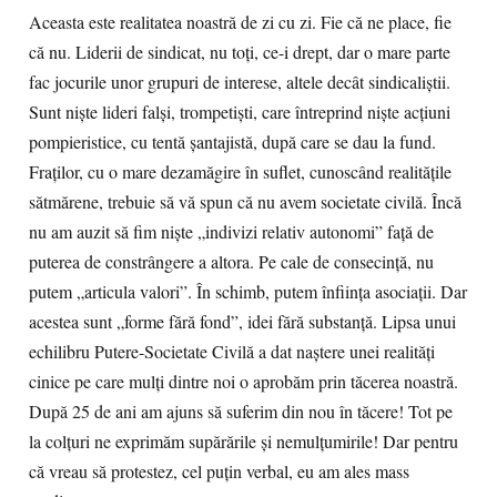
Aceasta este realitatea noastră de zi cu zi. Fie că ne place, fie
că nu. Liderii de sindicat, nu toţi, ce-i drept, dar o mare parte
fac jocurile unor grupuri de interese, altele decât sindicaliştii.
Sunt nişte lideri falşi, trompetişti, care întreprind nişte acţiuni
pompieristice, cu tentă şantajistă, după care se dau la fund.
Fraţilor, cu o mare dezamăgire în suflet, cunoscând realităţile
sătmărene, trebuie să vă spun că nu avem societate civilă. Încă
nu am auzit să fim nişte „indivizi relativ autonomi” faţă de
puterea de constrângere a altora. Pe cale de consecinţă, nu
putem „articula valori”. În schimb, putem înfiinţa asociaţii. Dar
acestea sunt „forme fără fond”, idei fără substanţă. Lipsa unui
echilibru Putere-Societate Civilă a dat naştere unei realităţi
cinice pe care mulţi dintre noi o aprobăm prin tăcerea noastră.
După 25 de ani am ajuns să suferim din nou în tăcere! Tot pe
la colţuri ne exprimăm supărările şi nemulţumirile! Dar pentru
că vreau să protestez, cel puţin verbal, eu am ales mass