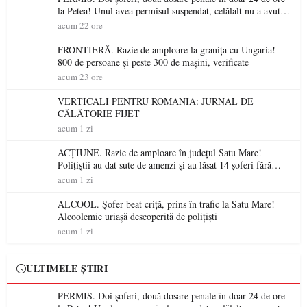
la Petea! Unul avea permisul suspendat, celălalt nu a avut
niciodată permis
acum 22 ore
FRONTIERĂ. Razie de amploare la granița cu Ungaria!
800 de persoane și peste 300 de mașini, verificate
acum 23 ore
VERTICALI PENTRU ROMÂNIA: JURNAL DE
CĂLĂTORIE FIJET
acum 1 zi
ACȚIUNE. Razie de amploare în județul Satu Mare!
Polițiștii au dat sute de amenzi și au lăsat 14 șoferi fără
permis într-o singură zi
acum 1 zi
ALCOOL. Șofer beat criță, prins în trafic la Satu Mare!
Alcoolemie uriașă descoperită de polițiști
acum 1 zi
ULTIMELE ȘTIRI
PERMIS. Doi șoferi, două dosare penale în doar 24 de ore