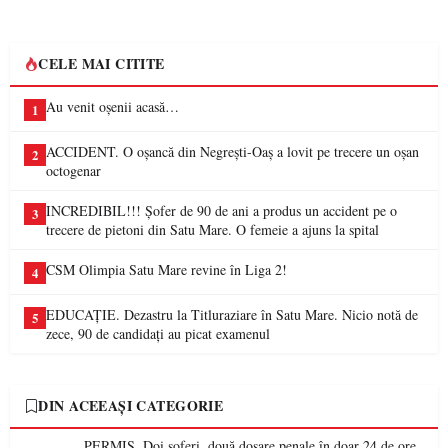
CELE MAI CITITE
Au venit oșenii acasă…
1
ACCIDENT. O oșancă din Negrești-Oaș a lovit pe trecere un oșan
2
octogenar
INCREDIBIL!!! Șofer de 90 de ani a produs un accident pe o
3
trecere de pietoni din Satu Mare. O femeie a ajuns la spital
CSM Olimpia Satu Mare revine în Liga 2!
4
EDUCAȚIE. Dezastru la Titluraziare în Satu Mare. Nicio notă de
5
zece, 90 de candidați au picat examenul
DIN ACEEAȘI CATEGORIE
PERMIS. Doi șoferi, două dosare penale în doar 24 de ore