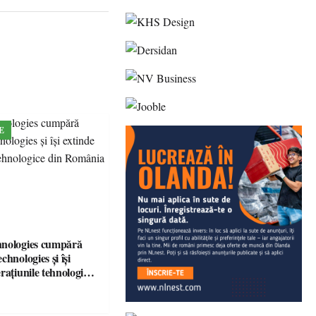
E
hnologies cumpără
chnologies și își
rațiunile tehnologice
ia