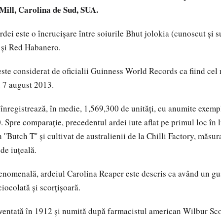
 Mill, Carolina de Sud, SUA.
ardei este o încrucișare între soiurile Bhut jolokia (cunoscut și
 și Red Habanero.
ste considerat de oficialii Guinness World Records ca fiind cel m
 7 august 2013.
 înregistrează, în medie, 1,569,300 de unități, cu anumite exem
. Spre comparație, precedentul ardei iute aflat pe primul loc în
''Butch T'' și cultivat de australienii de la Chilli Factory, măsura 
de iuțeală.
fenomenală, ardeiul Carolina Reaper este descris ca având un gus
iocolată și scorțișoară.
nventată în 1912 și numită după farmacistul american Wilbur Sc