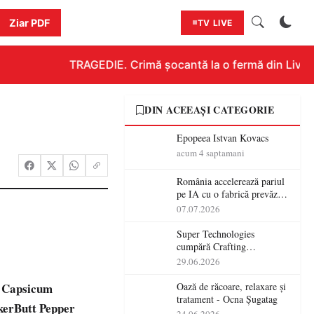
Ziar PDF
TV LIVE
TRAGEDIE. Crimă șocantă la o fermă din Livada!!
DIN ACEEAȘI CATEGORIE
Epopeea Istvan Kovacs
acum 4 saptamani
România accelerează pariul
pe IA cu o fabrică prevăzută
pentru 2027
07.07.2026
Super Technologies
cumpără Crafting
Technologies și își extinde
29.06.2026
operațiunile tehnologice din
România
a Capsicum
Oază de răcoare, relaxare și
tratament - Ocna Șugatag
ckerButt Pepper