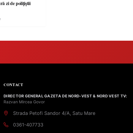
ră zi de polițiștii
e
CONTACT
DIRECTOR GENERAL GAZETA DE NORD-VEST & NORD VEST TV:
Razvan Mircea Govor
Strada Petofi Sandor 4/A, Satu Mare
0361-407733