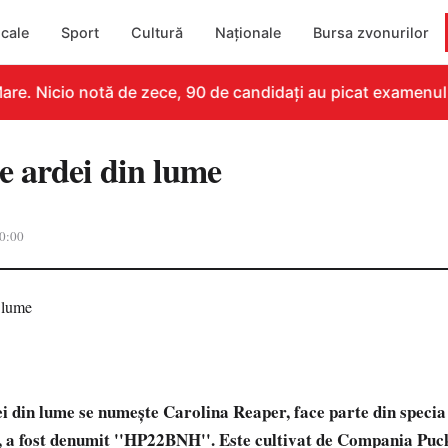
cale
Sport
Cultură
Naționale
Bursa zvonurilor
re. Nicio notă de zece, 90 de candidați au picat examenul
e ardei din lume
0:00
ei din lume se numește Carolina Reaper, face parte din speci
ial, a fost denumit ''HP22BNH''. Este cultivat de Compania Pu