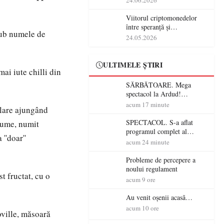
24.06.2026
Viitorul criptomonedelor
între speranță și
 sub numele de
incertitudine
24.05.2026
ULTIMELE ȘTIRI
ai iute chilli din
SĂRBĂTOARE. Mega
spectacol la Ardud!
ANTONIA, VUNK și
acum 17 minute
plare ajungând
EMAA urcă pe scenă
SPECTACOL. S-a aflat
 lume, numit
programul complet al
''doar''
Sărbătorii Castanelor 2026!
acum 24 minute
Andra, Paraziții, Irina
Rimes, Killa Fonic, Zdob și
Probleme de percepere a
Zdub și Fuego vin la Baia
noului regulament
t fructat, cu o
Mare
acum 9 ore
Au venit oșenii acasă…
acum 10 ore
oville, măsoară