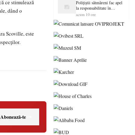
ică ce stimulează
Polițiștii sătmăreni fac apel
la responsabilitate în
ale, dând o
trafic…
acum 10 ore
ra Scoville, este
specților.
Abonează-te