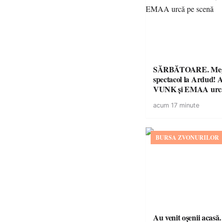
SĂRBĂTOARE. Me
spectacol la Ardud
VUNK și EMAA urcă
acum 17 minute
BURSA ZVONURILOR
Au venit oșenii acas