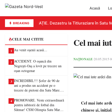
Acasă
Lo
EDUCAȚIE. Dezastru la Titluraziare în Satu Ma
BREAKING
Cel mai iut
CELE MAI CITITE
Au venit oșenii acasă…
1
NAȚIONALE
20.05.2015 0
•
ACCIDENT. O oșancă din
2
Negrești-Oaș a lovit pe trecere un
oșan octogenar
INCREDIBIL!!! Șofer de 90 de
3
ani a produs un accident pe o
trecere de pietoni din Satu Mare. O
femeie a ajuns la spital
PROMOVARE. Veste extraordinară
4
Cel mai iute ard
pentru iubitorii de fotbal din
chinese și, iniț
Sătmar! CSM Olimpia Satu Mare