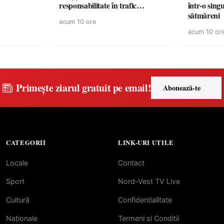
responsabilitate în trafic…
într-o singu
sătmăreni
acum 10 ore
acum 10 or
Primește ziarul gratuit pe email!
Abonează-te
CATEGORII
LINK-URI UTILE
Locale
Contact
Sport
Nord-Vest TV Live
Cultură
Confidentialitate
Naționale
Termeni si Conditii