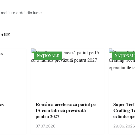
 mai iute ardei din lume
LARE
NAȚIONALE
NAȚIONAL
cs
România accelerează pariul pe
Super Tec
IA cu o fabrică prevăzută
Crafting Te
pentru 2027
extinde ope
din Român
07.07.2026
29.06.2026