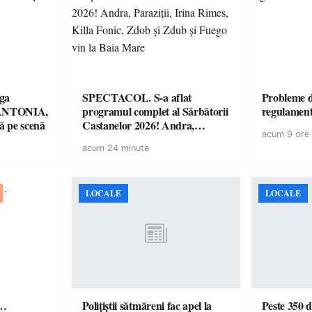
ga
SPECTACOL. S-a aflat
Probleme d
! ANTONIA,
programul complet al Sărbătorii
regulamen
 pe scenă
Castanelor 2026! Andra,
acum 9 ore
Paraziții, Irina Rimes, Killa
acum 24 minute
Fonic, Zdob și Zdub și Fuego
vin la Baia Mare
LOCALE
LOCALE
ă…
Polițiștii sătmăreni fac apel la
Peste 350 d