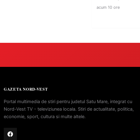
acum 10 ore
GAZETA NORD-VEST
Portal multimedia de stiri pentru judetul Satu Mare, integrat cu
Nord-Vest TV - televiziunea locala. Stiri de actualitate, politica,
economie, sport, cultura si multe altele.