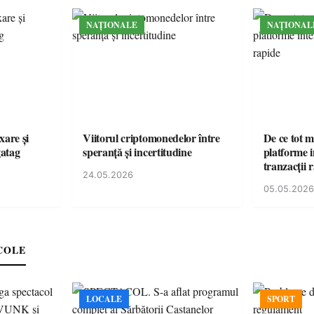
NAȚIONALE
NAȚIONAL
xare și
Viitorul criptomonedelor între
De ce tot m
gatag
speranță și incertitudine
platforme i
tranzacții 
24.05.2026
05.05.2026
COLE
LOCALE
SPORT