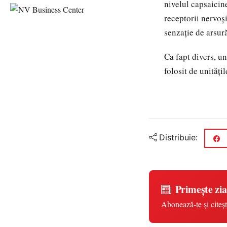
nivelul capsaicine
receptorii nervoș
senzație de arsur
Ca fapt divers, un
folosit de unități
Distribuie:
Primește zia
Abonează-te și citeșt