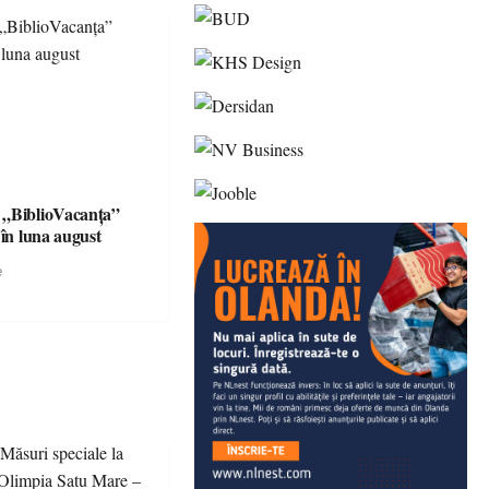
 „BiblioVacanța”
 în luna august
e