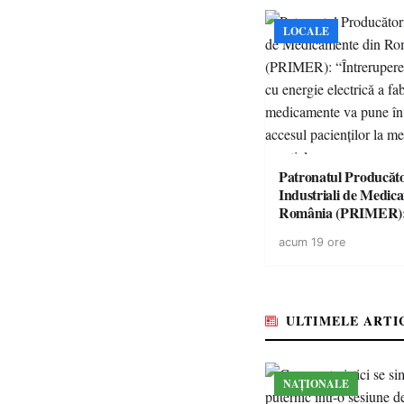
LOCALE
Patronatul Producăto
Industriali de Medic
România (PRIMER)
“Întreruperea aliment
acum 19 ore
energie electrică a fab
medicamente va pune 
accesul pacienților la
medicamente esențial
ULTIMELE ARTI
NAȚIONALE