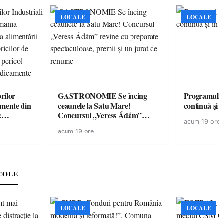
LOCALE
LOCALE
rilor
GASTRONOMIE Se încing
Programul
amente din
ceaunele la Satu Mare!
continuă și
:
Concursul „Veress Ádám”
acum 19 or
ării cu
revine cu preparate
acum 19 ore
ricilor de
spectaculoase, premii și un jurat
în pericol
de renume
e
COLE
LOCALE
LOCALE