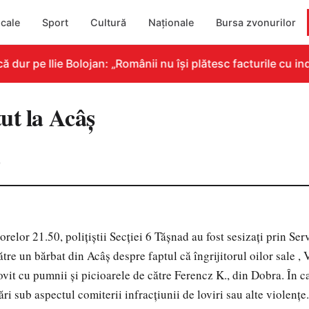
cale
Sport
Cultură
Naționale
Bursa zvonurilor
ur pe Ilie Bolojan: „Românii nu își plătesc facturile cu ind
ut la Acâş
0
orelor 21.50, poliţiştii Secţiei 6 Tăşnad au fost sesizaţi prin Ser
re un bărbat din Acâş despre faptul că îngrijitorul oilor sale , V
lovit cu pumnii şi picioarele de către Ferencz K., din Dobra. În c
ri sub aspectul comiterii infracţiunii de loviri sau alte violenţe.