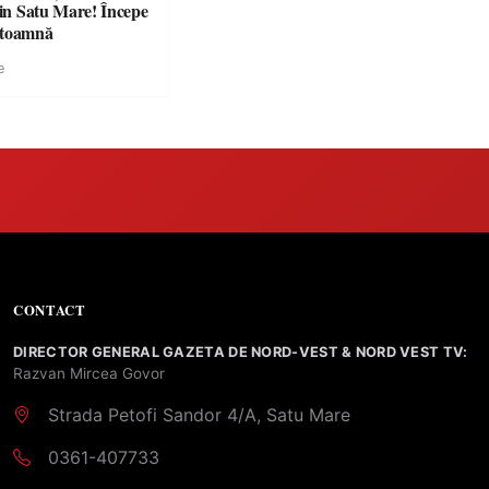
din Satu Mare! Începe
 toamnă
e
CONTACT
DIRECTOR GENERAL GAZETA DE NORD-VEST & NORD VEST TV:
Razvan Mircea Govor
Strada Petofi Sandor 4/A, Satu Mare
0361-407733