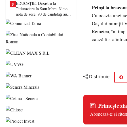
EDUCAȚIE. Dezastru la
5
Prinşi la bracon
Titluraziare în Satu Mare. Nicio
notă de zece, 90 de candidați au
Cu ocazia unei acţ
picat examenul
Oaşului numiţii Va
Remetea, în timp 
cauză li s-a înto
Distribuie:
Primește zia
Abonează-te și citeșt