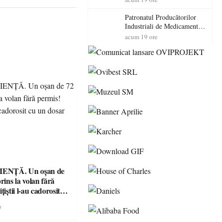
cadorosit cu un dosar penal
Patronatul Producătorilor
Industriali de Medicamente
din România (PRIMER):
acum 19 ore
“Întreruperea alimentării cu
energie electrică a fabricilor
de medicamente va pune în
pericol accesul pacienților la
medicamente esențiale
ENȚĂ. Un oșan de
prins la volan fără
țiștii l-au cadorosit
r penal
e