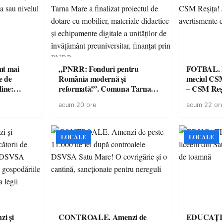
imt mai
„PNRR: Fonduri pentru
FOTBAL. Mă
e de
România modernă și
meciul CS
line:
reformată!”. Comuna Tarna
– CSM Reși
lul RTP?
Mare a finalizat proiectul de
avertisment
acum 20 ore
acum 22 or
dotare cu mobilier, materiale
suporteri
didactice și echipamente digitale
a unităților de învățământ
preuniversitar, finanțat prin
LOCALE
LOCALE
PNRR
i și
CONTROALE. Amenzi de
EDUCAȚIE.