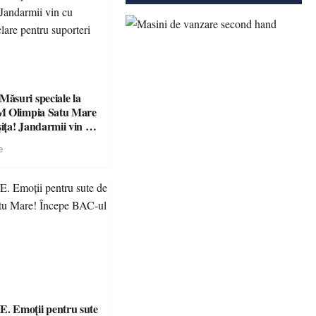
suri speciale la
M Olimpia Satu Mare
ța! Jandarmii vin cu
e clare pentru
e
 Emoții pentru sute