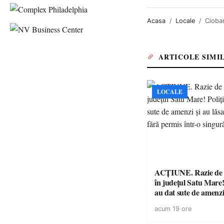
Acasa
Locale
Cioban
ARTICOLE SIMI
LOCALE
ACȚIUNE. Razie de 
în județul Satu Mare! P
au dat sute de amenzi 
14 șoferi fără permis 
acum 19 ore
singură zi