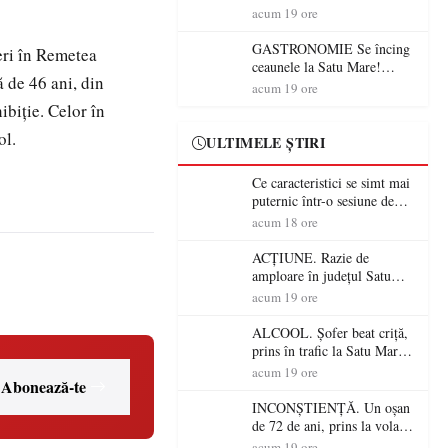
din România (PRIMER):
acum 19 ore
“Întreruperea alimentării cu
energie electrică a fabricilor
GASTRONOMIE Se încing
neri în Remetea
de medicamente va pune în
ceaunele la Satu Mare!
ă de 46 ani, din
pericol accesul pacienților la
Concursul „Veress Ádám”
acum 19 ore
medicamente esențiale
revine cu preparate
biţie. Celor în
spectaculoase, premii și un
ol.
jurat de renume
ULTIMELE ȘTIRI
Ce caracteristici se simt mai
puternic într-o sesiune de
distracție la sloturi online:
acum 18 ore
volatilitatea sau nivelul
RTP?
ACȚIUNE. Razie de
amploare în județul Satu
Mare! Polițiștii au dat sute
acum 19 ore
de amenzi și au lăsat 14
șoferi fără permis într-o
ALCOOL. Șofer beat criță,
singură zi
prins în trafic la Satu Mare!
Alcoolemie uriașă
acum 19 ore
Abonează-te
descoperită de polițiști
INCONȘTIENȚĂ. Un oșan
de 72 de ani, prins la volan
fără permis! Polițiștii l-au
acum 19 ore