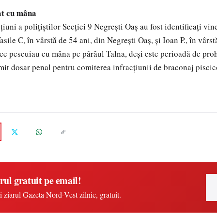
at cu mâna
iuni a poliţiştilor Secţiei 9 Negreşti Oaş au fost identificaţi vi
sile C, în vârstă de 54 ani, din Negreşti Oaş, şi Ioan P., în vârst
ce pescuiau cu mâna pe pârâul Talna, deşi este perioadă de prohi
cmit dosar penal pentru comiterea infracţiunii de braconaj piscic
rul gratuit pe email!
i ziarul Gazeta Nord-Vest zilnic, gratuit.