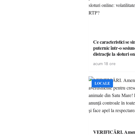
Ce caracteristici se s
puternic într-o sesiun
distracție la sloturi on
volatilitatea sau nive
acum 18 ore
LOCALE
VERIFICĂRI. Amenz