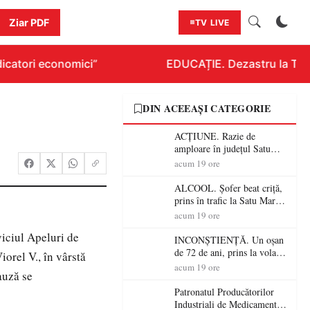
Ziar PDF
TV LIVE
icatori economici”
EDUCAȚIE. Dezastru la Titlur
DIN ACEEAȘI CATEGORIE
ACȚIUNE. Razie de
amploare în județul Satu
Mare! Polițiștii au dat sute
acum 19 ore
de amenzi și au lăsat 14
șoferi fără permis într-o
ALCOOL. Șofer beat criță,
singură zi
prins în trafic la Satu Mare!
Alcoolemie uriașă
acum 19 ore
descoperită de polițiști
viciul Apeluri de
INCONȘTIENȚĂ. Un oșan
de 72 de ani, prins la volan
iorel V., în vârstă
fără permis! Polițiștii l-au
acum 19 ore
auză se
cadorosit cu un dosar penal
Patronatul Producătorilor
Industriali de Medicamente