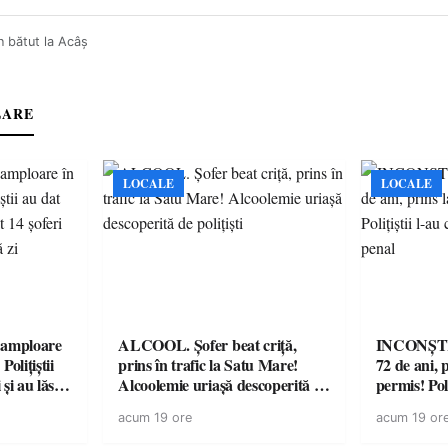
 bătut la Acâş
LARE
LOCALE
LOCALE
amploare
ALCOOL. Șofer beat criță,
INCONȘTI
olițiștii
prins în trafic la Satu Mare!
72 de ani, 
și au lăsat
Alcoolemie uriașă descoperită de
permis! Poli
într-o
polițiști
cu un dosa
acum 19 ore
acum 19 or