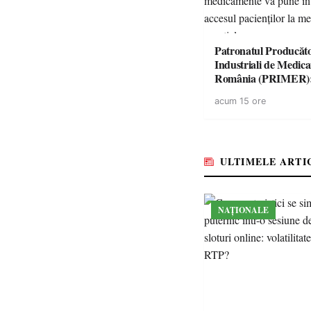
Patronatul Producăto
Industriali de Medic
România (PRIMER)
“Întreruperea aliment
acum 15 ore
energie electrică a fab
medicamente va pune 
accesul pacienților la
medicamente esențial
ULTIMELE ARTI
NAȚIONALE