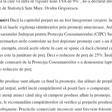
ta la care va intra în vigoare noul TVA de 9%”, ne-a declarat dir
e de Statistică Satu Mare, Ovidiu Grigorescu.
naivi
Dacă la capitolul preţuri nu au fost înregistrate creşteri, 
 să înşele vigilenţa sătmărenilor prin promoţii mincinoase. Astf
isariatului Judeţean pentru Protecţia Consumatorului (CJPC) S
upermarket-urile controlate au fost depistate promoţii care s-au d
 exemplu, există acele oferte în care se spune că dacă clientul 
us este la jumătate de preţ. Deci o reducere de preţ de 25%. Însă
 de comisarii de la Protecţia Consumatorilor s-a demonstrat fapt
o reducere de preţ.
e produse sunt afişate ca fiind la promoţie, dar alături de preţ
reţul iniţial, astfel încât cumpărătorul să poată face o comparaţie
ie atenţi atunci când aleg să cumpere produse aflate la promoţie.
e, le recomandăm cumpărătorilor să verifice şi preţurile produse
e obişnuite. Practicile comerciale incorecte sunt frecvent folosit