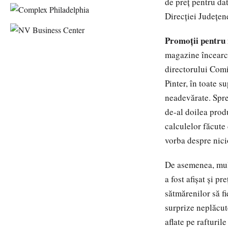
de preţ pentru da
Direcţiei Judeţen
Promoţii pentru 
magazine încearcă
directorului Com
Pinter, în toate s
neadevărate. Spre
de-al doilea prod
calculelor făcute
vorba despre nici
De asemenea, mult
a fost afişat şi p
sătmărenilor să f
surprize neplăcut
aflate pe rafturil