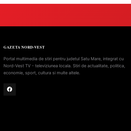
GAZETA NORD-VEST
Portal multimedia de stiri pentru judetul Satu Mare, integrat cu
Nord-Vest TV - televiziunea locala. Stiri de actualitate, politica,
economie, sport, cultura si multe altele.