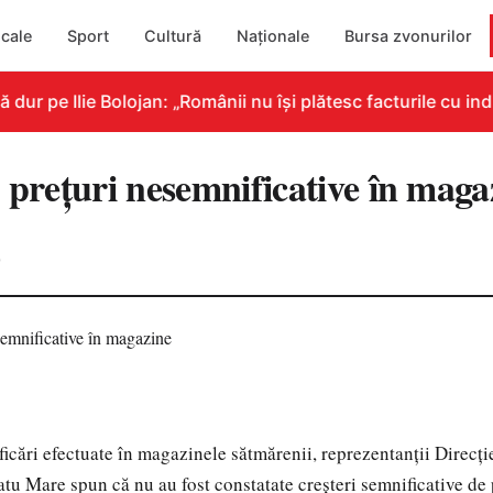
cale
Sport
Cultură
Naționale
Bursa zvonurilor
r pe Ilie Bolojan: „Românii nu își plătesc facturile cu indi
 preţuri nesemnificative în maga
0
ficări efectuate în magazinele sătmărenii, reprezentanţii Direcţi
atu Mare spun că nu au fost constatate creşteri semnificative de p