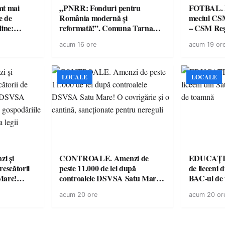
imt mai
„PNRR: Fonduri pentru
FOTBAL. Mă
e de
România modernă și
meciul CS
line:
reformată!”. Comuna Tarna
– CSM Reși
lul RTP?
Mare a finalizat proiectul de
avertisment
acum 16 ore
acum 19 or
dotare cu mobilier, materiale
suporteri
didactice și echipamente digitale
a unităților de învățământ
preuniversitar, finanțat prin
LOCALE
LOCALE
PNRR
i și
CONTROALE. Amenzi de
EDUCAȚIE.
rescătorii
peste 11.000 de lei după
de liceeni 
Mare!
controalele DSVSA Satu Mare!
BAC-ul de
ale în
O covrigărie și o cantină,
acum 20 ore
acum 20 or
ace apel la
sancționate pentru nereguli