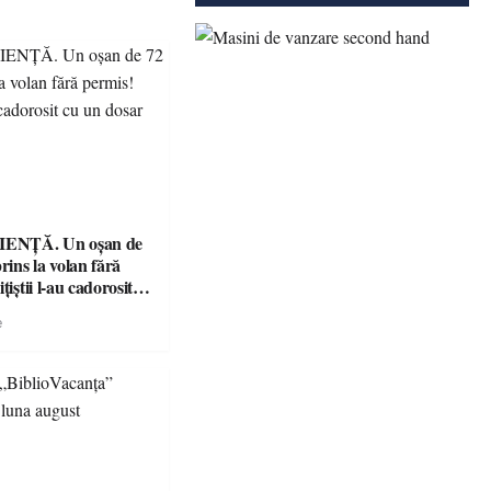
ENȚĂ. Un oșan de
prins la volan fără
țiștii l-au cadorosit
r penal
e