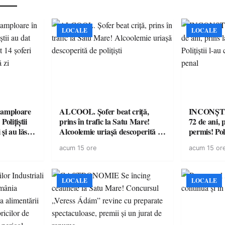
LOCALE
LOCALE
amploare
ALCOOL. Șofer beat criță,
INCONȘTI
olițiștii
prins în trafic la Satu Mare!
72 de ani, 
și au lăsat
Alcoolemie uriașă descoperită de
permis! Poli
într-o
polițiști
cu un dosa
acum 15 ore
acum 15 or
LOCALE
LOCALE