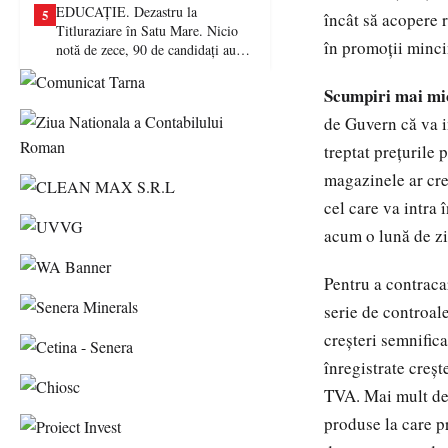
EDUCAȚIE. Dezastru la
5
încât să acopere 
Titluraziare în Satu Mare. Nicio
în promoţii minc
notă de zece, 90 de candidați au
picat examenul
Scumpiri mai mic
de Guvern că va i
treptat preţurile 
magazinele ar creş
cel care va intra 
acum o lună de zi
Pentru a contracar
serie de controale
creşteri semnific
înregistrate creşt
TVA. Mai mult decâ
produse la care pr