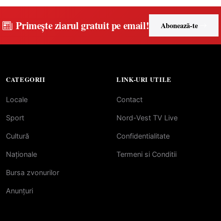
Primește ziarul gratuit pe email!
Abonează-te
CATEGORII
LINK-URI UTILE
Locale
Contact
Sport
Nord-Vest TV Live
Cultură
Confidentialitate
Naționale
Termeni si Conditii
Bursa zvonurilor
Anunțuri