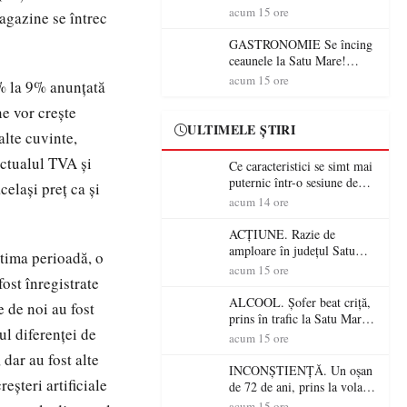
din România (PRIMER):
acum 15 ore
agazine se întrec
“Întreruperea alimentării cu
energie electrică a fabricilor
GASTRONOMIE Se încing
de medicamente va pune în
ceaunele la Satu Mare!
pericol accesul pacienților la
Concursul „Veress Ádám”
acum 15 ore
% la 9% anunţată
medicamente esențiale
revine cu preparate
spectaculoase, premii și un
ne vor creşte
jurat de renume
ULTIMELE ȘTIRI
alte cuvinte,
actualul TVA şi
Ce caracteristici se simt mai
puternic într-o sesiune de
celaşi preţ ca şi
distracție la sloturi online:
acum 14 ore
volatilitatea sau nivelul
RTP?
ACȚIUNE. Razie de
amploare în județul Satu
ltima perioadă, o
Mare! Polițiștii au dat sute
acum 15 ore
fost înregistrate
de amenzi și au lăsat 14
șoferi fără permis într-o
ALCOOL. Șofer beat criță,
e de noi au fost
singură zi
prins în trafic la Satu Mare!
lul diferenţei de
Alcoolemie uriașă
acum 15 ore
descoperită de polițiști
 dar au fost alte
INCONȘTIENȚĂ. Un oșan
eşteri artificiale
de 72 de ani, prins la volan
fără permis! Polițiștii l-au
acum 15 ore