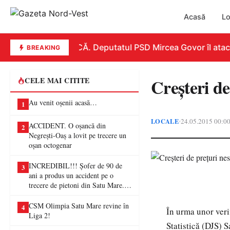
Acasă
Lo
REPLICĂ. Deputatul PSD Mircea Govor îl atacă du
BREAKING
Creşteri de
CELE MAI CITITE
Au venit oșenii acasă…
1
LOCALE
24.05.2015 00:0
•
ACCIDENT. O oșancă din
2
Negrești-Oaș a lovit pe trecere un
oșan octogenar
INCREDIBIL!!! Șofer de 90 de
3
ani a produs un accident pe o
trecere de pietoni din Satu Mare. O
femeie a ajuns la spital
CSM Olimpia Satu Mare revine în
4
În urma unor veri
Liga 2!
Statistică (DJS) S