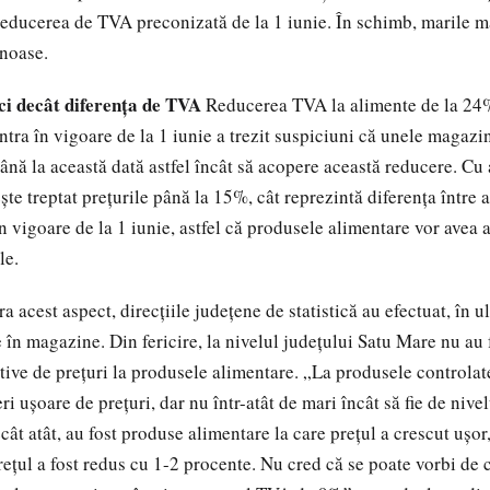
reducerea de TVA preconizată de la 1 iunie. În schimb, marile m
inoase.
i decât diferenţa de TVA
Reducerea TVA la alimente de la 24
ntra în vigoare de la 1 iunie a trezit suspiciuni că unele magazi
până la această dată astfel încât să acopere această reducere. Cu 
te treptat preţurile până la 15%, cât reprezintă diferenţa între 
în vigoare de la 1 iunie, astfel că produsele alimentare vor avea a
le.
a acest aspect, direcţiile judeţene de statistică au efectuat, în u
 în magazine. Din fericire, la nivelul judeţului Satu Mare nu au 
ative de preţuri la produsele alimentare. „La produsele controlat
eri uşoare de preţuri, dar nu într-atât de mari încât să fie de nive
t atât, au fost produse alimentare la care preţul a crescut uşor,
eţul a fost redus cu 1-2 procente. Nu cred că se poate vorbi de cr