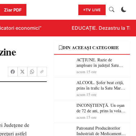
Ziar PDF
TV LIVE
catori economici”
EDUCAȚIE. Dezastru la Titlura
zine
DIN ACEEAȘI CATEGORIE
ACȚIUNE. Razie de
amploare în județul Satu
Mare! Polițiștii au dat sute
acum 15 ore
de amenzi și au lăsat 14
șoferi fără permis într-o
ALCOOL. Șofer beat criță,
singură zi
prins în trafic la Satu Mare!
Alcoolemie uriașă
acum 15 ore
descoperită de polițiști
INCONȘTIENȚĂ. Un oșan
de 72 de ani, prins la volan
fără permis! Polițiștii l-au
acum 15 ore
cadorosit cu un dosar penal
ei Judeţene de
Patronatul Producătorilor
reţuri astfel
Industriali de Medicamente