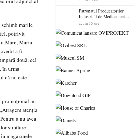
ectorul adjunct al
cadorosit cu un dosar penal
Patronatul Producătorilor
Industriali de Medicamente
din România (PRIMER):
acum 15 ore
în schimb marile
“Întreruperea alimentării cu
el, potrivit
energie electrică a fabricilor
de medicamente va pune în
atu Mare, Maria
pericol accesul pacienților la
medicamente esențiale
ovedit a fi
cumpără două, cel
, în urma
ul că nu este
ul promoţional nu
. „Atragem atenţia
 Pentru a nu avea
lor similare
e în magazinele