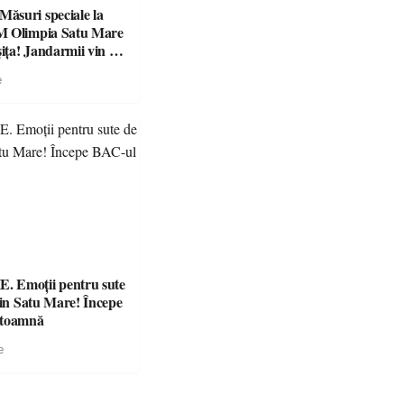
suri speciale la
M Olimpia Satu Mare
ța! Jandarmii vin cu
e clare pentru
e
 Emoții pentru sute
din Satu Mare! Începe
 toamnă
e