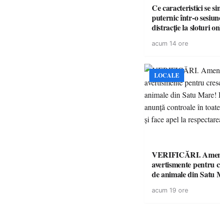
Ce caracteristici se s
puternic într-o sesiun
distracție la sloturi on
volatilitatea sau nive
acum 14 ore
LOCALE
VERIFICĂRI. Amenz
avertismente pentru c
de animale din Satu 
DSVSA anunță contro
acum 19 ore
toate gospodăriile și f
respectarea legii