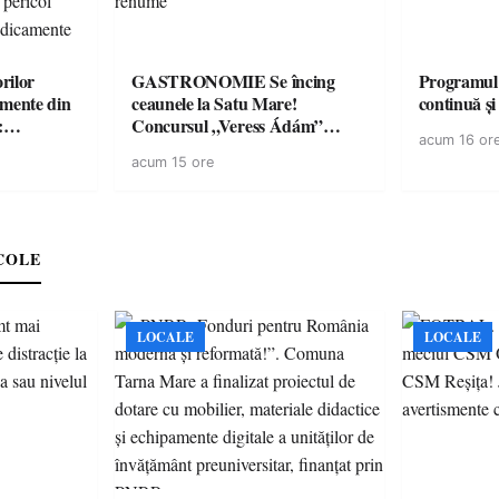
rilor
GASTRONOMIE Se încing
Programul
amente din
ceaunele la Satu Mare!
continuă și
:
Concursul „Veress Ádám”
acum 16 or
ării cu
revine cu preparate
acum 15 ore
ricilor de
spectaculoase, premii și un jurat
în pericol
de renume
e
COLE
LOCALE
LOCALE