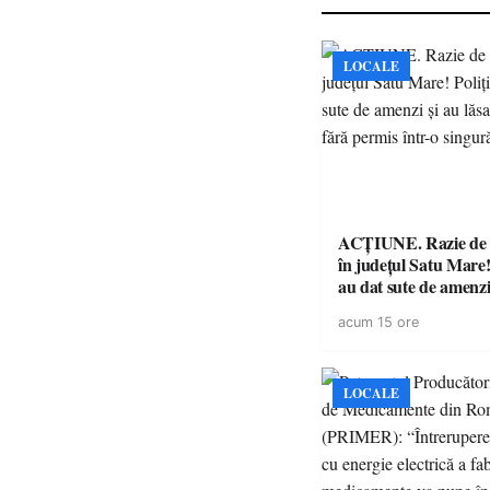
LOCALE
ACȚIUNE. Razie de 
în județul Satu Mare! P
au dat sute de amenzi 
14 șoferi fără permis 
acum 15 ore
singură zi
LOCALE