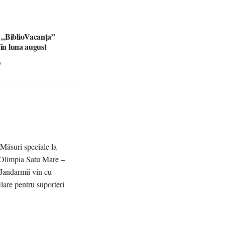
 „BiblioVacanța”
 în luna august
e