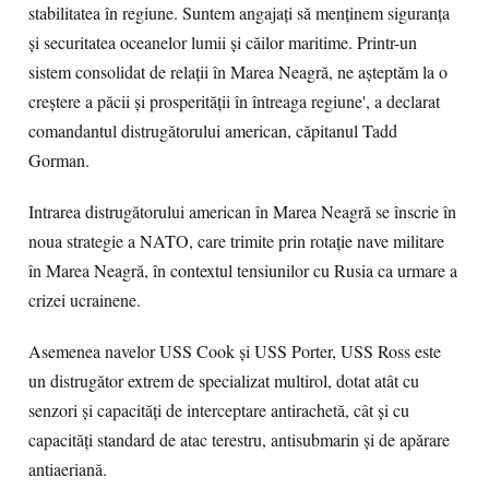
stabilitatea în regiune. Suntem angajați să menținem siguranța
și securitatea oceanelor lumii și căilor maritime. Printr-un
sistem consolidat de relații în Marea Neagră, ne așteptăm la o
creștere a păcii și prosperității în întreaga regiune', a declarat
comandantul distrugătorului american, căpitanul Tadd
Gorman.
Intrarea distrugătorului american în Marea Neagră se înscrie în
noua strategie a NATO, care trimite prin rotație nave militare
în Marea Neagră, în contextul tensiunilor cu Rusia ca urmare a
crizei ucrainene.
Asemenea navelor USS Cook și USS Porter, USS Ross este
un distrugător extrem de specializat multirol, dotat atât cu
senzori și capacități de interceptare antirachetă, cât și cu
capacități standard de atac terestru, antisubmarin și de apărare
antiaeriană.