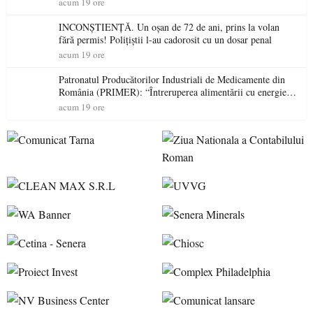
acum 19 ore
INCONȘTIENȚĂ. Un oșan de 72 de ani, prins la volan
fără permis! Polițiștii l-au cadorosit cu un dosar penal
acum 19 ore
Patronatul Producătorilor Industriali de Medicamente din
România (PRIMER): “Întreruperea alimentării cu energie
electrică a fabricilor de medicamente va pune în pericol
acum 19 ore
accesul pacienților la medicamente esențiale