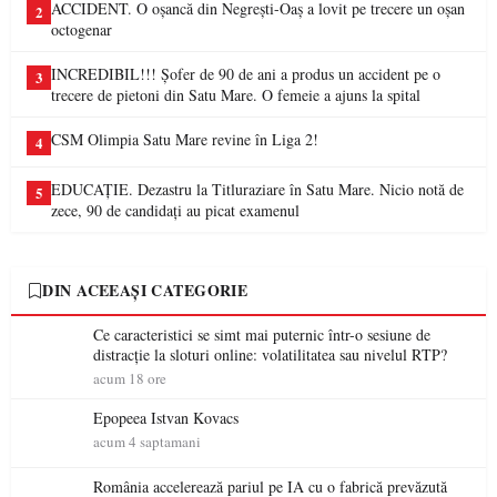
ACCIDENT. O oșancă din Negrești-Oaș a lovit pe trecere un oșan
2
octogenar
INCREDIBIL!!! Șofer de 90 de ani a produs un accident pe o
3
trecere de pietoni din Satu Mare. O femeie a ajuns la spital
CSM Olimpia Satu Mare revine în Liga 2!
4
EDUCAȚIE. Dezastru la Titluraziare în Satu Mare. Nicio notă de
5
zece, 90 de candidați au picat examenul
DIN ACEEAȘI CATEGORIE
Ce caracteristici se simt mai puternic într-o sesiune de
distracție la sloturi online: volatilitatea sau nivelul RTP?
acum 18 ore
Epopeea Istvan Kovacs
acum 4 saptamani
România accelerează pariul pe IA cu o fabrică prevăzută