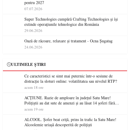
pentru 2027
07.07.2026
Super Technologies cumpără Crafting Technologies și își
extinde operațiunile tehnologice din România
29.06.2026
Oază de răcoare, relaxare și tratament - Ocna Șugatag
24.06.2026
ULTIMELE ȘTIRI
Ce caracteristici se simt mai puternic într-o sesiune de
distracție la sloturi online: volatilitatea sau nivelul RTP?
acum 18 ore
ACȚIUNE. Razie de amploare în județul Satu Mare!
Polițiștii au dat sute de amenzi și au lăsat 14 șoferi fără
permis într-o singură zi
acum 19 ore
ALCOOL. Șofer beat criță, prins în trafic la Satu Mare!
Alcoolemie uriașă descoperită de polițiști