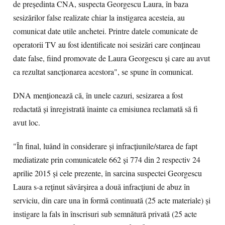
de președinta CNA, suspecta Georgescu Laura, în baza
sesizărilor false realizate chiar la instigarea acesteia, au
comunicat date utile anchetei. Printre datele comunicate de
operatorii TV au fost identificate noi sesizări care conțineau
date false, fiind promovate de Laura Georgescu și care au avut
ca rezultat sancționarea acestora", se spune în comunicat.
DNA menționează că, în unele cazuri, sesizarea a fost
redactată și înregistrată înainte ca emisiunea reclamată să fi
avut loc.
"În final, luând în considerare și infracțiunile/starea de fapt
mediatizate prin comunicatele 662 și 774 din 2 respectiv 24
aprilie 2015 și cele prezente, în sarcina suspectei Georgescu
Laura s-a reținut săvârșirea a două infracțiuni de abuz în
serviciu, din care una în formă continuată (25 acte materiale) și
instigare la fals în înscrisuri sub semnătură privată (25 acte