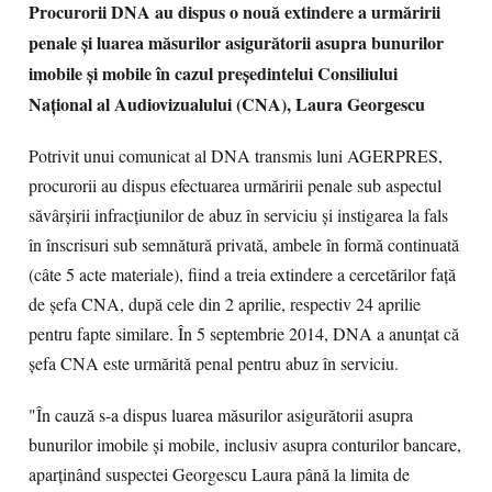
Procurorii DNA au dispus o nouă extindere a urmăririi
penale și luarea măsurilor asigurătorii asupra bunurilor
imobile și mobile în cazul președintelui Consiliului
Național al Audiovizualului (CNA), Laura Georgescu
Potrivit unui comunicat al DNA transmis luni AGERPRES,
procurorii au dispus efectuarea urmăririi penale sub aspectul
săvârșirii infracțiunilor de abuz în serviciu și instigarea la fals
în înscrisuri sub semnătură privată, ambele în formă continuată
(câte 5 acte materiale), fiind a treia extindere a cercetărilor față
de șefa CNA, după cele din 2 aprilie, respectiv 24 aprilie
pentru fapte similare. În 5 septembrie 2014, DNA a anunțat că
șefa CNA este urmărită penal pentru abuz în serviciu.
"În cauză s-a dispus luarea măsurilor asigurătorii asupra
bunurilor imobile și mobile, inclusiv asupra conturilor bancare,
aparținând suspectei Georgescu Laura până la limita de