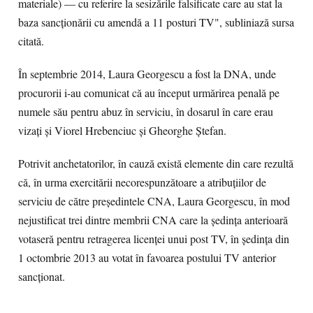
materiale) — cu referire la sesizările falsificate care au stat la
baza sancționării cu amendă a 11 posturi TV", subliniază sursa
citată.
În septembrie 2014, Laura Georgescu a fost la DNA, unde
procurorii i-au comunicat că au început urmărirea penală pe
numele său pentru abuz în serviciu, în dosarul în care erau
vizați și Viorel Hrebenciuc și Gheorghe Ștefan.
Potrivit anchetatorilor, în cauză există elemente din care rezultă
că, în urma exercitării necorespunzătoare a atribuțiilor de
serviciu de către președintele CNA, Laura Georgescu, în mod
nejustificat trei dintre membrii CNA care la ședința anterioară
votaseră pentru retragerea licenței unui post TV, în ședința din
1 octombrie 2013 au votat în favoarea postului TV anterior
sancționat.