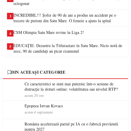
octogenar
INCREDIBIL!!! Șofer de 90 de ani a produs un accident pe o
3
trecere de pietoni din Satu Mare. O femeie a ajuns la spital
CSM Olimpia Satu Mare revine în Liga 2!
4
EDUCAȚIE. Dezastru la Titluraziare în Satu Mare. Nicio notă de
5
zece, 90 de candidați au picat examenul
DIN ACEEAȘI CATEGORIE
Ce caracteristici se simt mai puternic într-o sesiune de
distracție la sloturi online: volatilitatea sau nivelul RTP?
acum 20 ore
Epopeea Istvan Kovacs
acum 4 saptamani
România accelerează pariul pe IA cu o fabrică prevăzută
pentru 2027