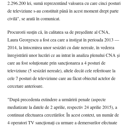
2.296.200 lei, sumă reprezentând valoarea cu care cinci posturi
de televiziune s-au constituit până în acest moment drept parte
civilă", se arată în comunicat.
Procurorii susțin că, în calitatea sa de președinte al CNA,
Laura Georgescu a fost cea care a instigat în perioada 2013 —
2014, la întocmirea unor sesizări cu date nereale, în vederea
înregistrării unor lucrări ce au intrat în analiza plenului CNA și
care au fost soluționate prin sancționarea a 4 posturi de
televiziune (5 sesizări nereale), altele decât cele referitoare la
cele 7 posturi de televiziune care au făcut obiectul actelor de
cercetare anterioare.
"După precedenta extindere a urmăririi penale (aspecte
mediatizate la datele de 2 aprilie, respectiv 24 aprilie 2015), a
continuat efectuarea cercetărilor. În acest context, un număr de
4 operatori TV sancționați ca urmare a demersurilor efectuate