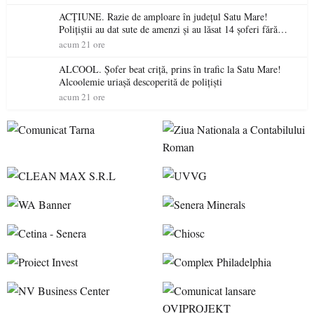
ACȚIUNE. Razie de amploare în județul Satu Mare!
Polițiștii au dat sute de amenzi și au lăsat 14 șoferi fără
permis într-o singură zi
acum 21 ore
ALCOOL. Șofer beat criță, prins în trafic la Satu Mare!
Alcoolemie uriașă descoperită de polițiști
acum 21 ore