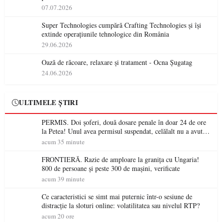
07.07.2026
Super Technologies cumpără Crafting Technologies și își
extinde operațiunile tehnologice din România
29.06.2026
Oază de răcoare, relaxare și tratament - Ocna Șugatag
24.06.2026
ULTIMELE ȘTIRI
PERMIS. Doi șoferi, două dosare penale în doar 24 de ore
la Petea! Unul avea permisul suspendat, celălalt nu a avut
niciodată permis
acum 35 minute
FRONTIERĂ. Razie de amploare la granița cu Ungaria!
800 de persoane și peste 300 de mașini, verificate
acum 39 minute
Ce caracteristici se simt mai puternic într-o sesiune de
distracție la sloturi online: volatilitatea sau nivelul RTP?
acum 20 ore