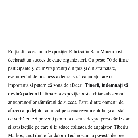
Ediția din acest an a Expoziției Fabricat în Satu Mare a fost
declarată un succes de către organizatori. Cu peste 70 de firme
participante și cu invitați veniți din țară și din străinătate,
evenimentul de business a demonstrat că județul are o
Tinerii, îndemnaţi să
importantă și puternică zonă de afaceri.
devină patroni
Ultima zi a expoziției a stat chiar sub semnul
antreprenorilor sătmăreni de succes. Patru dintre oamenii de
afaceri ai județului au urcat pe scena evenimentului și au stat
de vorbă cu cei prezenți pentru a discuta despre provocările dar
și satisfacțiile pe care ți le aduce calitatea de angajator. Tiberiu
Markos, unul dintre fondatorii Technosam, a povestit despre