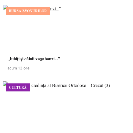
BURSA ZVONURILOR
,,Iubiți și câinii vagabonzi...”
acum 13 ore
CULTURĂ