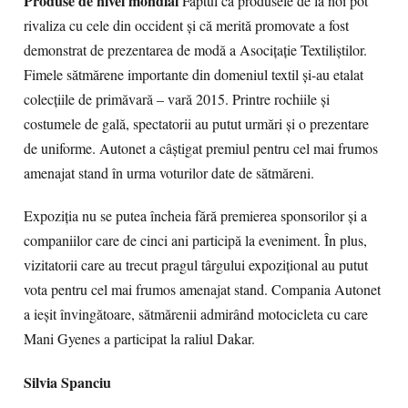
Produse de nivel mondial
Faptul că produsele de la noi pot
rivaliza cu cele din occident și că merită promovate a fost
demonstrat de prezentarea de modă a Asocițaţie Textiliștilor.
Fimele sătmărene importante din domeniul textil și-au etalat
colecțiile de primăvară – vară 2015. Printre rochiile și
costumele de gală, spectatorii au putut urmări și o prezentare
de uniforme. Autonet a câștigat premiul pentru cel mai frumos
amenajat stand în urma voturilor date de sătmăreni.
Expoziția nu se putea încheia fără premierea sponsorilor și a
companiilor care de cinci ani participă la eveniment. În plus,
vizitatorii care au trecut pragul târgului expozițional au putut
vota pentru cel mai frumos amenajat stand. Compania Autonet
a ieșit învingătoare, sătmărenii admirând motocicleta cu care
Mani Gyenes a participat la raliul Dakar.
Silvia Spanciu