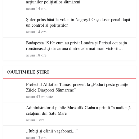
acțiunilor polițiștilor sătmăreni
acum 14 ore
Șofer prins băut la volan în Negrești-Oaș: dosar penal după
un control al polițiștilor
acum 14 ore
Budapesta 1919: cum au privit Londra și Parisul ocupația
românească și de ce una dintre cele mai mari victorii
militare ale României a devenit o controversă diplomatică
acum 18 ore
europeană ( partea a II-a)
ULTIMELE ȘTIRI
Prefectul Altfatter Tamás, prezent la „Poduri peste granițe –
Zilele Diasporei Sătmărene”
acum 43 minute
Administratorul public Maskulik Csaba a primit în audiență
cetățenii din Satu Mare
acum 1 ora
,,Iubiți și câinii vagabonzi...”
acum 13 ore