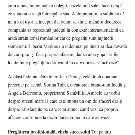
cum a pus, împreună cu colegii, bazele noii sale afaceri după
ce a lucrat o viață întreagă la stat. Antreprenorul a subliniat că
nu a fost ușor la început dar acum se simte mândru deoarece
compania sa reprezintă județul în contexte internaționale și că
arată străinilor și românilor cât de pregătiți sunt inginerii
sătmăreni. Tiberiu Markos i-a îndemnat pe tineri să dea dovadă
de curaj, să își facă propria afacere, dar să aibă grijă “să fie
foarte bine pregătiți în domeniul în care doresc să activeze”.
Același îndemn către tineri l-au făcut și cele două doamne
prezente pe scenă, Sorina Tulan, creatoarea brand-ului Inedit și
Angela Berceanu, proprietarul SamMills. Ambele au vorbit
despre stresul mare la care este supus un om de afaceri dar și
despre satisfacțiile pe care le ai atunci când vezi că propria
afacere contribuie la dezvoltarea zonei în care activezi.
Pregătirea profesională, cheia succesului
Tot pentru