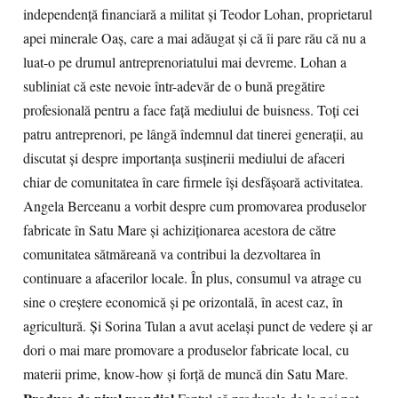
independență financiară a militat și Teodor Lohan, proprietarul
apei minerale Oaș, care a mai adăugat și că îi pare rău că nu a
luat-o pe drumul antreprenoriatului mai devreme. Lohan a
subliniat că este nevoie într-adevăr de o bună pregătire
profesională pentru a face față mediului de buisness. Toți cei
patru antreprenori, pe lângă îndemnul dat tinerei generații, au
discutat și despre importanța susținerii mediului de afaceri
chiar de comunitatea în care firmele își desfășoară activitatea.
Angela Berceanu a vorbit despre cum promovarea produselor
fabricate în Satu Mare și achiziționarea acestora de către
comunitatea sătmăreană va contribui la dezvoltarea în
continuare a afacerilor locale. În plus, consumul va atrage cu
sine o creștere economică și pe orizontală, în acest caz, în
agricultură. Și Sorina Tulan a avut același punct de vedere și ar
dori o mai mare promovare a produselor fabricate local, cu
materii prime, know-how și forță de muncă din Satu Mare.