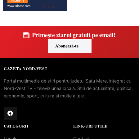
Primește ziarul gratuit pe email!
Abonează-te
GAZETA NORD-VEST
Portal multimedia de stiri pentru judetul Satu Mare, integrat cu
Nord-Vest TV - televiziunea locala. Stiri de actualitate, politica,
economie, sport, cultura si multe altele.
CATEGORII
LINK-URI UTILE
Locale
Contact