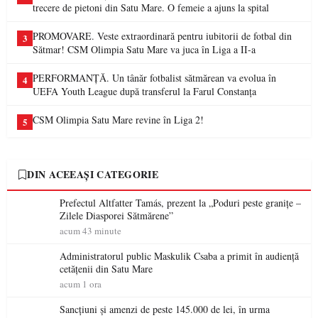
trecere de pietoni din Satu Mare. O femeie a ajuns la spital
PROMOVARE. Veste extraordinară pentru iubitorii de fotbal din
3
Sătmar! CSM Olimpia Satu Mare va juca în Liga a II-a
PERFORMANȚĂ. Un tânăr fotbalist sătmărean va evolua în
4
UEFA Youth League după transferul la Farul Constanța
CSM Olimpia Satu Mare revine în Liga 2!
5
DIN ACEEAȘI CATEGORIE
Prefectul Altfatter Tamás, prezent la „Poduri peste granițe –
Zilele Diasporei Sătmărene”
acum 43 minute
Administratorul public Maskulik Csaba a primit în audiență
cetățenii din Satu Mare
acum 1 ora
Sancțiuni și amenzi de peste 145.000 de lei, în urma