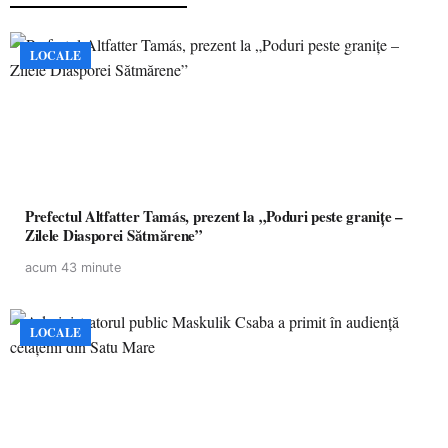
LOCALE
Prefectul Altfatter Tamás, prezent la „Poduri peste granițe –
Zilele Diasporei Sătmărene”
acum 43 minute
LOCALE